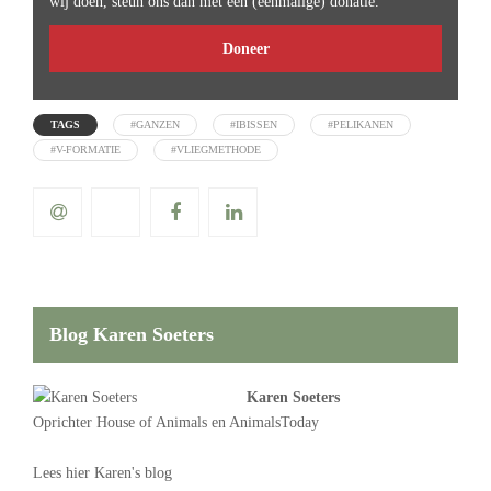
wij doen, steun ons dan met een (eenmalige) donatie.
Doneer
TAGS
#GANZEN
#IBISSEN
#PELIKANEN
#V-FORMATIE
#VLIEGMETHODE
Blog Karen Soeters
Karen Soeters
Oprichter
House of Animals
en AnimalsToday
Lees
hier Karen's blog