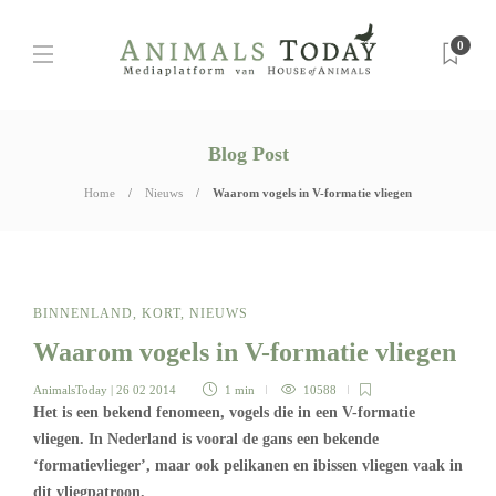
0
Blog Post
Home
Nieuws
Waarom vogels in V-formatie vliegen
BINNENLAND
,
KORT
,
NIEUWS
Waarom vogels in V-formatie vliegen
AnimalsToday
| 26 02 2014
1 min
10588
Het is een bekend fenomeen, vogels die in een V-formatie
vliegen. In Nederland is vooral de gans een bekende
‘formatievlieger’, maar ook pelikanen en ibissen vliegen vaak in
dit vliegpatroon.