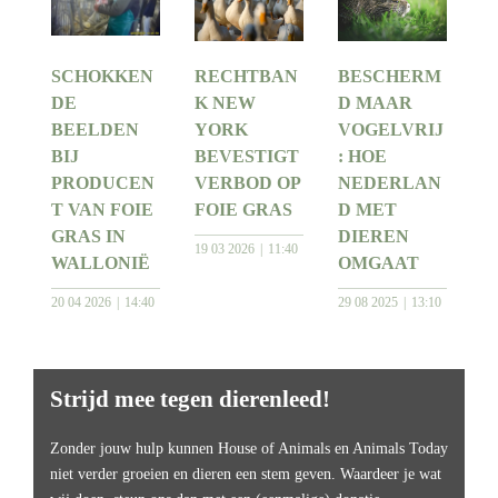
SCHOKKEN
RECHTBAN
BESCHERM
DE
K NEW
D MAAR
BEELDEN
YORK
VOGELVRIJ
BIJ
BEVESTIGT
: HOE
PRODUCEN
VERBOD OP
NEDERLAN
T VAN FOIE
FOIE GRAS
D MET
GRAS IN
DIEREN
19 03 2026
11:40
WALLONIË
OMGAAT
20 04 2026
14:40
29 08 2025
13:10
Strijd mee tegen dierenleed!
Zonder jouw hulp kunnen House of Animals en Animals Today
niet verder groeien en dieren een stem geven. Waardeer je wat