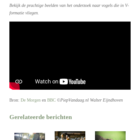
Bekijk de prachtige beelden van het onderzoek naar vogels die in V-
formatie vliegen.
Bron:
De Morgen
en
BBC
©PiepVandaag.nl Walter Eijndhoven
Gerelateerde berichten