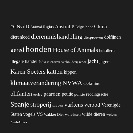
China
#GNvdD
Australië
Animal Rights
België
bont
dierenmishandeling
dierenleed
dolfijnen
dierproeven
honden
gered
House of Animals
huisdieren
jacht
illegale handel
jagers
India
ivoor
intensieve veehouderij
katten
Karen Soeters
kippen
klimaatverandering
NVWA
Oekraïne
olifanten
paarden
petitie
reddingsactie
politie
oorlog
Spanje
stroperij
varkens
verbod
Verenigde
stropers
VS
wilde dieren
Staten
vogels
Wakker Dier
walvissen
wolven
Zuid-Afrika