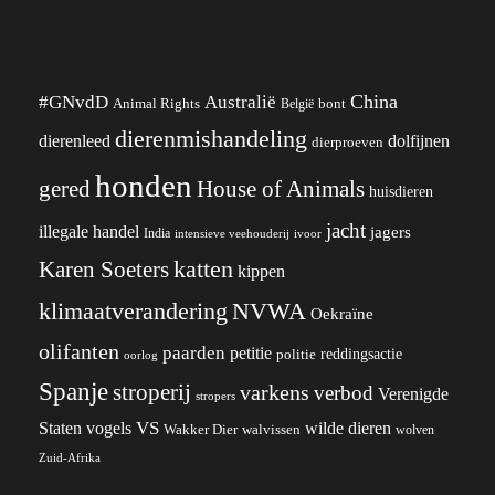
China
#GNvdD
Australië
Animal Rights
België
bont
dierenmishandeling
dierenleed
dolfijnen
dierproeven
honden
gered
House of Animals
huisdieren
jacht
illegale handel
jagers
India
ivoor
intensieve veehouderij
katten
Karen Soeters
kippen
klimaatverandering
NVWA
Oekraïne
olifanten
paarden
petitie
reddingsactie
politie
oorlog
Spanje
stroperij
varkens
verbod
Verenigde
stropers
VS
wilde dieren
Staten
vogels
Wakker Dier
walvissen
wolven
Zuid-Afrika