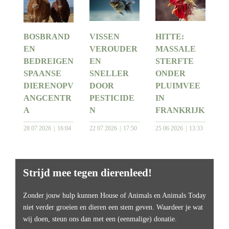
BOSBRAND
VISSEN
HITTE:
EN
VEROUDER
MASSALE
BEDREIGEN
EN
STERFTE
SPAANSE
SNELLER
ONDER
DIERENOPV
DOOR
PLUIMVEE
ANGCENTR
PESTICIDE
IN
A
N
FRANKRIJK
28 07 2026
16:04
22 07 2026
17:50
25 06 2026
13:33
Strijd mee tegen dierenleed!
Zonder jouw hulp kunnen House of Animals en Animals Today
niet verder groeien en dieren een stem geven. Waardeer je wat
wij doen, steun ons dan met een (eenmalige) donatie.