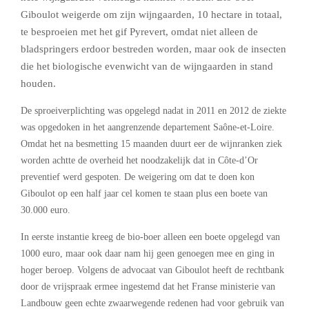
Giboulot weigerde om zijn wijngaarden, 10 hectare in totaal,
te besproeien met het gif Pyrevert, omdat niet alleen de
bladspringers erdoor bestreden worden, maar ook de insecten
die het biologische evenwicht van de wijngaarden in stand
houden.
De sproeiverplichting was opgelegd nadat in 2011 en 2012 de ziekte
was opgedoken in het aangrenzende departement Saône-et-Loire.
Omdat het na besmetting 15 maanden duurt eer de wijnranken ziek
worden achtte de overheid het noodzakelijk dat in Côte-d’Or
preventief werd gespoten. De weigering om dat te doen kon
Giboulot op een half jaar cel komen te staan plus een boete van
30.000 euro.
In eerste instantie kreeg de bio-boer alleen een boete opgelegd van
1000 euro, maar ook daar nam hij geen genoegen mee en ging in
hoger beroep. Volgens de advocaat van Giboulot heeft de rechtbank
door de vrijspraak ermee ingestemd dat het Franse ministerie van
Landbouw geen echte zwaarwegende redenen had voor gebruik van