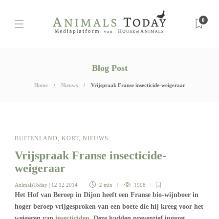
0
Blog Post
Home
Nieuws
Vrijspraak Franse insecticide-weigeraar
BUITENLAND
,
KORT
,
NIEUWS
Vrijspraak Franse insecticide-
weigeraar
AnimalsToday
| 12 12 2014
2 min
1908
Het Hof van Beroep in Dijon heeft een Franse bio-wijnboer in
hoger beroep vrijgesproken van een boete die hij kreeg voor het
weigeren van
insecticiden
. Deze hadden preventief ingezet