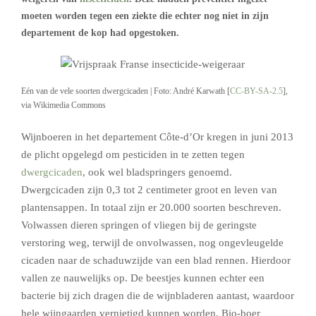
moeten worden tegen een ziekte die echter nog niet in zijn
departement de kop had opgestoken.
Eén van de vele soorten dwergcicaden | Foto: André Karwath [
CC-BY-SA-2.5
],
via Wikimedia Commons
Wijnboeren in het departement Côte-d’Or kregen in juni 2013
de plicht opgelegd om pesticiden in te zetten tegen
dwergcicaden
, ook wel bladspringers genoemd.
Dwergcicaden zijn 0,3 tot 2 centimeter groot en leven van
plantensappen. In totaal zijn er 20.000 soorten beschreven.
Volwassen dieren springen of vliegen bij de geringste
verstoring weg, terwijl de onvolwassen, nog ongevleugelde
cicaden naar de schaduwzijde van een blad rennen. Hierdoor
vallen ze nauwelijks op. De beestjes kunnen echter een
bacterie bij zich dragen die de wijnbladeren aantast, waardoor
hele wijngaarden vernietigd kunnen worden. Bio-boer