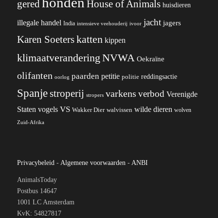
honden
gered
House of Animals
huisdieren
jacht
illegale handel
jagers
India
ivoor
intensieve veehouderij
katten
Karen Soeters
kippen
klimaatverandering
NVWA
Oekraïne
olifanten
paarden
petitie
reddingsactie
politie
oorlog
Spanje
stroperij
varkens
verbod
Verenigde
stropers
VS
wilde dieren
Staten
vogels
Wakker Dier
walvissen
wolven
Zuid-Afrika
Privacybeleid
-
Algemene voorwaarden
-
ANBI
AnimalsToday
Postbus 14647
1001 LC Amsterdam
KvK: 54827817