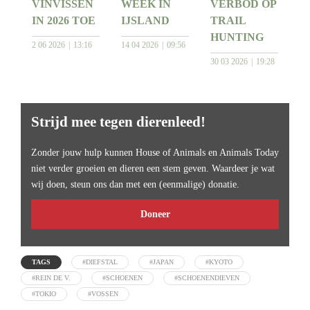
VINVISSEN
WEEK IN
VERBOD OP
IN 2026 TOE
IJSLAND
TRAIL
HUNTING
2 06 2026
13:16
14 04 2026
09:56
30 03 2026
19:28
Strijd mee tegen dierenleed!
Zonder jouw hulp kunnen House of Animals en Animals Today
niet verder groeien en dieren een stem geven. Waardeer je wat
wij doen, steun ons dan met een (eenmalige) donatie.
Doneer
TAGS
#DIEFSTAL
#JAPAN
#KYOTO
#REIN DE V.
#SCHOENEN
#SCHOENENDIEVEN
#TOKIO
#VOSSEN