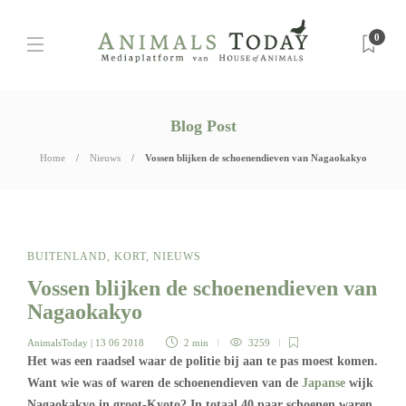
0
Blog Post
Home
Nieuws
Vossen blijken de schoenendieven van Nagaokakyo
BUITENLAND
,
KORT
,
NIEUWS
Vossen blijken de schoenendieven van
Nagaokakyo
AnimalsToday
| 13 06 2018
2 min
3259
Het was een raadsel waar de politie bij aan te pas moest komen.
Want wie was of waren de schoenendieven van de
Japanse
wijk
Nagaokakyo in groot-Kyoto? In totaal 40 paar schoenen waren