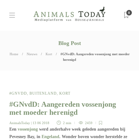
0
Blog Post
Home
Nieuws
Kort
#GNvdD: Aangereden vossenjong met moeder
herenigd
#GNVDD
,
BUITENLAND
,
KORT
#GNvdD: Aangereden vossenjong
met moeder herenigd
AnimalsToday
| 13 06 2018
2 min
2459
Een
vossenjong
werd anderhalve week geleden aangereden bij
Pevesney Bay, in
Engeland
. Wonder boven wonder herstelde ze