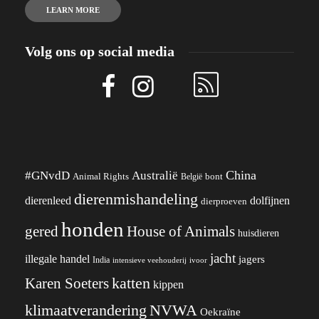
LEARN MORE
Volg ons op social media
China
#GNvdD
Australië
Animal Rights
België
bont
dierenmishandeling
dierenleed
dolfijnen
dierproeven
honden
gered
House of Animals
huisdieren
jacht
illegale handel
jagers
India
ivoor
intensieve veehouderij
katten
Karen Soeters
kippen
klimaatverandering
NVWA
Oekraïne