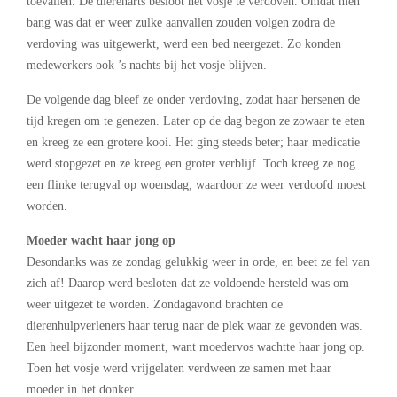
toevallen. De dierenarts besloot het vosje te verdoven. Omdat men
bang was dat er weer zulke aanvallen zouden volgen zodra de
verdoving was uitgewerkt, werd een bed neergezet. Zo konden
medewerkers ook ’s nachts bij het vosje blijven.
De volgende dag bleef ze onder verdoving, zodat haar hersenen de
tijd kregen om te genezen. Later op de dag begon ze zowaar te eten
en kreeg ze een grotere kooi. Het ging steeds beter; haar medicatie
werd stopgezet en ze kreeg een groter verblijf. Toch kreeg ze nog
een flinke terugval op woensdag, waardoor ze weer verdoofd moest
worden.
Moeder wacht haar jong op
Desondanks was ze zondag gelukkig weer in orde, en beet ze fel van
zich af! Daarop werd besloten dat ze voldoende hersteld was om
weer uitgezet te worden. Zondagavond brachten de
dierenhulpverleners haar terug naar de plek waar ze gevonden was.
Een heel bijzonder moment, want moedervos wachtte haar jong op.
Toen het vosje werd vrijgelaten verdween ze samen met haar
moeder in het donker.