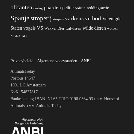
olifanten
paarden
petitie
reddingsactie
politie
oorlog
Spanje
stroperij
varkens
verbod
Verenigde
stropers
VS
wilde dieren
Staten
vogels
Wakker Dier
walvissen
wolven
Zuid-Afrika
Privacybeleid
-
Algemene voorwaarden
-
ANBI
AnimalsToday
Postbus 14647
1001 LC Amsterdam
KvK: 54827817
Bankrekening IBAN: NL65 TRIO 0198 0364 93 t.n.v. House of
Animals o.v.v. Animals Today