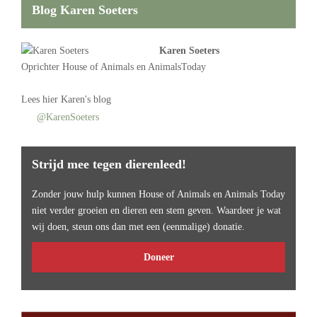
Blog Karen Soeters
Karen Soeters
Oprichter
House of Animals
en AnimalsToday
Lees
hier Karen's blog
@KarenSoeters
Strijd mee tegen dierenleed!
Zonder jouw hulp kunnen House of Animals en Animals Today
niet verder groeien en dieren een stem geven. Waardeer je wat
wij doen, steun ons dan met een (eenmalige) donatie.
Doneer