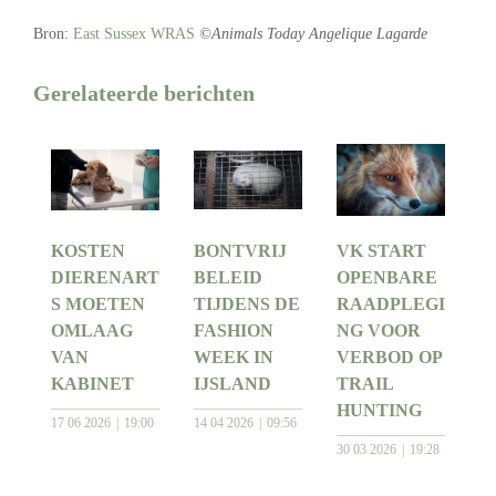
Bron:
East Sussex WRAS
©Animals Today Angelique Lagarde
Gerelateerde berichten
KOSTEN
BONTVRIJ
VK START
DIERENART
BELEID
OPENBARE
S MOETEN
TIJDENS DE
RAADPLEGI
OMLAAG
FASHION
NG VOOR
VAN
WEEK IN
VERBOD OP
KABINET
IJSLAND
TRAIL
HUNTING
17 06 2026
19:00
14 04 2026
09:56
30 03 2026
19:28