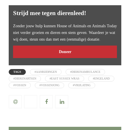
Strijd mee tegen dierenleed!
Zonder jouw hulp kunnen House of Animals en Animals Today
niet verder groeien en dieren een stem geven. Waardeer je wat
wij doen, steun ons dan met een (eenmalige) donatie.
Doneer
TAGS
#AANRIJDINGEN
#DIERENAMBULANCE
#DIERENARTSEN
#EAST SUSSEX WRAS
#ENGELAND
#VOSSEN
#VOSSENJONG
#VRIJLATING