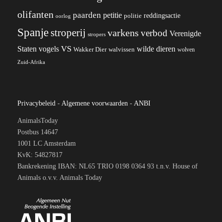
olifanten
paarden
petitie
reddingsactie
politie
oorlog
Spanje
stroperij
varkens
verbod
Verenigde
stropers
VS
wilde dieren
Staten
vogels
Wakker Dier
walvissen
wolven
Zuid-Afrika
Privacybeleid
-
Algemene voorwaarden
-
ANBI
AnimalsToday
Postbus 14647
1001 LC Amsterdam
KvK: 54827817
Bankrekening IBAN: NL65 TRIO 0198 0364 93 t.n.v. House of
Animals o.v.v. Animals Today