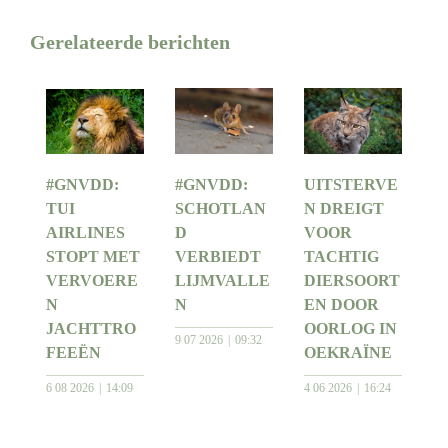
Gerelateerde berichten
#GNVDD:
#GNVDD:
UITSTERVE
TUI
SCHOTLAN
N DREIGT
AIRLINES
D
VOOR
STOPT MET
VERBIEDT
TACHTIG
VERVOERE
LIJMVALLE
DIERSOORT
N
N
EN DOOR
JACHTTRO
OORLOG IN
9 07 2026
09:32
FEEËN
OEKRAÏNE
6 08 2026
14:09
4 06 2026
16:24