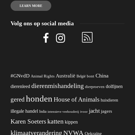
LEARN MORE
Volg ons op social media
China
#GNvdD
Australië
Animal Rights
België
bont
dierenmishandeling
dierenleed
dolfijnen
dierproeven
honden
gered
House of Animals
huisdieren
jacht
illegale handel
jagers
India
ivoor
intensieve veehouderij
katten
Karen Soeters
kippen
klimaatverandering
NVWA
Oekraïne