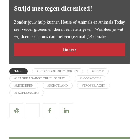
Strijd mee tegen dierenleed!
Zonder jouw hulp kunnen House of Animals en Animals Today
niet verder groeien en dieren een stem geven. Waardeer je wat
wij doen, steun ons dan met een (eenmalige) donatie.
Doneer
TAGS
#BEDREIGDE DIERSOORTEN
#KERST
#LEAGUE AGAINST CRUEL SPORTS
#NOORWEGEN
#RENDIEREN
#SCHOTLAND
#TROFEEJACHT
#TROFEEJAGERS