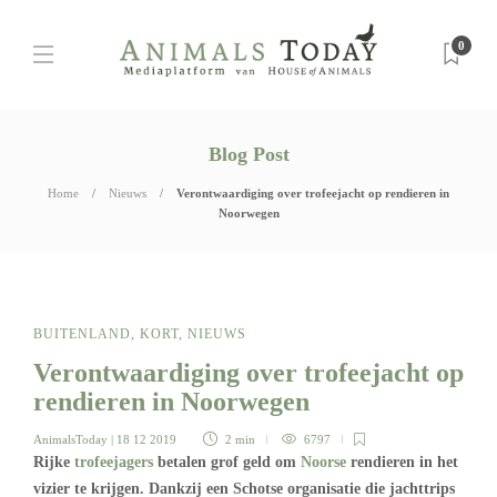
0
Blog Post
Home
Nieuws
Verontwaardiging over trofeejacht op rendieren in
Noorwegen
BUITENLAND
,
KORT
,
NIEUWS
Verontwaardiging over trofeejacht op
rendieren in Noorwegen
AnimalsToday
| 18 12 2019
2 min
6797
Rijke
trofeejagers
betalen grof geld om
Noorse
rendieren in het
vizier te krijgen. Dankzij een Schotse organisatie die jachttrips