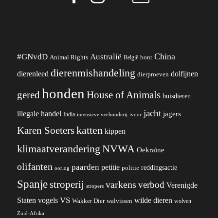
China
#GNvdD
Australië
Animal Rights
België
bont
dierenmishandeling
dierenleed
dolfijnen
dierproeven
honden
gered
House of Animals
huisdieren
jacht
illegale handel
jagers
India
ivoor
intensieve veehouderij
katten
Karen Soeters
kippen
klimaatverandering
NVWA
Oekraïne
olifanten
paarden
petitie
reddingsactie
politie
oorlog
Spanje
stroperij
varkens
verbod
Verenigde
stropers
VS
wilde dieren
Staten
vogels
Wakker Dier
walvissen
wolven
Zuid-Afrika