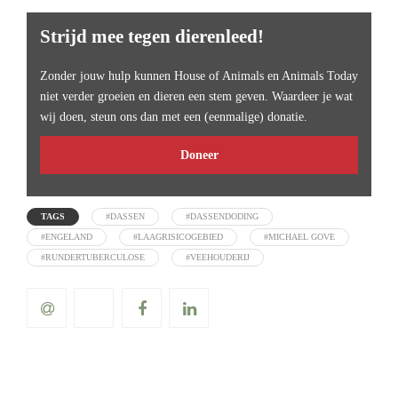
Strijd mee tegen dierenleed!
Zonder jouw hulp kunnen House of Animals en Animals Today
niet verder groeien en dieren een stem geven. Waardeer je wat
wij doen, steun ons dan met een (eenmalige) donatie.
Doneer
TAGS
#DASSEN
#DASSENDODING
#ENGELAND
#LAAGRISICOGEBIED
#MICHAEL GOVE
#RUNDERTUBERCULOSE
#VEEHOUDERIJ