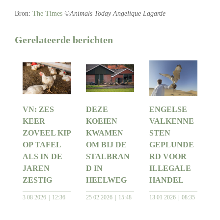
Bron:
The Times
©Animals Today Angelique Lagarde
Gerelateerde berichten
VN: ZES
DEZE
ENGELSE
KEER
KOEIEN
VALKENNE
ZOVEEL KIP
KWAMEN
STEN
OP TAFEL
OM BIJ DE
GEPLUNDE
ALS IN DE
STALBRAN
RD VOOR
JAREN
D IN
ILLEGALE
ZESTIG
HEELWEG
HANDEL
3 08 2026
12:36
25 02 2026
15:48
13 01 2026
08:35