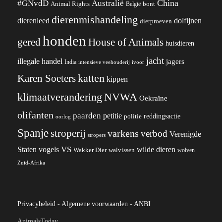
China
#GNvdD
Australië
Animal Rights
België
bont
dierenmishandeling
dierenleed
dolfijnen
dierproeven
honden
gered
House of Animals
huisdieren
jacht
illegale handel
jagers
India
ivoor
intensieve veehouderij
katten
Karen Soeters
kippen
klimaatverandering
NVWA
Oekraïne
olifanten
paarden
petitie
reddingsactie
politie
oorlog
Spanje
stroperij
varkens
verbod
Verenigde
stropers
VS
wilde dieren
Staten
vogels
Wakker Dier
walvissen
wolven
Zuid-Afrika
Privacybeleid
-
Algemene voorwaarden
-
ANBI
AnimalsToday