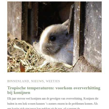
BINNENLAND
,
NIEUWS
,
WEETJES
Tropische temperaturen: voorkom oververhitting
bij konijnen
Elk jaar sterven veel konijnen aan de gevolgen van oververhitting. Konijnen die
buiten in een hok wonen kunnen ‘s zomers enorm in de problemen komen. Als
een konijn zich niet terug kan trekken uit de zon, of wanneer de