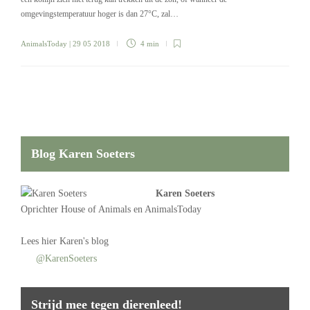
omgevingstemperatuur hoger is dan 27°C, zal…
AnimalsToday
| 29 05 2018
4 min
Blog Karen Soeters
Karen Soeters
Oprichter
House of Animals
en AnimalsToday
Lees
hier Karen's blog
@KarenSoeters
Strijd mee tegen dierenleed!