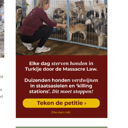
in
an
el