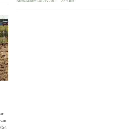
AnimalsToday
| 25 04 2016
6 min
aar
 van
 Gré