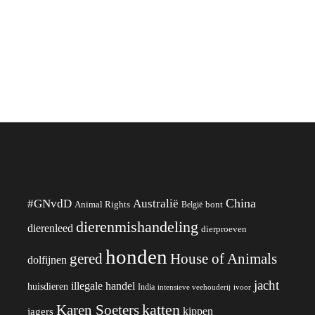
China
#GNvdD
Australië
Animal Rights
België
bont
dierenmishandeling
dierenleed
dierproeven
honden
gered
House of Animals
dolfijnen
jacht
illegale handel
huisdieren
India
ivoor
intensieve veehouderij
katten
Karen Soeters
kippen
jagers