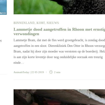
BINNENLAND
,
KORT
,
NIEUWS
Lammetje dood aangetroffen in Rhoon met ernsti
verwondingen
Lammetje Bram, dat met de fles werd grootgebracht, is zondag dood
et
aangetroffen in een sloot. Dierenkliniek Den Otter in Rhoon verzorg
Bram, nadat hij door zijn moeder was verstoten op de boerderij. Hel
is aan zijn korte leventje door nog onduidelijke oorzaak een treurig
einde…
AnimalsToday
| 22 05 2019
2 min