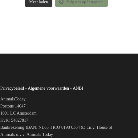
Meer laden
Volg ons op Instagram
Privacybeleid
-
Algemene voorwaarden
-
ANBI
AnimalsToday
Postbus 14647
1001 LC Amsterdam
KvK: 54827817
Bankrekening IBAN: NL65 TRIO 0198 0364 93 t.n.v. House of
Animals o.v.v. Animals Today