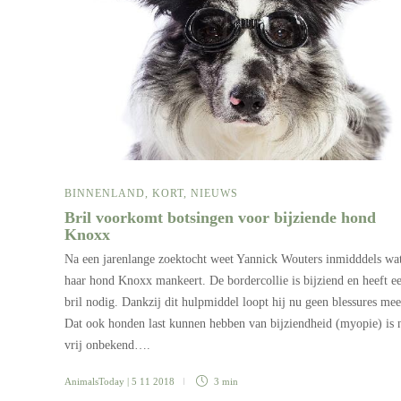
BINNENLAND
,
KORT
,
NIEUWS
Bril voorkomt botsingen voor bijziende hond
Knoxx
Na een jarenlange zoektocht weet Yannick Wouters inmidddels wa
haar hond Knoxx mankeert. De bordercollie is bijziend en heeft e
bril nodig. Dankzij dit hulpmiddel loopt hij nu geen blessures mee
Dat ook honden last kunnen hebben van bijziendheid (myopie) is 
vrij onbekend….
AnimalsToday
| 5 11 2018
3 min