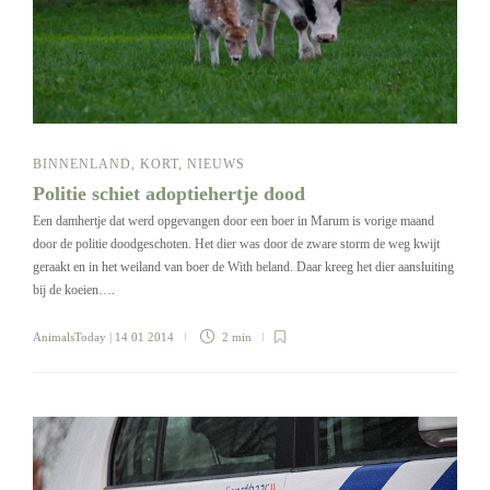
BINNENLAND
,
KORT
,
NIEUWS
Politie schiet adoptiehertje dood
Een damhertje dat werd opgevangen door een boer in Marum is vorige maand
door de politie doodgeschoten. Het dier was door de zware storm de weg kwijt
geraakt en in het weiland van boer de With beland. Daar kreeg het dier aansluiting
bij de koeien….
AnimalsToday
| 14 01 2014
2 min