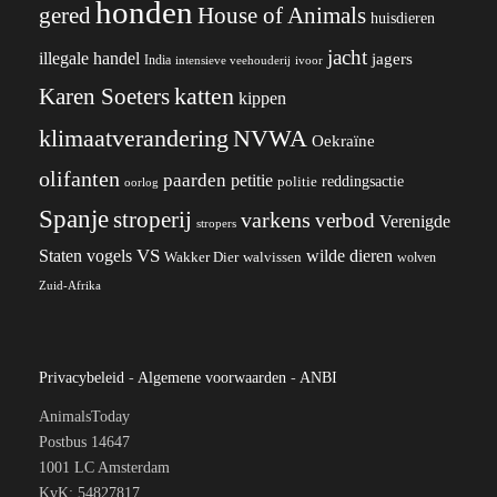
honden
gered
House of Animals
huisdieren
jacht
illegale handel
jagers
India
ivoor
intensieve veehouderij
katten
Karen Soeters
kippen
klimaatverandering
NVWA
Oekraïne
olifanten
paarden
petitie
reddingsactie
politie
oorlog
Spanje
stroperij
varkens
verbod
Verenigde
stropers
VS
Staten
vogels
wilde dieren
Wakker Dier
walvissen
wolven
Zuid-Afrika
Privacybeleid
-
Algemene voorwaarden
-
ANBI
AnimalsToday
Postbus 14647
1001 LC Amsterdam
KvK: 54827817