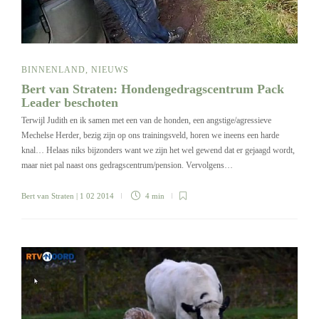
BINNENLAND
,
NIEUWS
Bert van Straten: Hondengedragscentrum Pack
Leader beschoten
Terwijl Judith en ik samen met een van de honden, een angstige/agressieve
Mechelse Herder, bezig zijn op ons trainingsveld, horen we ineens een harde
knal… Helaas niks bijzonders want we zijn het wel gewend dat er gejaagd wordt,
maar niet pal naast ons gedragscentrum/pension. Vervolgens…
Bert van Straten
| 1 02 2014
4 min