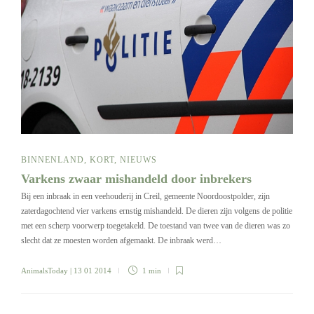
BINNENLAND
,
KORT
,
NIEUWS
Varkens zwaar mishandeld door inbrekers
Bij een inbraak in een veehouderij in Creil, gemeente Noordoostpolder, zijn
zaterdagochtend vier varkens ernstig mishandeld. De dieren zijn volgens de politie
met een scherp voorwerp toegetakeld. De toestand van twee van de dieren was zo
slecht dat ze moesten worden afgemaakt. De inbraak werd…
AnimalsToday
| 13 01 2014
1 min