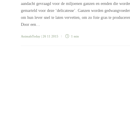
aandacht gevraagd voor de miljoenen ganzen en eenden die worde
gemarteld voor deze ‘delicatesse’. Ganzen worden gedwangvoede
om hun lever snel te laten vervetten, om zo foie gras te producere
Door een…
AnimalsToday
| 26 11 2015
1 min