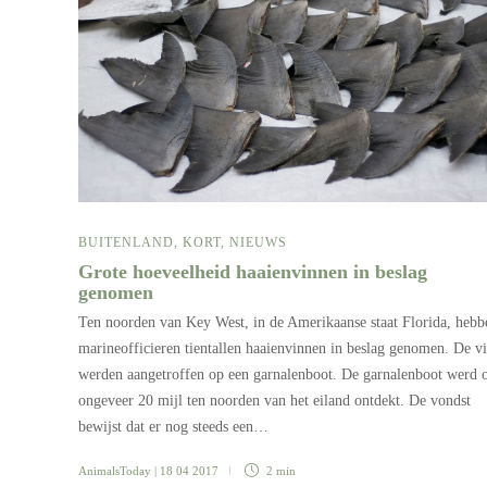
BUITENLAND
,
KORT
,
NIEUWS
Grote hoeveelheid haaienvinnen in beslag
genomen
Ten noorden van Key West, in de Amerikaanse staat Florida, hebb
marineofficieren tientallen haaienvinnen in beslag genomen. De v
werden aangetroffen op een garnalenboot. De garnalenboot werd 
ongeveer 20 mijl ten noorden van het eiland ontdekt. De vondst
bewijst dat er nog steeds een…
AnimalsToday
| 18 04 2017
2 min