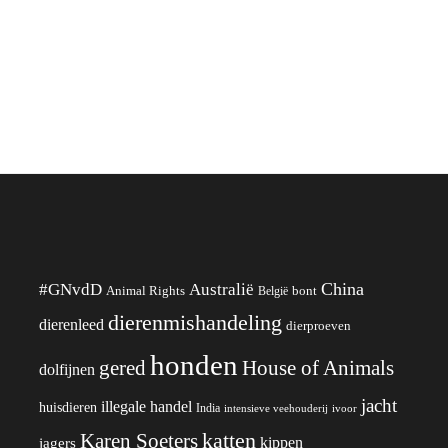
China
#GNvdD
Australië
Animal Rights
België
bont
dierenmishandeling
dierenleed
dierproeven
honden
gered
House of Animals
dolfijnen
jacht
illegale handel
huisdieren
India
ivoor
intensieve veehouderij
katten
Karen Soeters
kippen
jagers