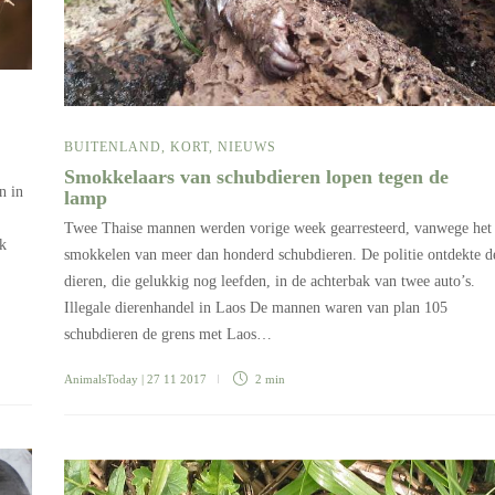
BUITENLAND
,
KORT
,
NIEUWS
Smokkelaars van schubdieren lopen tegen de
n in
lamp
Twee Thaise mannen werden vorige week gearresteerd, vanwege het
rk
smokkelen van meer dan honderd schubdieren. De politie ontdekte d
dieren, die gelukkig nog leefden, in de achterbak van twee auto’s.
Illegale dierenhandel in Laos De mannen waren van plan 105
schubdieren de grens met Laos…
AnimalsToday
| 27 11 2017
2 min