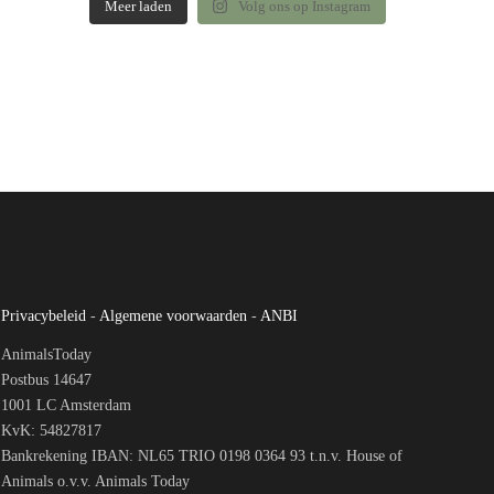
Meer laden
Volg ons op Instagram
Privacybeleid
-
Algemene voorwaarden
-
ANBI
AnimalsToday
Postbus 14647
1001 LC Amsterdam
KvK: 54827817
Bankrekening IBAN: NL65 TRIO 0198 0364 93 t.n.v. House of
Animals o.v.v. Animals Today