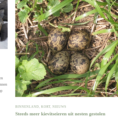
en
innen
op
BINNENLAND
,
KORT
,
NIEUWS
Steeds meer kievitseieren uit nesten gestolen