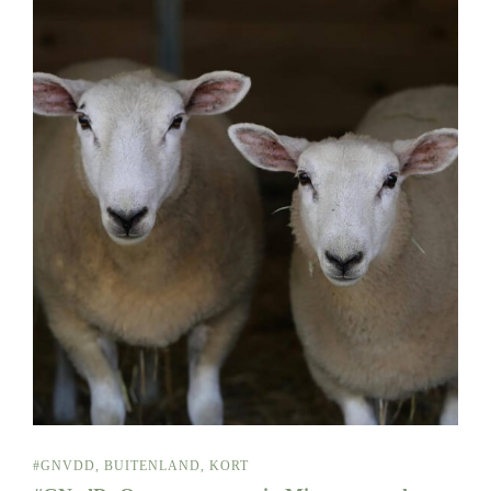
#GNVDD
,
BUITENLAND
,
KORT