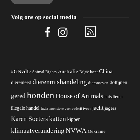
Volg ons op social media
China
#GNvdD
Australië
Animal Rights
België
bont
dierenmishandeling
dierenleed
dolfijnen
dierproeven
honden
gered
House of Animals
huisdieren
jacht
illegale handel
jagers
India
ivoor
intensieve veehouderij
katten
Karen Soeters
kippen
klimaatverandering
NVWA
Oekraïne