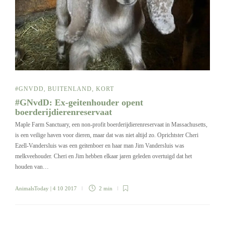
#GNVDD
,
BUITENLAND
,
KORT
#GNvdD: Ex-geitenhouder opent
boerderijdierenreservaat
Maple Farm Sanctuary, een non-profit boerderijdierenreservaat in Massachusetts,
is een veilige haven voor dieren, maar dat was niet altijd zo. Oprichtster Cheri
Ezell-Vandersluis was een geitenboer en haar man Jim Vandersluis was
melkveehouder. Cheri en Jim hebben elkaar jaren geleden overtuigd dat het
houden van…
AnimalsToday
| 4 10 2017
2 min