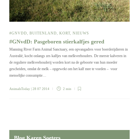
#GNVDD
,
BUITENLAND
,
KORT
,
NIEUWS
#GNvdD: Pasgeboren stierkalfjes gered
Manning River Farm Animal Sanctuary, een opvangadres voor boerderijdieren in
Australië, kocht onlangs zes kalfjes van melkveehouders. De meeste kalveren in
de reguliere melkveehouderij worden kort na de geboorte van hun moeder
gescheiden, omdat de melk – opgewekt om het kalf mee te voeden – voor
menselijke consumptie…
AnimalsToday
| 28 07 2014
2 min
Blog Karen Soeters