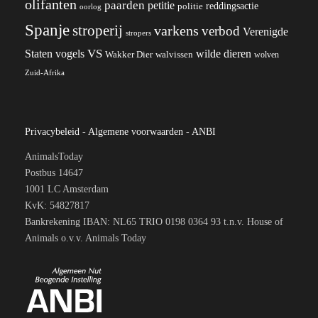
olifanten
paarden
petitie
reddingsactie
politie
oorlog
Spanje
stroperij
varkens
verbod
Verenigde
stropers
VS
wilde dieren
Staten
vogels
Wakker Dier
walvissen
wolven
Zuid-Afrika
Privacybeleid
-
Algemene voorwaarden
-
ANBI
AnimalsToday
Postbus 14647
1001 LC Amsterdam
KvK: 54827817
Bankrekening IBAN: NL65 TRIO 0198 0364 93 t.n.v. House of
Animals o.v.v. Animals Today