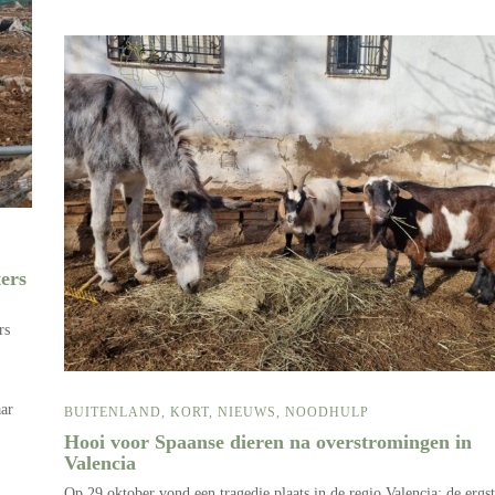
ers
rs
aar
BUITENLAND
,
KORT
,
NIEUWS
,
NOODHULP
Hooi voor Spaanse dieren na overstromingen in
Valencia
Op 29 oktober vond een tragedie plaats in de regio Valencia: de ergs