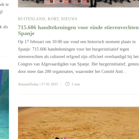
ek te
jf
BUITENLAND
,
KORT
,
NIEUWS
715.606 handtekeningen voor einde stierenvechten
k als
Spanje
Op 17 februari om 10:00 uur vond een historisch moment plaats in
Spanje: 715.606 handtekeningen voor het burgerinitiatief tegen
stierenvechten als cultureel erfgoed zijn officieel overhandigd bij het
Congres van Afgevaardigden van Spanje. Het burgerinitiatief, geste
door meer dan 200 organisaties, waaronder het Comité Anti…
AnimalsToday
| 17 02 2025
2 min