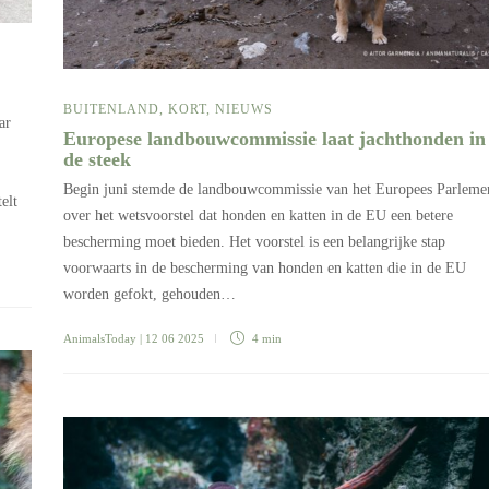
BUITENLAND
,
KORT
,
NIEUWS
ar
Europese landbouwcommissie laat jachthonden in
de steek
Begin juni stemde de landbouwcommissie van het Europees Parleme
elt
over het wetsvoorstel dat honden en katten in de EU een betere
bescherming moet bieden. Het voorstel is een belangrijke stap
voorwaarts in de bescherming van honden en katten die in de EU
worden gefokt, gehouden…
AnimalsToday
| 12 06 2025
4 min