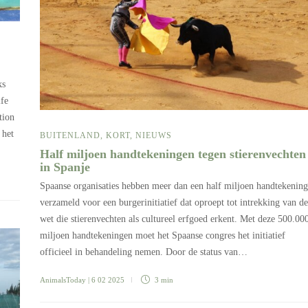
ks
ife
tion
 het
BUITENLAND
,
KORT
,
NIEUWS
Half miljoen handtekeningen tegen stierenvechten
in Spanje
Spaanse organisaties hebben meer dan een half miljoen handtekenin
verzameld voor een burgerinitiatief dat oproept tot intrekking van de
wet die stierenvechten als cultureel erfgoed erkent. Met deze 500.00
miljoen handtekeningen moet het Spaanse congres het initiatief
officieel in behandeling nemen. Door de status van…
AnimalsToday
| 6 02 2025
3 min