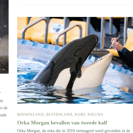
er
ón
ro de
BINNENLAND
,
BUITENLAND
,
KORT
,
NIEUWS
inde
Orka Morgan bevallen van tweede kalf
Orka Morgan, de orka die in 2010 vermagerd werd gevonden in de