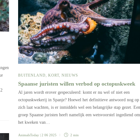
ingen
ke
BUITENLAND
,
KORT
,
NIEUWS
Spaanse juristen willen verbod op octopuskweek
 2
Al jaren wordt erover gespeculeerd: komt er nu wel of niet een
octopuskwekerij in Spanje? Hoewel het definitieve antwoord nog op
zich laat wachten, is er inmiddels wel een belangrijke stap gezet. Ee
groep Spaanse juristen heeft namelijk een wetsvoorstel ingediend om
het kweken van…
AnimalsToday
| 2 06 2025
2 min