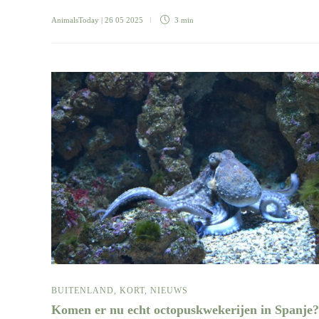
AnimalsToday
| 26 05 2025
3 min
BUITENLAND
,
KORT
,
NIEUWS
Komen er nu echt octopuskwekerijen in Spanje