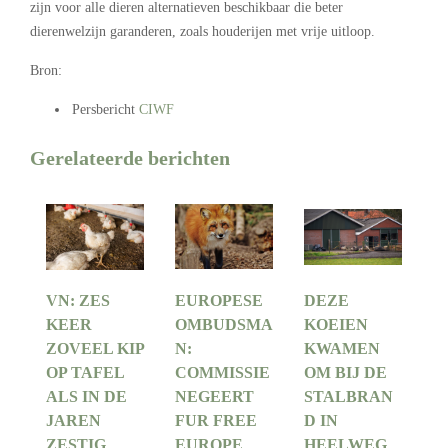
zijn voor alle dieren alternatieven beschikbaar die beter
dierenwelzijn garanderen, zoals houderijen met vrije uitloop.
Bron:
Persbericht
CIWF
Gerelateerde berichten
VN: ZES
EUROPESE
DEZE
KEER
OMBUDSMA
KOEIEN
ZOVEEL KIP
N:
KWAMEN
OP TAFEL
COMMISSIE
OM BIJ DE
ALS IN DE
NEGEERT
STALBRAN
JAREN
FUR FREE
D IN
ZESTIG
EUROPE
HEELWEG