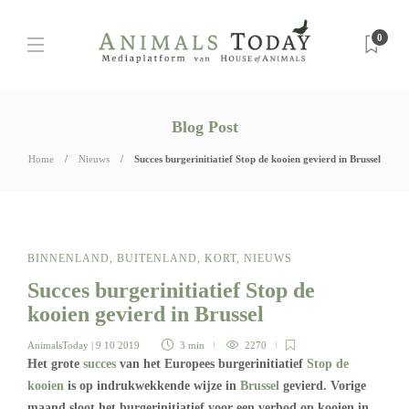
0
Blog Post
Home
Nieuws
Succes burgerinitiatief Stop de kooien gevierd in Brussel
BINNENLAND
,
BUITENLAND
,
KORT
,
NIEUWS
Succes burgerinitiatief Stop de
kooien gevierd in Brussel
AnimalsToday
| 9 10 2019
3 min
2270
Het grote
succes
van het Europees burgerinitiatief
Stop de
kooien
is op indrukwekkende wijze in
Brussel
gevierd. Vorige
maand sloot het burgerinitiatief voor een verbod op kooien in