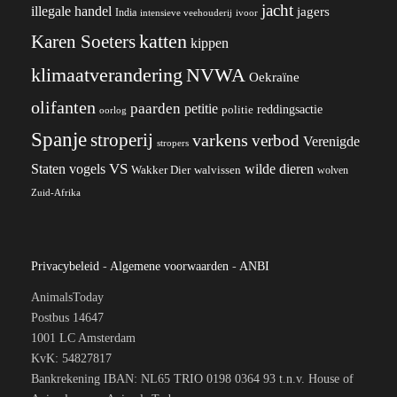
jacht
illegale handel
jagers
India
ivoor
intensieve veehouderij
katten
Karen Soeters
kippen
klimaatverandering
NVWA
Oekraïne
olifanten
paarden
petitie
reddingsactie
politie
oorlog
Spanje
stroperij
varkens
verbod
Verenigde
stropers
VS
wilde dieren
Staten
vogels
Wakker Dier
walvissen
wolven
Zuid-Afrika
Privacybeleid
-
Algemene voorwaarden
-
ANBI
AnimalsToday
Postbus 14647
1001 LC Amsterdam
KvK: 54827817
Bankrekening IBAN: NL65 TRIO 0198 0364 93 t.n.v. House of