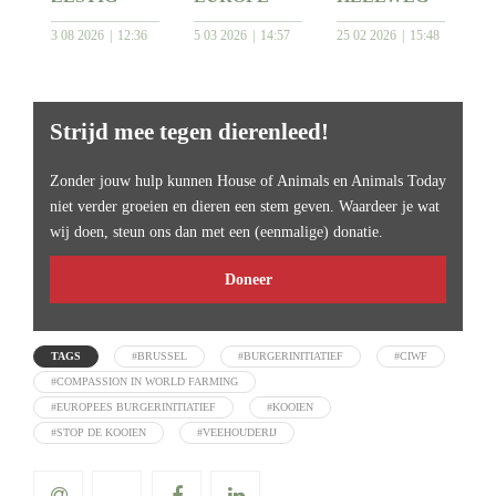
3 08 2026
12:36
5 03 2026
14:57
25 02 2026
15:48
Strijd mee tegen dierenleed!
Zonder jouw hulp kunnen House of Animals en Animals Today
niet verder groeien en dieren een stem geven. Waardeer je wat
wij doen, steun ons dan met een (eenmalige) donatie.
Doneer
TAGS
#BRUSSEL
#BURGERINITIATIEF
#CIWF
#COMPASSION IN WORLD FARMING
#EUROPEES BURGERINITIATIEF
#KOOIEN
#STOP DE KOOIEN
#VEEHOUDERIJ