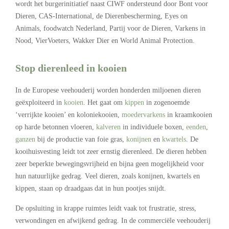
wordt het burgerinitiatief naast CIWF ondersteund door Bont voor
Dieren, CAS-International, de Dierenbescherming, Eyes on
Animals, foodwatch Nederland, Partij voor de Dieren, Varkens in
Nood, VierVoeters, Wakker Dier en World Animal Protection.
Stop dierenleed in kooien
In de Europese veehouderij worden honderden miljoenen dieren
geëxploiteerd in
kooien
. Het gaat om
kippen
in zogenoemde
‘verrijkte kooien’ en koloniekooien,
moedervarkens
in kraamkooien
op harde betonnen vloeren,
kalveren
in individuele boxen,
eenden
,
ganzen
bij de productie van foie gras,
konijnen
en
kwartels
. De
kooihuisvesting leidt tot zeer ernstig dierenleed. De dieren hebben
zeer beperkte bewegingsvrijheid en bijna geen mogelijkheid voor
hun natuurlijke gedrag. Veel dieren, zoals konijnen, kwartels en
kippen, staan op draadgaas dat in hun pootjes snijdt.
De opsluiting in krappe ruimtes leidt vaak tot frustratie, stress,
verwondingen en afwijkend gedrag. In de commerciële veehouderij