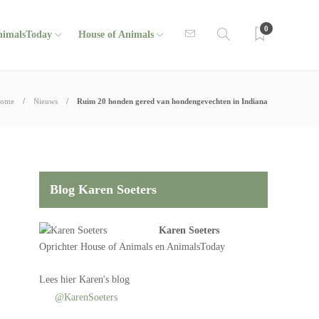
0
nimalsToday
House of Animals
ome
Nieuws
Ruim 20 honden gered van hondengevechten in Indiana
Blog Karen Soeters
Karen Soeters
Oprichter
House of Animals
en AnimalsToday
Lees
hier Karen's blog
@KarenSoeters