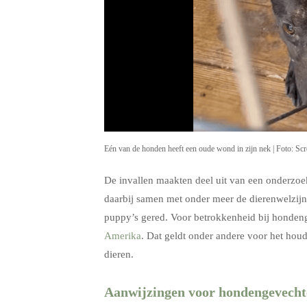
Eén van de honden heeft een oude wond in zijn nek | Foto: Sc
De invallen maakten deel uit van een onderzo
daarbij samen met onder meer de dierenwelzijn
puppy’s gered. Voor betrokkenheid bij hondeng
Amerika
. Dat geldt onder andere voor het hou
dieren.
Aanwijzingen voor hondengevecht