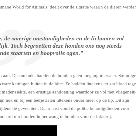
ane World for Animals, deelt over de situatie waarin de dieren werde
te, de smerige omstandigheden en de lichamen vol
elijk. Toch begroetten deze honden ons nog steeds
nde staarten en hoopvolle ogen.”
den aan. Desondanks hadden de honden geen toegang tot
water
. Sommig
ware kettingen buiten in de hitte. Ze hadden littekens, er zat
bloed
teg
t madenziekte, een ernstige aandoening waardoor ze vol met vliegeneitj
n nek en bij een teefje zaten littekens onder meer op de lip. Dit zijn
ijdens de gevechten. Daarnaast vond de politie benodigdheden voor
andaard om honden in bedwang te houden voor de
fokkerij
.