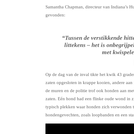
Samantha Chapman, directeur van Indiana’s Hum
gevonden:
“Tussen de verstikkende hit
littekens – het is onbegrijp
met kwispele
Op de dag van de inval tikte het kwik 43 gra
zaten opgesloten in krappe kooien, andere aan z
de muren en de politie trof ook honden aan me
zaten. Eén hond had een flinke oude wond in zij
typisch plekken waar honden zich verwonden t
hondengevechten, zoals loopbanden en een st