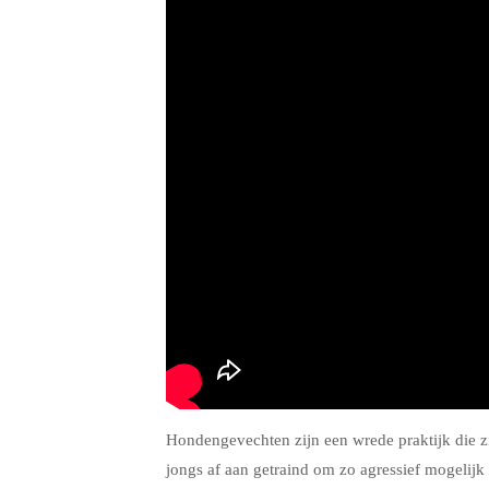
Hondengevechten zijn een wrede praktijk die zi
jongs af aan getraind om zo agressief mogelijk