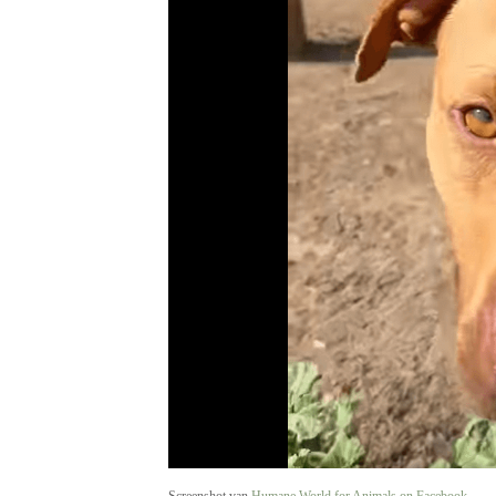
Screenshot van
Humane World for Animals on Facebook