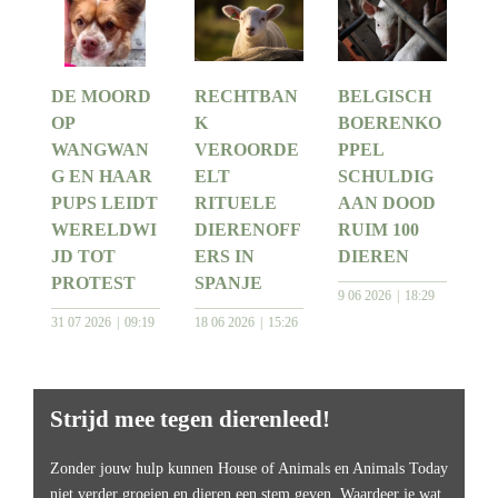
DE MOORD
RECHTBAN
BELGISCH
OP
K
BOERENKO
WANGWAN
VEROORDE
PPEL
G EN HAAR
ELT
SCHULDIG
PUPS LEIDT
RITUELE
AAN DOOD
WERELDWI
DIERENOFF
RUIM 100
JD TOT
ERS IN
DIEREN
PROTEST
SPANJE
9 06 2026
18:29
31 07 2026
09:19
18 06 2026
15:26
Strijd mee tegen dierenleed!
Zonder jouw hulp kunnen House of Animals en Animals Today
niet verder groeien en dieren een stem geven. Waardeer je wat