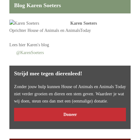
Blog Karen Soeters
Karen Soeters
Oprichter
House of Animals
en AnimalsToday
Lees
hier Karen's blog
@KarenSoeters
Strijd mee tegen dierenleed!
Zonder jouw hulp kunnen House of Animals en Animals Today
niet verder groeien en dieren een stem geven. Waardeer je wat
wij doen, steun ons dan met een (eenmalige) donatie.
Doneer