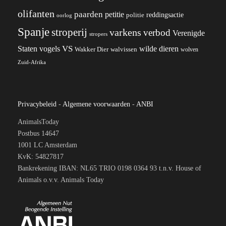
olifanten
paarden
petitie
reddingsactie
politie
oorlog
Spanje
stroperij
varkens
verbod
Verenigde
stropers
VS
wilde dieren
Staten
vogels
Wakker Dier
walvissen
wolven
Zuid-Afrika
Privacybeleid
-
Algemene voorwaarden
-
ANBI
AnimalsToday
Postbus 14647
1001 LC Amsterdam
KvK: 54827817
Bankrekening IBAN: NL65 TRIO 0198 0364 93 t.n.v. House of
Animals o.v.v. Animals Today