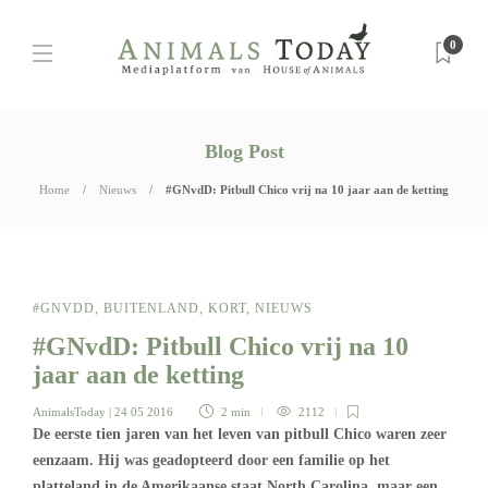
0
Blog Post
Home
Nieuws
#GNvdD: Pitbull Chico vrij na 10 jaar aan de ketting
#GNVDD
,
BUITENLAND
,
KORT
,
NIEUWS
#GNvdD: Pitbull Chico vrij na 10
jaar aan de ketting
AnimalsToday
| 24 05 2016
2 min
2112
De eerste tien jaren van het leven van pitbull Chico waren zeer
eenzaam. Hij was geadopteerd door een familie op het
platteland in de Amerikaanse staat North Carolina, maar een