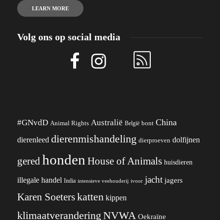
LEARN MORE
Volg ons op social media
China
#GNvdD
Australië
Animal Rights
België
bont
dierenmishandeling
dierenleed
dolfijnen
dierproeven
honden
gered
House of Animals
huisdieren
jacht
illegale handel
jagers
India
ivoor
intensieve veehouderij
katten
Karen Soeters
kippen
klimaatverandering
NVWA
Oekraïne