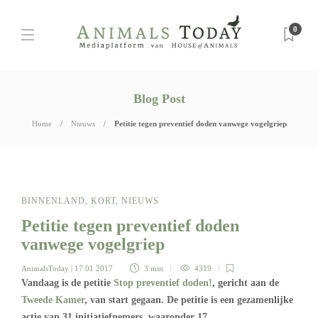
0
Blog Post
Home
Nieuws
Petitie tegen preventief doden vanwege vogelgriep
BINNENLAND
,
KORT
,
NIEUWS
Petitie tegen preventief doden
vanwege vogelgriep
AnimalsToday
| 17 01 2017
3 min
4319
Vandaag is de petitie
Stop preventief doden!
, gericht aan de
Tweede Kamer
, van start gegaan. De petitie is een gezamenlijke
actie van 31 initiatiefnemers, waaronder 17