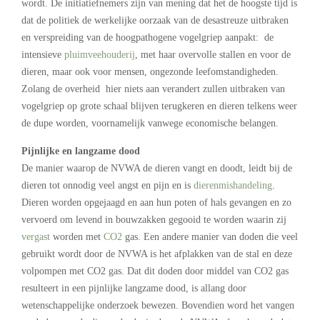
wordt. De initiatiefnemers zijn van mening dat het de hoogste tijd is
dat de politiek de werkelijke oorzaak van de desastreuze uitbraken
en verspreiding van de hoogpathogene vogelgriep aanpakt: de
intensieve
pluimveehouderij
, met haar overvolle stallen en voor de
dieren, maar ook voor mensen, ongezonde leefomstandigheden.
Zolang de overheid hier niets aan verandert zullen uitbraken van
vogelgriep op grote schaal blijven terugkeren en dieren telkens weer
de dupe worden, voornamelijk vanwege economische belangen.
Pijnlijke en langzame dood
De manier waarop de NVWA de dieren vangt en doodt, leidt bij de
dieren tot onnodig veel angst en pijn en is
dierenmishandeling
.
Dieren worden opgejaagd en aan hun poten of hals gevangen en zo
vervoerd om levend in bouwzakken gegooid te worden waarin zij
vergast
worden met
CO2
gas. Een andere manier van doden die veel
gebruikt wordt door de NVWA is het afplakken van de stal en deze
volpompen met CO2 gas. Dat dit doden door middel van CO2 gas
resulteert in een pijnlijke langzame dood, is allang door
wetenschappelijke onderzoek bewezen. Bovendien word het vangen