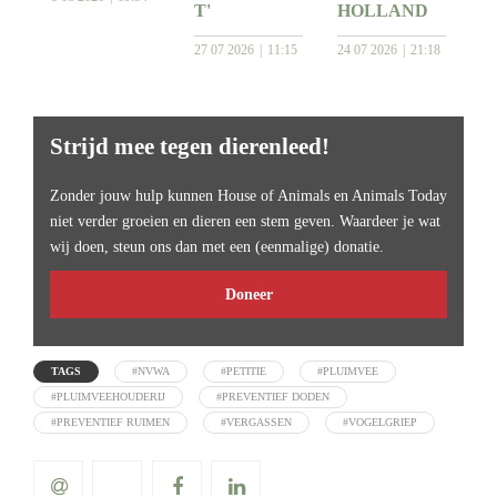
T'
HOLLAND
27 07 2026
11:15
24 07 2026
21:18
Strijd mee tegen dierenleed!
Zonder jouw hulp kunnen House of Animals en Animals Today
niet verder groeien en dieren een stem geven. Waardeer je wat
wij doen, steun ons dan met een (eenmalige) donatie.
Doneer
TAGS
#NVWA
#PETITIE
#PLUIMVEE
#PLUIMVEEHOUDERIJ
#PREVENTIEF DODEN
#PREVENTIEF RUIMEN
#VERGASSEN
#VOGELGRIEP