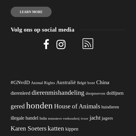
LEARN MORE
Volg ons op social media
China
#GNvdD
Australië
Animal Rights
België
bont
dierenmishandeling
dierenleed
dolfijnen
dierproeven
honden
gered
House of Animals
huisdieren
jacht
illegale handel
jagers
India
ivoor
intensieve veehouderij
katten
Karen Soeters
kippen