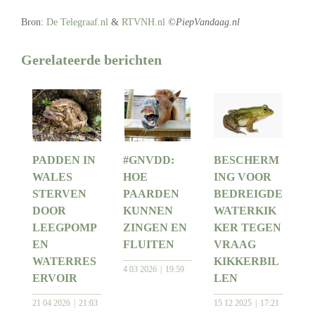
Bron:
De Telegraaf.nl
&
RTVNH.nl
©PiepVandaag.nl
Gerelateerde berichten
PADDEN IN
#GNVDD:
BESCHERM
WALES
HOE
ING VOOR
STERVEN
PAARDEN
BEDREIGDE
DOOR
KUNNEN
WATERKIK
LEEGPOMP
ZINGEN EN
KER TEGEN
EN
FLUITEN
VRAAG
WATERRES
KIKKERBIL
4 03 2026
19:59
ERVOIR
LEN
21 04 2026
21:03
15 12 2025
17:21