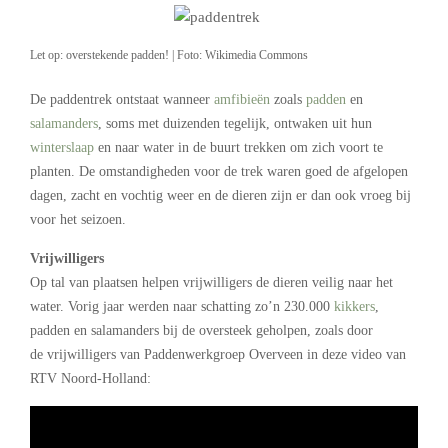
Let op: overstekende padden! | Foto: Wikimedia Commons
De paddentrek ontstaat wanneer
amfibieën
zoals
padden
en
salamanders
, soms met duizenden tegelijk, ontwaken uit hun
winterslaap
en naar water in de buurt trekken om zich voort te
planten. De omstandigheden voor de trek waren goed de afgelopen
dagen, zacht en vochtig weer en de dieren zijn er dan ook vroeg bij
voor het seizoen.
Vrijwilligers
Op tal van plaatsen helpen vrijwilligers de dieren veilig naar het
water. Vorig jaar werden naar schatting zo’n 230.000
kikkers
,
padden en salamanders bij de oversteek geholpen, zoals door
de vrijwilligers van Paddenwerkgroep Overveen in deze video van
RTV Noord-Holland: