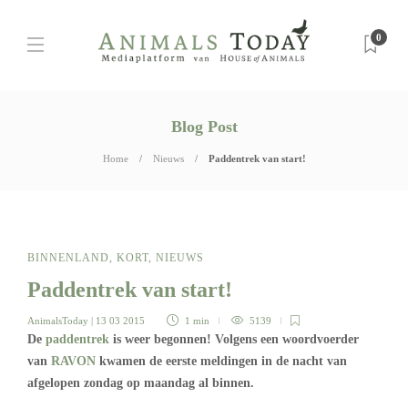
0
Blog Post
Home
Nieuws
Paddentrek van start!
BINNENLAND
,
KORT
,
NIEUWS
Paddentrek van start!
AnimalsToday
| 13 03 2015
1 min
5139
De
paddentrek
is weer begonnen! Volgens een woordvoerder
van
RAVON
kwamen de eerste meldingen in de nacht van
afgelopen zondag op maandag al binnen.