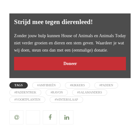
Strijd mee tegen dierenleed!
Zonder jouw hulp kunnen House of Animals en Animals Today
niet verder groeien en dieren een stem geven. Waardeer je wat
wij doen, steun ons dan met een (eenmalige) donatie.
Doneer
TAGS
#AMFIBIEËN
#KIKKERS
#PADDEN
#PADDENTREK
#RAVON
#SALAMANDERS
#VOORTPLANTEN
#WINTERSLAAP