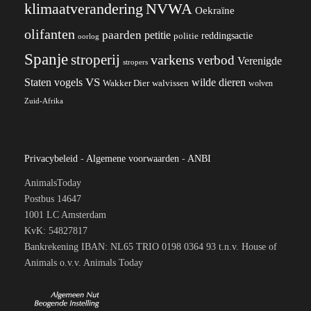
klimaatverandering
NVWA
Oekraïne
olifanten
paarden
petitie
reddingsactie
politie
oorlog
Spanje
stroperij
varkens
verbod
Verenigde
stropers
VS
wilde dieren
Staten
vogels
Wakker Dier
walvissen
wolven
Zuid-Afrika
Privacybeleid
-
Algemene voorwaarden
-
ANBI
AnimalsToday
Postbus 14647
1001 LC Amsterdam
KvK: 54827817
Bankrekening IBAN: NL65 TRIO 0198 0364 93 t.n.v. House of
Animals o.v.v. Animals Today