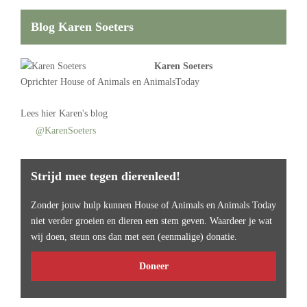
Blog Karen Soeters
Karen Soeters
Oprichter
House of Animals
en AnimalsToday
Lees
hier Karen's blog
@KarenSoeters
Strijd mee tegen dierenleed!
Zonder jouw hulp kunnen House of Animals en Animals Today
niet verder groeien en dieren een stem geven. Waardeer je wat
wij doen, steun ons dan met een (eenmalige) donatie.
Doneer