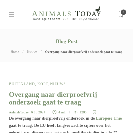
0
Blog Post
Home
Nieuws
Overgang naar dierproefvrij onderzoek gaat te traag
BUITENLAND
,
KORT
,
NIEUWS
Overgang naar dierproefvrij
onderzoek gaat te traag
AnimalsToday
| 6 08 2024
4 min
1285
De overgang naar dierproefvrij onderzoek in de
Europese Unie
gaat te traag. De EU heeft langverwachte cijfers over het
gebruik van dieren voor wetenschappelijke studies in alle 27