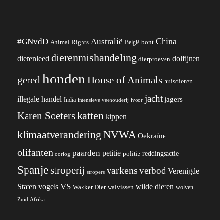
China
#GNvdD
Australië
Animal Rights
België
bont
dierenmishandeling
dierenleed
dolfijnen
dierproeven
honden
gered
House of Animals
huisdieren
jacht
illegale handel
jagers
India
ivoor
intensieve veehouderij
katten
Karen Soeters
kippen
klimaatverandering
NVWA
Oekraïne
olifanten
paarden
petitie
reddingsactie
politie
oorlog
Spanje
stroperij
varkens
verbod
Verenigde
stropers
VS
wilde dieren
Staten
vogels
Wakker Dier
walvissen
wolven
Zuid-Afrika