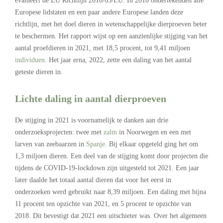
evalueert de EU Richtlijn 2010/63/EU. In 2010 ondertekenden alle
Europese lidstaten en een paar andere Europese landen deze
richtlijn, met het doel dieren in wetenschappelijke dierproeven beter
te beschermen. Het rapport wijst op een aanzienlijke stijging van het
aantal proefdieren in 2021, met 18,5 procent, tot 9,41 miljoen
individuen
. Het jaar erna, 2022, zette een daling van het aantal
geteste dieren in.
Lichte daling in aantal dierproeven
De stijging in 2021 is voornamelijk te danken aan drie
onderzoeksprojecten: twee met
zalm
in Noorwegen en een met
larven van zeebaarzen in
Spanje
. Bij elkaar opgeteld ging het om
1,3 miljoen dieren. Een deel van de stijging komt door projecten die
tijdens de COVID-19-lockdown zijn uitgesteld tot 2021. Een jaar
later daalde het totaal aantal dieren dat voor het eerst in
onderzoeken werd gebruikt naar 8,39 miljoen. Een daling met bijna
11 procent ten opzichte van 2021, en 5 procent te opzichte van
2018. Dit bevestigt dat 2021 een uitschieter was. Over het algemeen