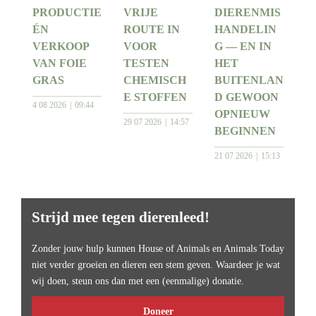
PRODUCTIE
VRIJE
DIERENMIS
ÉN
ROUTE IN
HANDELIN
VERKOOP
VOOR
G — EN IN
VAN FOIE
TESTEN
HET
GRAS
CHEMISCH
BUITENLAN
E STOFFEN
D GEWOON
4 08 2026
09:44
OPNIEUW
29 07 2026
14:57
BEGINNEN
21 07 2026
15:13
Strijd mee tegen dierenleed!
Zonder jouw hulp kunnen House of Animals en Animals Today
niet verder groeien en dieren een stem geven. Waardeer je wat
wij doen, steun ons dan met een (eenmalige) donatie.
Doneer