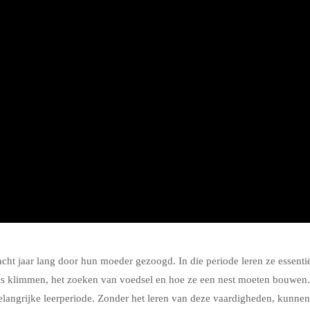
acht jaar lang door hun moeder gezoogd. In die periode leren ze essenti
s klimmen, het zoeken van voedsel en hoe ze een nest moeten bouwen.
langrijke leerperiode. Zonder het leren van deze vaardigheden, kunnen