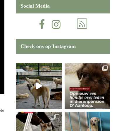
Social Media
Check ons op Instagram
ële