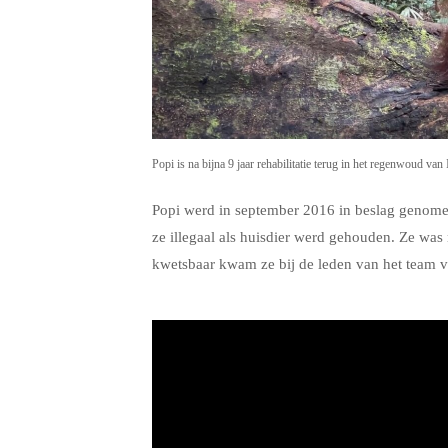
Popi is na bijna 9 jaar rehabilitatie terug in het regenwoud van
Popi werd in september 2016 in beslag genomen
ze illegaal als huisdier werd gehouden. Ze was
kwetsbaar kwam ze bij de leden van het team 
.