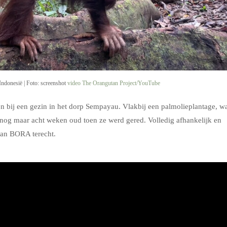
 Indonesië | Foto: screenshot
video The Orangutan Project/YouTube
 bij een gezin in het dorp Sempayau. Vlakbij een palmolieplantage, w
 nog maar acht weken oud toen ze werd gered. Volledig afhankelijk en
van BORA terecht.