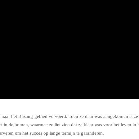
ier naar het Busang-gebied vervoerd. Toen ze daar was aangekomen is ze
t in de bomen, waarmee ze liet zien dat ze klaar was voor het leven in 
erveren om het succes op lange termijn te garanderen.