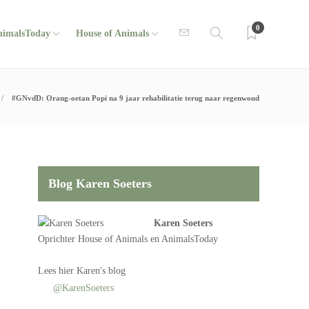
0
nimalsToday
House of Animals
#GNvdD: Orang-oetan Popi na 9 jaar rehabilitatie terug naar regenwoud
Blog Karen Soeters
Karen Soeters
Oprichter
House of Animals
en AnimalsToday
Lees
hier Karen's blog
@KarenSoeters