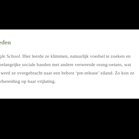
eden
gle School
. Hier leerde ze klimmen, natuurlijk voedsel te zoeken en
belangrijke sociale banden met andere verweesde orang-oetans, wat
 werd ze overgebracht naar een bebost ‘pre-release’ eiland. Zo kon ze
bereiding op haar vrijlating.