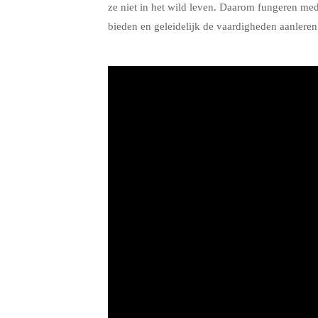
ze niet in het wild leven. Daarom fungeren m
bieden en geleidelijk de vaardigheden aanleren
.