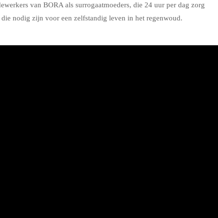
edewerkers van BORA als surrogaatmoeders, die 24 uur per dag zorg
 die nodig zijn voor een zelfstandig leven in het regenwoud.