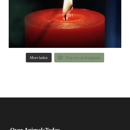
Meer laden
Volg ons op Instagram
Over AnimalsToday