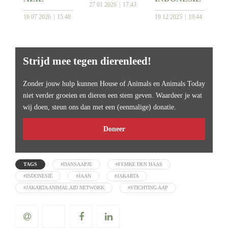
27 01 2026
17:43
16 07 2026
15:48
19 12 2025
19:44
Strijd mee tegen dierenleed!
Zonder jouw hulp kunnen House of Animals en Animals Today
niet verder groeien en dieren een stem geven. Waardeer je wat
wij doen, steun ons dan met een (eenmalige) donatie.
Doneer
TAGS
#DANSAAPJE
#FEMKE DEN HAAS
#INDONESIË
#JAAN
#JAKARTA
#JAKARTA ANIMAL AID NETWORK
#STICHTING AAP