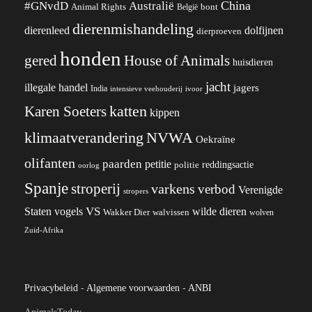
China
#GNvdD
Australië
Animal Rights
België
bont
dierenmishandeling
dierenleed
dolfijnen
dierproeven
honden
gered
House of Animals
huisdieren
jacht
illegale handel
jagers
India
ivoor
intensieve veehouderij
katten
Karen Soeters
kippen
klimaatverandering
NVWA
Oekraïne
olifanten
paarden
petitie
reddingsactie
politie
oorlog
Spanje
stroperij
varkens
verbod
Verenigde
stropers
VS
wilde dieren
Staten
vogels
Wakker Dier
walvissen
wolven
Zuid-Afrika
Privacybeleid
-
Algemene voorwaarden
-
ANBI