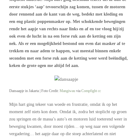
eerste stukjes ‘aap’ tevoorschijn zag komen, tussen de motoren
door rennend aan de kant van de weg, bedekt met kleding en
een eng plastic poppenmasker op. Met schokkende bewegingen
rende het aapje van rechts naar links en af en toe vloog hij/zij
ook even de lucht in na een forse ruk aan de ketting om zijn
nek. Als er een mogelijkheid bestond om even dat masker af te
trekken en naar adem te happen, wat meestal binnen enkele
seconden met een forse ruk aan de ketting weer werd beëindigd,
keken de grote ogen me altijd fel aan.
Dansaapje in Jakarta | Foto Credit:
Mangiwau
via
Compfight
cc
Mijn hart ging tekeer van woede en frustratie, omdat ik op het
moment zelf niets kon doen. Omdat ik, zodra het stoplicht op groen
zou springen en de massa’s auto’s en motoren luid toeterend weer in
beweging kwamen, door moest rijden… op weg naar een volgende
vergadering… het aapje daar op die stoep achterlatend en niet