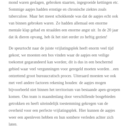
mond waren geslagen, gebroken staarten, ingegroeide kettingen etc.
Sommige aapjes hadden ernstige en chronische ziektes zoals
tuberculose. Maar het meest schokkende was dat de aapjes echt ook
van binnen gebroken waren. Ze hadden allemaal een enorme
mentale klap gehad en straalden een enorme angst uit. In de 20 jaar
dat ik dieren opvang, heb ik het niet eerder zo heftig gezien!
De speurtocht naar de juiste vrijlatingsplek heeft enorm veel tijd
gekost; we moesten een bos vinden waar de aapjes een veilige
toekomst gegarandeerd kan worden; dit is dus in een beschermd
gebied waar veel vergunningen voor geregeld moeten worden…een
ontzettend groot bureaucratisch proces. Uiteraard moesten we ook
met veel andere factoren rekening houden: de aapjes mogen
bijvoorbeeld niet binnen het territorium van bestaande apen-groepen
komen. Ons team is maandenlang door verschillende bosgebieden
getrokken en heeft uiteindelijk toestemming gekregen van de
overheid voor een perfecte vrijlatingsplek. Hier kunnen de aapjes
weer een apenleven hebben en hun sombere verleden achter zich
laten.