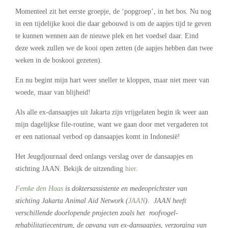
Momenteel zit het eerste groepje, de ‘popgroep’, in het bos. Nu nog
in een tijdelijke kooi die daar gebouwd is om de aapjes tijd te geven
te kunnen wennen aan de nieuwe plek en het voedsel daar. Eind
deze week zullen we de kooi open zetten (de aapjes hebben dan twee
weken in de boskooi gezeten).
En nu begint mijn hart weer sneller te kloppen, maar niet meer van
woede, maar van blijheid!
Als alle ex-dansaapjes uit Jakarta zijn vrijgelaten begin ik weer aan
mijn dagelijkse file-routine, want we gaan door met vergaderen tot
er een nationaal verbod op dansaapjes komt in Indonesië!
Het Jeugdjournaal deed onlangs verslag over de dansaapjes en
stichting JAAN. Bekijk de uitzending
hier
.
Femke den Haas
is doktersassistente en medeoprichtster van
stichting Jakarta Animal Aid Network (
JAAN
). JAAN heeft
verschillende doorlopende projecten zoals het roofvogel-
rehabilitatiecentrum, de opvang van ex-dansaapjes, verzorging van