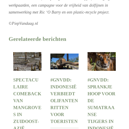
werkpaarden, een campagne voor de vrijheid van dolfijnen in
samenwerking met Ric ‘O Barry en een plastic-recycle project.
©PiepVandaag.nl
Gerelateerde berichten
SPECTACU
#GNVDD:
#GNVDD:
LAIRE
INDONESIË
SPRANKJE
COMEBACK
VERBIEDT
HOOP VOOR
VAN
OLIFANTEN
DE
MANGROVE
RITTEN
SUMATRAA
S IN
VOOR
NSE
ZUIDOOST-
TOERISTEN
TIJGERS IN
AZIË
INDONESIË