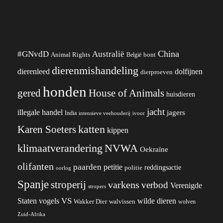
China
#GNvdD
Australië
Animal Rights
België
bont
dierenmishandeling
dierenleed
dolfijnen
dierproeven
honden
gered
House of Animals
huisdieren
jacht
illegale handel
jagers
India
ivoor
intensieve veehouderij
katten
Karen Soeters
kippen
klimaatverandering
NVWA
Oekraïne
olifanten
paarden
petitie
reddingsactie
politie
oorlog
Spanje
stroperij
varkens
verbod
Verenigde
stropers
VS
wilde dieren
Staten
vogels
Wakker Dier
walvissen
wolven
Zuid-Afrika