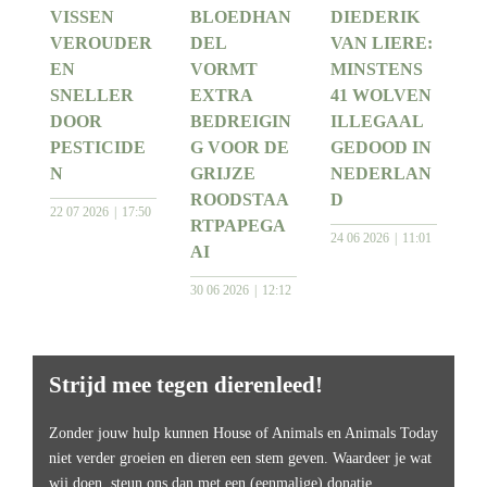
VISSEN
BLOEDHAN
DIEDERIK
VEROUDER
DEL
VAN LIERE:
EN
VORMT
MINSTENS
SNELLER
EXTRA
41 WOLVEN
DOOR
BEDREIGIN
ILLEGAAL
PESTICIDE
G VOOR DE
GEDOOD IN
N
GRIJZE
NEDERLAN
ROODSTAA
D
22 07 2026
17:50
RTPAPEGA
24 06 2026
11:01
AI
30 06 2026
12:12
Strijd mee tegen dierenleed!
Zonder jouw hulp kunnen House of Animals en Animals Today
niet verder groeien en dieren een stem geven. Waardeer je wat
wij doen, steun ons dan met een (eenmalige) donatie.