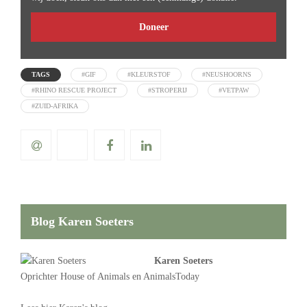
Doneer
TAGS
#GIF
#KLEURSTOF
#NEUSHOORNS
#RHINO RESCUE PROJECT
#STROPERIJ
#VETPAW
#ZUID-AFRIKA
Blog Karen Soeters
Karen Soeters
Oprichter
House of Animals
en AnimalsToday