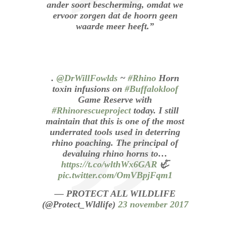
ander soort bescherming, omdat we
ervoor zorgen dat de hoorn geen
waarde meer heeft.”
.
@DrWillFowlds
~
#Rhino
Horn
toxin infusions on
#Buffalokloof
Game Reserve with
#Rhinorescueproject
today. I still
maintain that this is one of the most
underrated tools used in deterring
rhino poaching. The principal of
devaluing rhino horns to…
https://t.co/wlthWx6GAR
🦏
pic.twitter.com/OmVBpjFqm1
— PROTECT ALL WILDLIFE
(@Protect_Wldlife)
23 november 2017