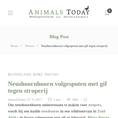
0
Blog Post
Home
Nieuws
Neushoornhoorn volgespoten met gif tegen stroperij
BUITENLAND
,
KORT
,
NIEUWS
Neushoornhoorn volgespoten met gif
tegen stroperij
AnimalsToday
| 27 11 2017
3 min
2661
Om neushoornhoorn oninteressant te maken voor
stropers
,
wordt bij een kudde
neushoorns
in een wildreservaat in
Zuid-
Afrika
de hoorn volgespoten met gif en kleurstof.
Rhino Rescue