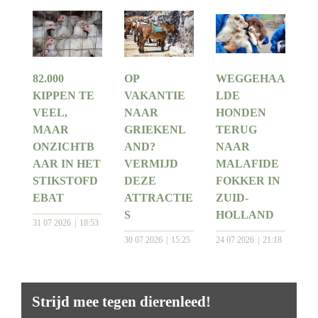
82.000
OP
WEGGEHAA
KIPPEN TE
VAKANTIE
LDE
VEEL,
NAAR
HONDEN
MAAR
GRIEKENL
TERUG
ONZICHTB
AND?
NAAR
AAR IN HET
VERMIJD
MALAFIDE
STIKSTOFD
DEZE
FOKKER IN
EBAT
ATTRACTIE
ZUID-
S
HOLLAND
31 07 2026
18:53
30 07 2026
15:25
24 07 2026
21:18
Strijd mee tegen dierenleed!