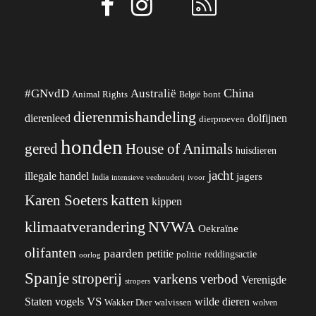
China
#GNvdD
Australië
Animal Rights
België
bont
dierenmishandeling
dierenleed
dolfijnen
dierproeven
honden
gered
House of Animals
huisdieren
jacht
illegale handel
jagers
India
ivoor
intensieve veehouderij
katten
Karen Soeters
kippen
klimaatverandering
NVWA
Oekraïne
olifanten
paarden
petitie
reddingsactie
politie
oorlog
Spanje
stroperij
varkens
verbod
Verenigde
stropers
VS
wilde dieren
Staten
vogels
Wakker Dier
walvissen
wolven