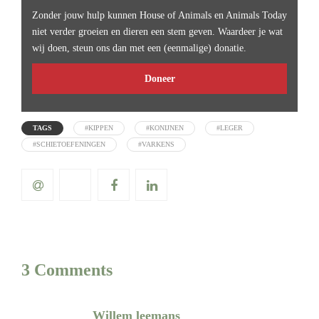
Zonder jouw hulp kunnen House of Animals en Animals Today
niet verder groeien en dieren een stem geven. Waardeer je wat
wij doen, steun ons dan met een (eenmalige) donatie.
Doneer
TAGS
#KIPPEN
#KONIJNEN
#LEGER
#SCHIETOEFENINGEN
#VARKENS
3 Comments
Willem leemans