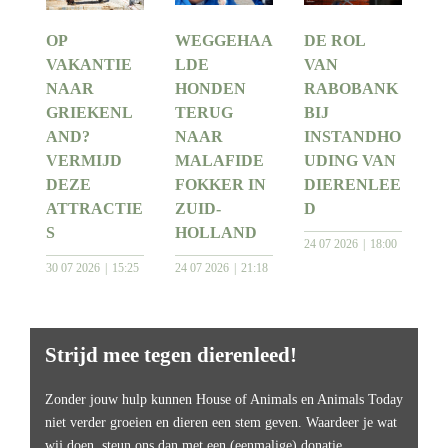
OP
WEGGEHAA
DE ROL
VAKANTIE
LDE
VAN
NAAR
HONDEN
RABOBANK
GRIEKENL
TERUG
BIJ
AND?
NAAR
INSTANDHO
VERMIJD
MALAFIDE
UDING VAN
DEZE
FOKKER IN
DIERENLEE
ATTRACTIE
ZUID-
D
S
HOLLAND
24 07 2026
18:00
30 07 2026
15:25
24 07 2026
21:18
Strijd mee tegen dierenleed!
Zonder jouw hulp kunnen House of Animals en Animals Today
niet verder groeien en dieren een stem geven. Waardeer je wat
wij doen, steun ons dan met een (eenmalige) donatie.