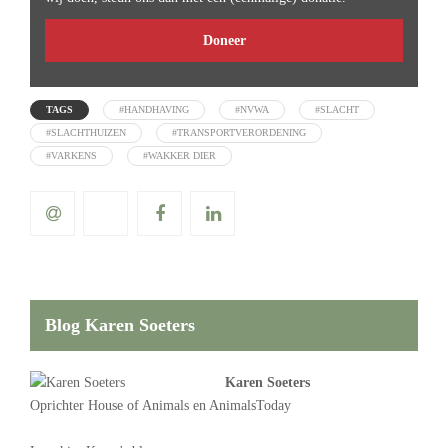
Doneer
TAGS
#HANDHAVING
#NVWA
#SLACHT
#SLACHTHUIZEN
#TRANSPORTVERORDENING
#VARKENS
#WAKKER DIER
Blog Karen Soeters
Karen Soeters
Oprichter
House of Animals
en AnimalsToday