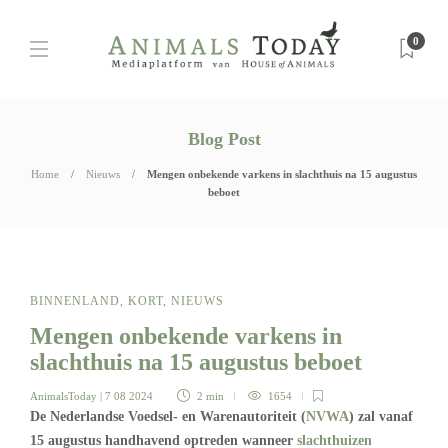
0
Blog Post
Home
Nieuws
Mengen onbekende varkens in slachthuis na 15 augustus
beboet
BINNENLAND
,
KORT
,
NIEUWS
Mengen onbekende varkens in
slachthuis na 15 augustus beboet
AnimalsToday
| 7 08 2024
2 min
1654
De Nederlandse Voedsel- en Warenautoriteit (
NVWA
) zal vanaf
15 augustus handhavend optreden wanneer
slachthuizen