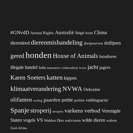
China
#GNvdD
Australië
Animal Rights
België
bont
dierenmishandeling
dierenleed
dolfijnen
dierproeven
honden
gered
House of Animals
huisdieren
jacht
illegale handel
jagers
India
ivoor
intensieve veehouderij
katten
Karen Soeters
kippen
klimaatverandering
NVWA
Oekraïne
olifanten
paarden
petitie
reddingsactie
politie
oorlog
Spanje
stroperij
varkens
verbod
Verenigde
stropers
VS
wilde dieren
Staten
vogels
Wakker Dier
walvissen
wolven
Zuid-Afrika