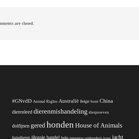
ments are closed.
China
#GNvdD
Australië
Animal Rights
België
bont
dierenmishandeling
dierenleed
dierproeven
honden
gered
House of Animals
dolfijnen
jacht
illegale handel
huisdieren
India
ivoor
intensieve veehouderij