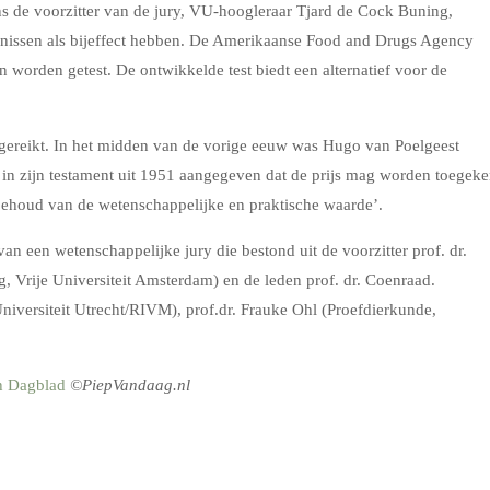
 de voorzitter van de jury, VU-hoogleraar Tjard de Cock Buning,
oornissen als bijeffect hebben. De Amerikaanse Food and Drugs Agency
 worden getest. De ontwikkelde test biedt een alternatief voor de
itgereikt. In het midden van de vorige eeuw was Hugo van Poelgeest
 in zijn testament uit 1951 aangegeven dat de prijs mag worden toegek
 behoud van de wetenschappelijke en praktische waarde’.
an een wetenschappelijke jury die bestond uit de voorzitter prof. dr.
 Vrije Universiteit Amsterdam) en de leden prof. dr. Coenraad.
niversiteit Utrecht/RIVM), prof.dr. Frauke Ohl (Proefdierkunde,
h Dagblad
©PiepVandaag.nl