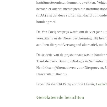
hartritmestoornissen kunnen opwekken. Volgens
bestaan er allerlei medicijnen die hartritmest
(FDA) eist dat deze stoffen standaard op honden
hondenproef.
De Van Poelgeestprijs wordt om de vier jaar u
voorzitter van de Dierenbescherming. Hij heeft
aan ‘een dierproefvervangend alternatief, met
De selectie van de prijswinnaar was in handen v
Tjard de Cock Buning (Biologie & Samenleving,
Hendriksen (Alternatieven voor Dierproeven, U
Universiteit Utrecht).
Bron: Persbericht Partij voor de Dieren,
Leidsc
Gerelateerde berichten