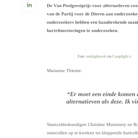
De Van Poelgeestprijs voor alternatieven vo
van de Partij voor de Dieren aan onderzoek
onderzoekers hebben een baanbrekende mani
hartritmestoringen te onderzoeken.
Foto:
midnightrook
via
Compfight
cc
Marianne Thieme:
“Er moet een einde komen a
alternatieven als deze. Ik vi
Stamceldeskundigen Christine Mummery en Ro
stamcellen op te kweken tot kloppende hartcell