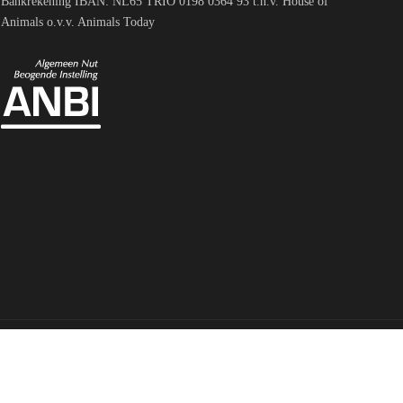
Bankrekening IBAN: NL65 TRIO 0198 0364 93 t.n.v. House of
Animals o.v.v. Animals Today