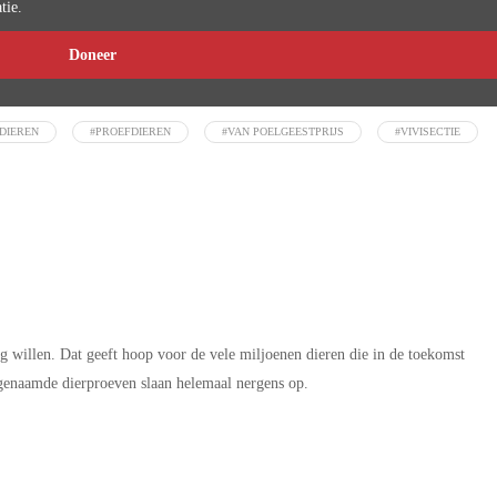
tie.
Doneer
 DIEREN
#PROEFDIEREN
#VAN POELGEESTPRIJS
#VIVISECTIE
g willen. Dat geeft hoop voor de vele miljoenen dieren die in de toekomst
genaamde dierproeven slaan helemaal nergens op.