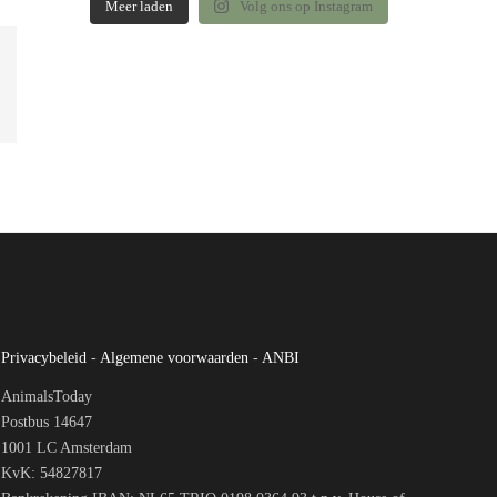
Meer laden
Volg ons op Instagram
Privacybeleid
-
Algemene voorwaarden
-
ANBI
AnimalsToday
Postbus 14647
1001 LC Amsterdam
KvK: 54827817