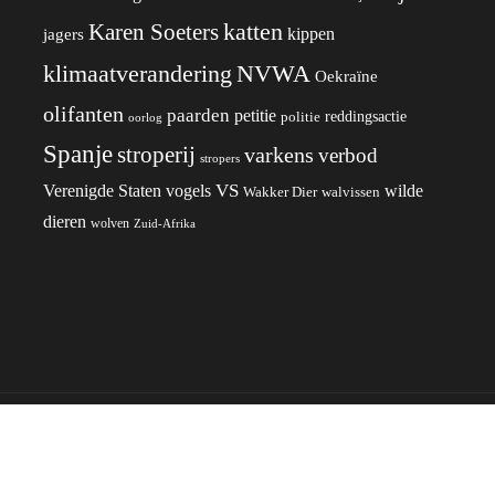
katten
Karen Soeters
kippen
jagers
klimaatverandering
NVWA
Oekraïne
olifanten
paarden
petitie
reddingsactie
politie
oorlog
Spanje
stroperij
varkens
verbod
stropers
VS
wilde
Verenigde Staten
vogels
Wakker Dier
walvissen
dieren
wolven
Zuid-Afrika