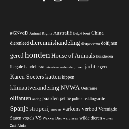
China
#GNvdD
Australië
Animal Rights
België
bont
dierenmishandeling
dierenleed
dolfijnen
dierproeven
honden
gered
House of Animals
huisdieren
jacht
illegale handel
jagers
India
ivoor
intensieve veehouderij
katten
Karen Soeters
kippen
klimaatverandering
NVWA
Oekraïne
olifanten
paarden
petitie
reddingsactie
politie
oorlog
Spanje
stroperij
varkens
verbod
Verenigde
stropers
VS
wilde dieren
Staten
vogels
Wakker Dier
walvissen
wolven
Zuid-Afrika