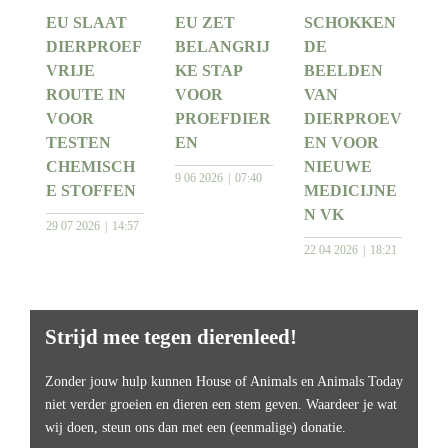
EU SLAAT
EU ZET
SCHOKKEN
DIERPROEF
BELANGRIJ
DE
VRIJE
KE STAP
BEELDEN
ROUTE IN
VOOR
VAN
VOOR
PROEFDIER
DIERPROEV
TESTEN
EN
EN VOOR
CHEMISCH
NIEUWE
9 06 2026
07:40
E STOFFEN
MEDICIJNE
N VK
29 07 2026
14:57
22 04 2026
18:21
Strijd mee tegen dierenleed!
Zonder jouw hulp kunnen House of Animals en Animals Today
niet verder groeien en dieren een stem geven. Waardeer je wat
wij doen, steun ons dan met een (eenmalige) donatie.