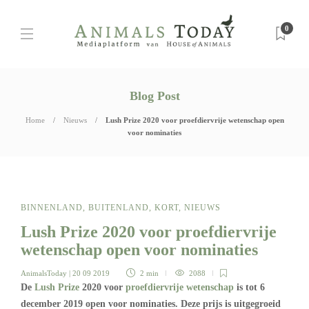
0
Blog Post
Home
Nieuws
Lush Prize 2020 voor proefdiervrije wetenschap open
voor nominaties
BINNENLAND
,
BUITENLAND
,
KORT
,
NIEUWS
Lush Prize 2020 voor proefdiervrije
wetenschap open voor nominaties
AnimalsToday
| 20 09 2019
2 min
2088
De
Lush Prize
2020 voor
proefdiervrije wetenschap
is tot 6
december 2019 open voor nominaties. Deze prijs is uitgegroeid