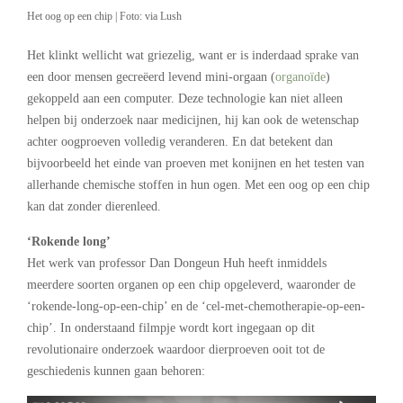
Het oog op een chip | Foto: via Lush
Het klinkt wellicht wat griezelig, want er is inderdaad sprake van
een door mensen gecreëerd levend mini-orgaan (
organoïde
)
gekoppeld aan een computer. Deze technologie kan niet alleen
helpen bij onderzoek naar medicijnen, hij kan ook de wetenschap
achter oogproeven volledig veranderen. En dat betekent dan
bijvoorbeeld het einde van proeven met konijnen en het testen van
allerhande chemische stoffen in hun ogen. Met een oog op een chip
kan dat zonder dierenleed.
‘Rokende long’
Het werk van professor Dan Dongeun Huh heeft inmiddels
meerdere soorten organen op een chip opgeleverd, waaronder de
‘rokende-long-op-een-chip’ en de ‘cel-met-chemotherapie-op-een-
chip’. In onderstaand filmpje wordt kort ingegaan op dit
revolutionaire onderzoek waardoor dierproeven ooit tot de
geschiedenis kunnen gaan behoren: