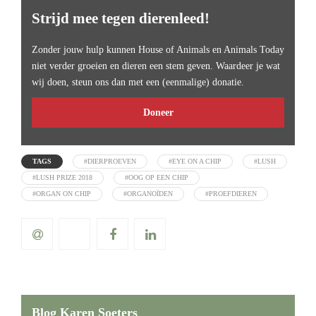
Strijd mee tegen dierenleed!
Zonder jouw hulp kunnen House of Animals en Animals Today
niet verder groeien en dieren een stem geven. Waardeer je wat
wij doen, steun ons dan met een (eenmalige) donatie.
Doneer
TAGS
#DIERPROEVEN
#EYE ON A CHIP
#LUSH
#LUSH PRIZE 2018
#OOG OP EEN CHIP
#ORGAN ON CHIP
#ORGANOÏDEN
#PROEFDIEREN
Blog Karen Soeters