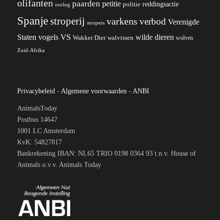
olifanten
paarden
petitie
reddingsactie
politie
oorlog
Spanje
stroperij
varkens
verbod
Verenigde
stropers
VS
wilde dieren
Staten
vogels
Wakker Dier
walvissen
wolven
Zuid-Afrika
Privacybeleid
-
Algemene voorwaarden
-
ANBI
AnimalsToday
Postbus 14647
1001 LC Amsterdam
KvK: 54827817
Bankrekening IBAN: NL65 TRIO 0198 0364 93 t.n.v. House of
Animals o.v.v. Animals Today