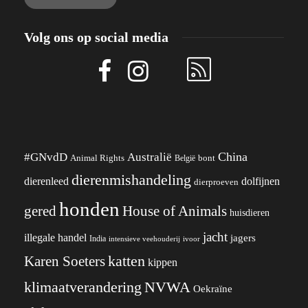
Volg ons op social media
China
#GNvdD
Australië
Animal Rights
België
bont
dierenmishandeling
dierenleed
dolfijnen
dierproeven
honden
gered
House of Animals
huisdieren
jacht
illegale handel
jagers
India
ivoor
intensieve veehouderij
katten
Karen Soeters
kippen
klimaatverandering
NVWA
Oekraïne