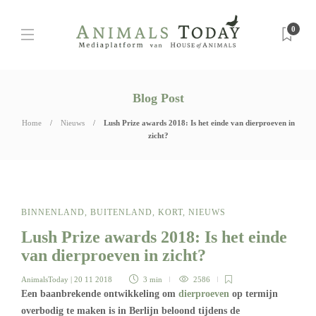
0
Blog Post
Home
Nieuws
Lush Prize awards 2018: Is het einde van dierproeven in
zicht?
BINNENLAND
,
BUITENLAND
,
KORT
,
NIEUWS
Lush Prize awards 2018: Is het einde
van dierproeven in zicht?
AnimalsToday
| 20 11 2018
3 min
2586
Een baanbrekende ontwikkeling om
dierproeven
op termijn
overbodig te maken is in Berlijn beloond tijdens de