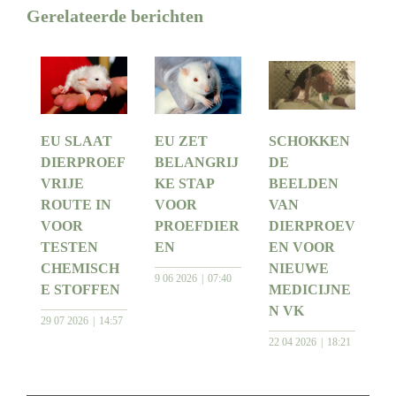
Gerelateerde berichten
EU SLAAT
EU ZET
SCHOKKEN
DIERPROEF
BELANGRIJ
DE
VRIJE
KE STAP
BEELDEN
ROUTE IN
VOOR
VAN
VOOR
PROEFDIER
DIERPROEV
TESTEN
EN
EN VOOR
CHEMISCH
NIEUWE
9 06 2026
07:40
E STOFFEN
MEDICIJNE
N VK
29 07 2026
14:57
22 04 2026
18:21