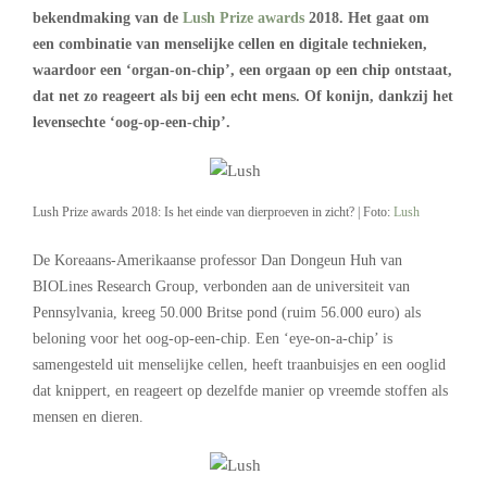
bekendmaking van de
Lush Prize awards
2018. Het gaat om
een combinatie van menselijke cellen en digitale technieken,
waardoor een ‘organ-on-chip’, een orgaan op een chip ontstaat,
dat net zo reageert als bij een echt mens. Of konijn, dankzij het
levensechte ‘oog-op-een-chip’.
Lush Prize awards 2018: Is het einde van dierproeven in zicht? | Foto:
Lush
De Koreaans-Amerikaanse professor Dan Dongeun Huh van
BIOLines Research Group, verbonden aan de universiteit van
Pennsylvania, kreeg 50.000 Britse pond (ruim 56.000 euro) als
beloning voor het oog-op-een-chip. Een ‘eye-on-a-chip’ is
samengesteld uit menselijke cellen, heeft traanbuisjes en een ooglid
dat knippert, en reageert op dezelfde manier op vreemde stoffen als
mensen en dieren.