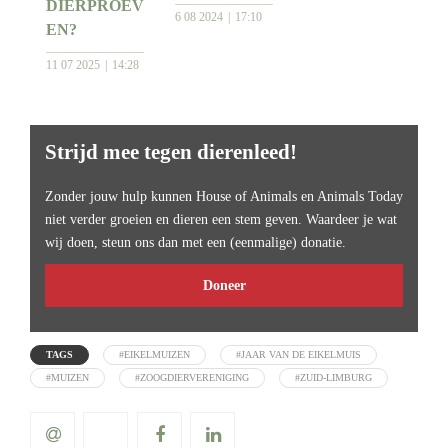
DIERPROEV
6 08 2024
17:10
EN?
11 07 2025
14:28
Strijd mee tegen dierenleed!
Zonder jouw hulp kunnen House of Animals en Animals Today
niet verder groeien en dieren een stem geven. Waardeer je wat
wij doen, steun ons dan met een (eenmalige) donatie.
Doneer
TAGS
#EIKELMUIZEN
#JAAR VAN DE EIKELMUIS
#MUIZEN
#ZOOGDIERVERENIGING
#ZUID-LIMBURG