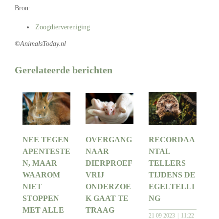
Bron:
Zoogdiervereniging
©AnimalsToday.nl
Gerelateerde berichten
NEE TEGEN
OVERGANG
RECORDAA
APENTESTE
NAAR
NTAL
N, MAAR
DIERPROEF
TELLERS
WAAROM
VRIJ
TIJDENS DE
NIET
ONDERZOE
EGELTELLI
STOPPEN
K GAAT TE
NG
MET ALLE
TRAAG
21 09 2023
11:22