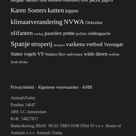
jagers
India
ivoor
intensieve veehouderij
katten
Karen Soeters
kippen
klimaatverandering
NVWA
Oekraïne
olifanten
paarden
petitie
reddingsactie
politie
oorlog
Spanje
stroperij
varkens
verbod
Verenigde
stropers
VS
wilde dieren
Staten
vogels
Wakker Dier
walvissen
wolven
Zuid-Afrika
Privacybeleid
-
Algemene voorwaarden
-
ANBI
AnimalsToday
Postbus 14647
1001 LC Amsterdam
KvK: 54827817
Bankrekening IBAN: NL65 TRIO 0198 0364 93 t.n.v. House of
Animals o.v.v. Animals Today