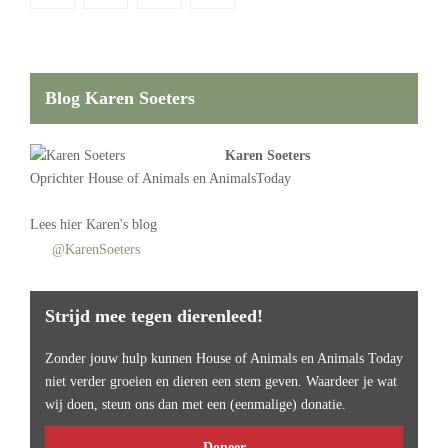
Blog Karen Soeters
Karen Soeters
Oprichter
House of Animals
en AnimalsToday
Lees
hier Karen's blog
@KarenSoeters
Strijd mee tegen dierenleed!
Zonder jouw hulp kunnen House of Animals en Animals Today
niet verder groeien en dieren een stem geven. Waardeer je wat
wij doen, steun ons dan met een (eenmalige) donatie.
Doneer