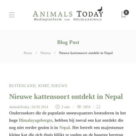
0
Blog Post
Home
Nieuws
Nieuwe kattensoort ontdekt in Nepal
BUITENLAND
,
KORT
,
NIEUWS
Nieuwe kattensoort ontdekt in Nepal
AnimalsToday
| 26 05 2014
2 min
5854
Onderzoekers die de populatie sneeuwpanters bestuderen in het
hoge
Himalayagebergte
, hebben bij toeval een kat ontdekt die
nog niet eerder gezien is in
Nepal
. Het betreft een majestueuze
kleine kat die zich thuis blijkt te voelen op de hoogste bergtop