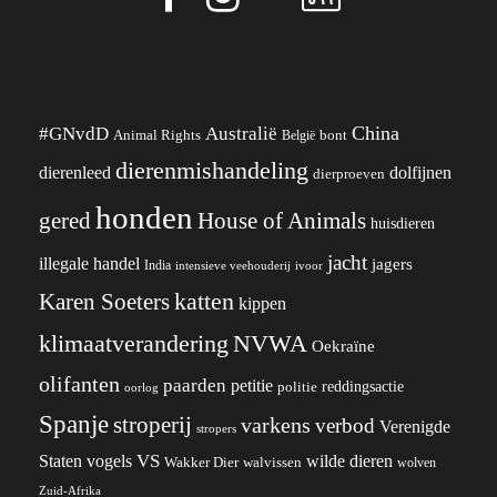
China
#GNvdD
Australië
Animal Rights
België
bont
dierenmishandeling
dierenleed
dolfijnen
dierproeven
honden
gered
House of Animals
huisdieren
jacht
illegale handel
jagers
India
ivoor
intensieve veehouderij
katten
Karen Soeters
kippen
klimaatverandering
NVWA
Oekraïne
olifanten
paarden
petitie
reddingsactie
politie
oorlog
Spanje
stroperij
varkens
verbod
Verenigde
stropers
VS
wilde dieren
Staten
vogels
Wakker Dier
walvissen
wolven
Zuid-Afrika