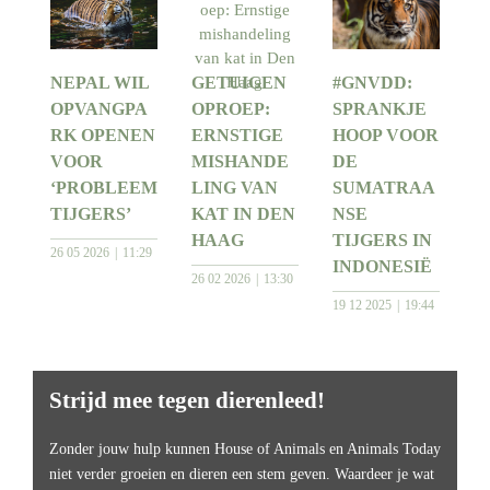
NEPAL WIL
GETUIGEN
#GNVDD:
OPVANGPA
OPROEP:
SPRANKJE
RK OPENEN
ERNSTIGE
HOOP VOOR
VOOR
MISHANDE
DE
‘PROBLEEM
LING VAN
SUMATRAA
TIJGERS’
KAT IN DEN
NSE
HAAG
TIJGERS IN
26 05 2026
11:29
INDONESIË
26 02 2026
13:30
19 12 2025
19:44
Strijd mee tegen dierenleed!
Zonder jouw hulp kunnen House of Animals en Animals Today
niet verder groeien en dieren een stem geven. Waardeer je wat