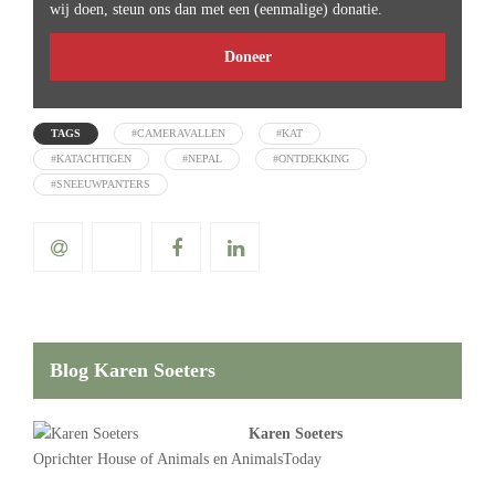
wij doen, steun ons dan met een (eenmalige) donatie.
Doneer
TAGS
#CAMERAVALLEN
#KAT
#KATACHTIGEN
#NEPAL
#ONTDEKKING
#SNEEUWPANTERS
Blog Karen Soeters
Karen Soeters
Oprichter
House of Animals
en AnimalsToday