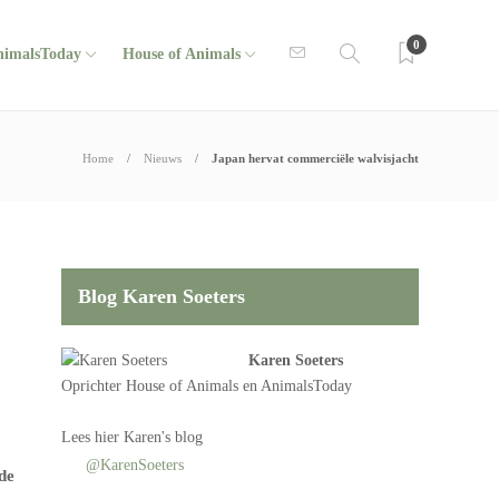
0
nimalsToday
House of Animals
Home
Nieuws
Japan hervat commerciële walvisjacht
Blog Karen Soeters
Karen Soeters
Oprichter
House of Animals
en AnimalsToday
Lees
hier Karen's blog
@KarenSoeters
de