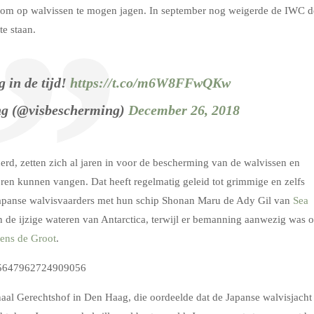
 om op walvissen te mogen jagen. In september nog weigerde de IWC d
te staan.
g in de tijd!
https://t.co/m6W8FFwQKw
g (@visbescherming)
December 26, 2018
rd, zetten zich al jaren in voor de bescherming van de walvissen en
ren kunnen vangen. Dat heeft regelmatig geleid tot grimmige en zelfs
 Japanse walvisvaarders met hun schip Shonan Maru de Ady Gil van
Sea
de ijzige wateren van Antarctica, terwijl er bemanning aanwezig was 
ens de Groot
.
1075647962724909056
naal Gerechtshof in Den Haag, die oordeelde dat de Japanse walvisjacht