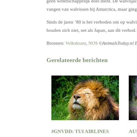
geen wetenschappelijk doel dient. De walvisjac
vangen van walvissen bij Antarctica, maar ging
Sinds de jaren ‘80 is het verboden om op walv
houden zich niet, net als Japan, aan dit verbod.
Bronnen:
Volkskrant
,
NOS
©AnimalsToday.nl E
Gerelateerde berichten
#GNVDD: TUI AIRLINES
AU