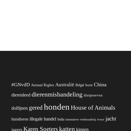
China
#GNvdD
Australië
Animal Rights
België
bont
dierenmishandeling
dierenleed
dierproeven
honden
gered
House of Animals
dolfijnen
jacht
illegale handel
huisdieren
India
ivoor
intensieve veehouderij
katten
Karen Soeters
kippen
jagers