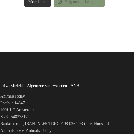
Meer laden
Volg ons op Instagram
Privacybeleid
-
Algemene voorwaarden
-
ANBI
AnimalsToday
Postbus 14647
1001 LC Amsterdam
KvK: 54827817
Bankrekening IBAN: NL65 TRIO 0198 0364 93 t.n.v. House of
Animals o.v.v. Animals Today