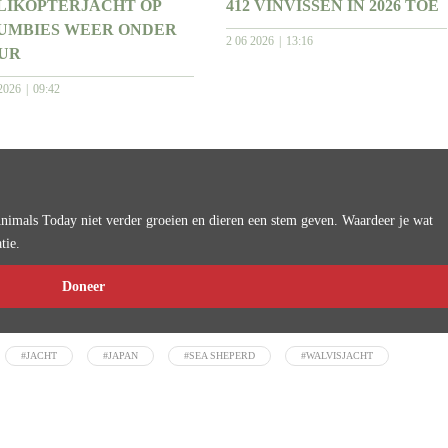
LIKOPTERJACHT OP
412 VINVISSEN IN 2026 TOE
UMBIES WEER ONDER
2 06 2026
13:16
UR
2026
09:42
imals Today niet verder groeien en dieren een stem geven. Waardeer je wat
tie.
Doneer
#JACHT
#JAPAN
#SEA SHEPERD
#WALVISJACHT