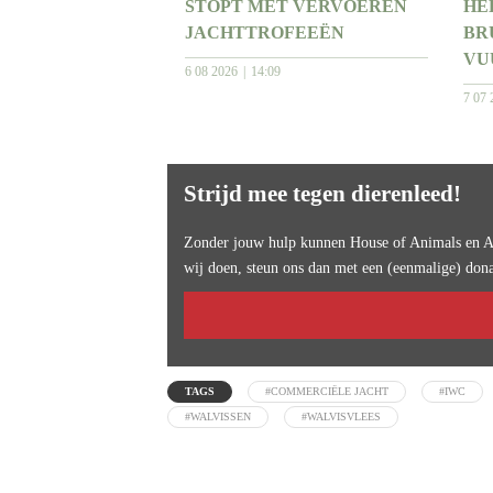
STOPT MET VERVOEREN
HE
JACHTTROFEEËN
BR
VU
6 08 2026
14:09
7 07 
Strijd mee tegen dierenleed!
Zonder jouw hulp kunnen House of Animals en An
wij doen, steun ons dan met een (eenmalige) dona
TAGS
#COMMERCIËLE JACHT
#IWC
#WALVISSEN
#WALVISVLEES