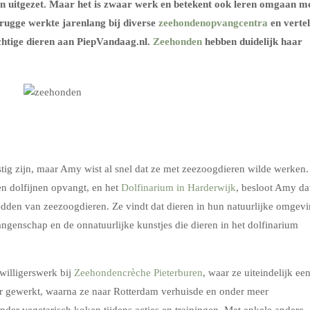
n uitgezet. Maar het is zwaar werk en betekent ook leren omgaan m
Brugge werkte jarenlang bij diverse
zeehondenopvangcentra
en vertel
chtige dieren aan PiepVandaag.nl.
Zeehonden
hebben duidelijk haar
tig zijn, maar Amy wist al snel dat ze met zeezoogdieren wilde werken.
 en dolfijnen opvangt, en het
Dolfinarium in Harderwijk
, besloot Amy da
edden van zeezoogdieren. Ze vindt dat dieren in hun natuurlijke omgev
ngenschap en de onnatuurlijke kunstjes die dieren in het dolfinarium
willigerswerk bij
Zeehondencrèche Pieterburen
, waar ze uiteindelijk ee
ier gewerkt, waarna ze naar Rotterdam verhuisde en onder meer
der vegetarisch koken tijdens acties en trainingen. Met enkele andere