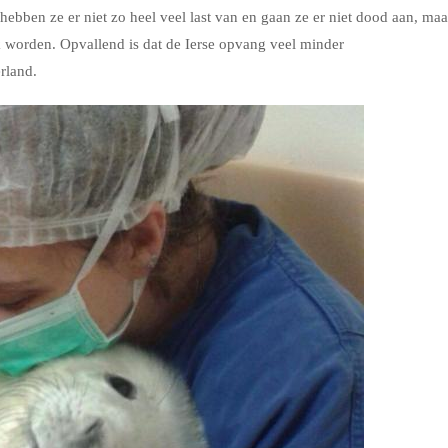
bben ze er niet zo heel veel last van en gaan ze er niet dood aan, maa
k worden. Opvallend is dat de Ierse opvang veel minder
rland.