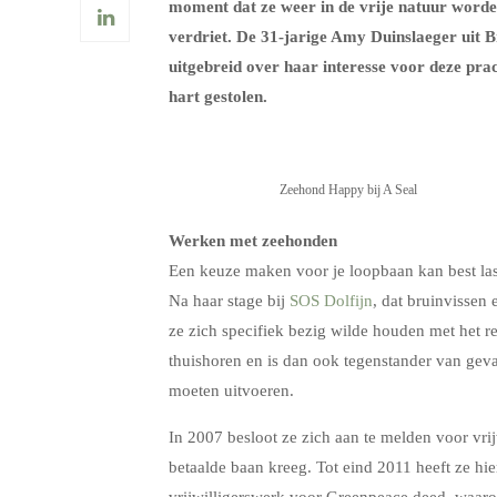
moment dat ze weer in de vrije natuur worde
verdriet. De 31-jarige Amy Duinslaeger uit 
uitgebreid over haar interesse voor deze pra
hart gestolen.
Zeehond Happy bij A Seal
Werken met zeehonden
Een keuze maken voor je loopbaan kan best las
Na haar stage bij
SOS Dolfijn
, dat bruinvissen
ze zich specifiek bezig wilde houden met het r
thuishoren en is dan ook tegenstander van geva
moeten uitvoeren.
In 2007 besloot ze zich aan te melden voor vrij
betaalde baan kreeg. Tot eind 2011 heeft ze h
vrijwilligerswerk voor Greenpeace deed, waaron