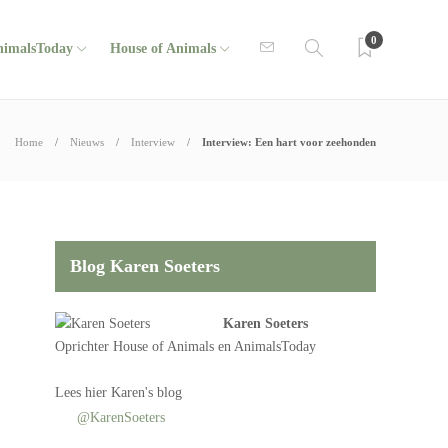
0
nimalsToday
House of Animals
Home
Nieuws
Interview
Interview: Een hart voor zeehonden
Blog Karen Soeters
Karen Soeters
Oprichter
House of Animals
en AnimalsToday
Lees
hier Karen's blog
@KarenSoeters