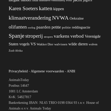
India
ivoor
intensieve veehouderij
katten
Karen Soeters
kippen
klimaatverandering
NVWA
Oekraïne
olifanten
paarden
petitie
reddingsactie
politie
oorlog
Spanje
stroperij
varkens
verbod
Verenigde
stropers
VS
wilde dieren
Staten
vogels
Wakker Dier
walvissen
wolven
Zuid-Afrika
Privacybeleid
-
Algemene voorwaarden
-
ANBI
AnimalsToday
Postbus 14647
1001 LC Amsterdam
KvK: 54827817
Bankrekening IBAN: NL65 TRIO 0198 0364 93 t.n.v. House of
Animals o.v.v. Animals Today