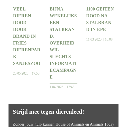
VEEL
BIJNA
1100 GEITEN
DIEREN
WEKELIJKS
DOOD NA
DOOD
EEN
STALBRAN
DOOR
STALBRAN
D IN EPE
BRAND IN
D,
11 03 2026
16:08
FRIES
OVERHEID
DIERENPAR
WIL
K
SLECHTS
SANJESZOO
INFORMATI
ECAMPAGN
20 05 2026
17:56
E
1 04 2026
17:43
Strijd mee tegen dierenleed!
Zonder jouw hulp kunnen House of Animals en Animals Today