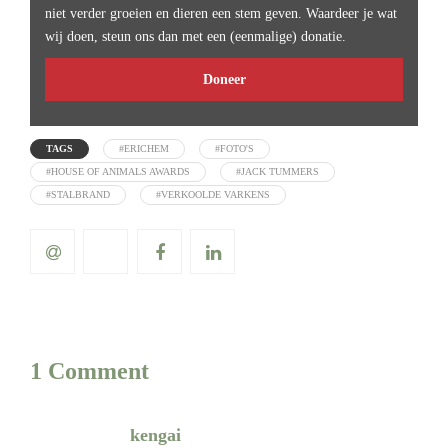
niet verder groeien en dieren een stem geven. Waardeer je wat
wij doen, steun ons dan met een (eenmalige) donatie.
Doneer
TAGS
#ERICHEM
#FOTO'S
#HOUSE OF ANIMALS AWARDS
#JACK TUMMERS
#STALBRAND
#VERKOOLDE VARKENS
1 Comment
kengai