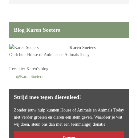
Blog Karen Soeters
Karen Soeters
Oprichter
House of Animals
en AnimalsToday
Lees
hier Karen's blog
@KarenSoeters
Strijd mee tegen dierenleed!
Zonder jouw hulp kunnen House of Animals en Animals Today
niet verder groeien en dieren een stem geven. Waardeer je wat
wij doen, steun ons dan met een (eenmalige) donatie.
Doneer