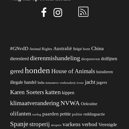
China
#GNvdD
Australië
Animal Rights
België
bont
dierenmishandeling
dierenleed
dolfijnen
dierproeven
honden
gered
House of Animals
huisdieren
jacht
illegale handel
jagers
India
ivoor
intensieve veehouderij
katten
Karen Soeters
kippen
klimaatverandering
NVWA
Oekraïne
olifanten
paarden
petitie
reddingsactie
politie
oorlog
Spanje
stroperij
varkens
verbod
Verenigde
stropers