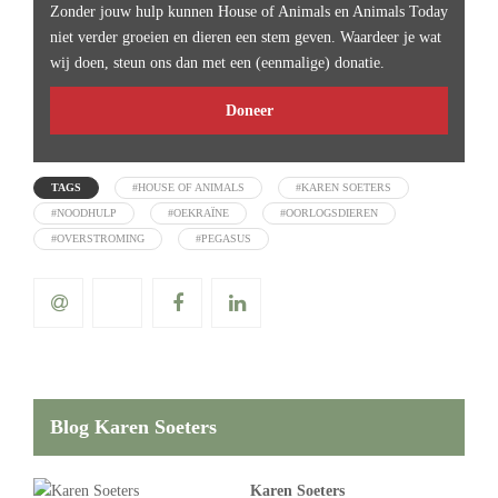
Zonder jouw hulp kunnen House of Animals en Animals Today
niet verder groeien en dieren een stem geven. Waardeer je wat
wij doen, steun ons dan met een (eenmalige) donatie.
Doneer
TAGS
#HOUSE OF ANIMALS
#KAREN SOETERS
#NOODHULP
#OEKRAÏNE
#OORLOGSDIEREN
#OVERSTROMING
#PEGASUS
Blog Karen Soeters
Karen Soeters