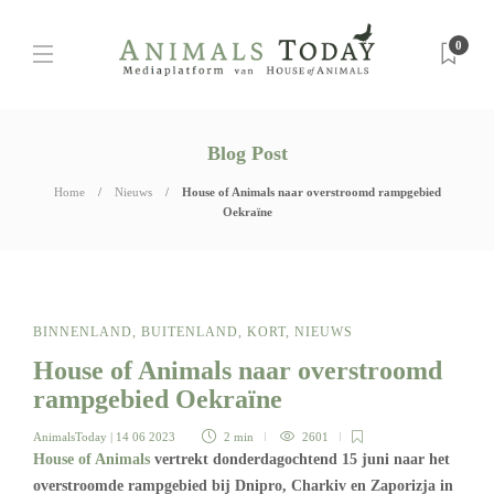
0
Blog Post
Home
Nieuws
House of Animals naar overstroomd rampgebied
Oekraïne
BINNENLAND
,
BUITENLAND
,
KORT
,
NIEUWS
House of Animals naar overstroomd
rampgebied Oekraïne
AnimalsToday
| 14 06 2023
2 min
2601
House of Animals
vertrekt donderdagochtend 15 juni naar het
overstroomde rampgebied bij Dnipro, Charkiv en Zaporizja in