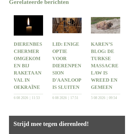
Gerelateerde berichten
DIERENBES
LID: ENIGE
KAREN’S
CHERMER
OPTIE
BLOG: DE
OMGEKOM
VOOR
TURKSE
EN BIJ
DIERENPEN
MASSACRE
RAKETAAN
SION
LAW IS
VAL IN
D'AANLOOP
WREED EN
OEKRAÏNE
IS SLUITEN
GEMEEN
6 08 2026
11:53
6 08 2026
17:51
5 08 2026
09:54
Strijd mee tegen dierenleed!