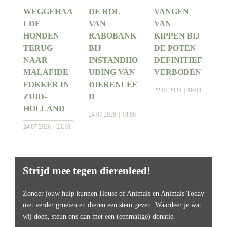
WEGGEHAA
DE ROL
VANGEN
LDE
VAN
VAN
HONDEN
RABOBANK
KIPPEN BIJ
TERUG
BIJ
DE POTEN
NAAR
INSTANDHO
DEFINITIEF
MALAFIDE
UDING VAN
VERBODEN
FOKKER IN
DIERENLEE
22 07 2026
16:04
ZUID-
D
HOLLAND
24 07 2026
18:00
24 07 2026
21:18
Strijd mee tegen dierenleed!
Zonder jouw hulp kunnen House of Animals en Animals Today
niet verder groeien en dieren een stem geven. Waardeer je wat
wij doen, steun ons dan met een (eenmalige) donatie.