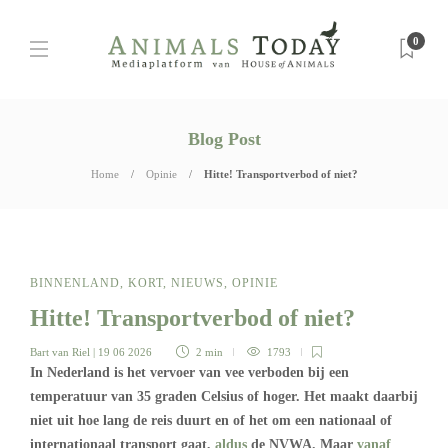
0
Blog Post
Home
Opinie
Hitte! Transportverbod of niet?
BINNENLAND
,
KORT
,
NIEUWS
,
OPINIE
Hitte! Transportverbod of niet?
Bart van Riel
| 19 06 2026
2 min
1793
In Nederland is het vervoer van vee verboden bij een
temperatuur van 35 graden Celsius of hoger. Het maakt daarbij
niet uit hoe lang de reis duurt en of het om een nationaal of
internationaal transport gaat,
aldus
de NVWA. Maar
vanaf