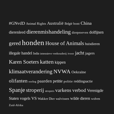
China
#GNvdD
Australië
Animal Rights
België
bont
dierenmishandeling
dierenleed
dolfijnen
dierproeven
honden
gered
House of Animals
huisdieren
jacht
illegale handel
jagers
India
ivoor
intensieve veehouderij
katten
Karen Soeters
kippen
klimaatverandering
NVWA
Oekraïne
olifanten
paarden
petitie
reddingsactie
politie
oorlog
Spanje
stroperij
varkens
verbod
Verenigde
stropers
VS
wilde dieren
Staten
vogels
Wakker Dier
walvissen
wolven
Zuid-Afrika