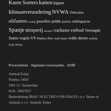
katten
Karen Soeters
kippen
klimaatverandering
NVWA
Oekraïne
olifanten
paarden
petitie
reddingsactie
politie
oorlog
Spanje
stroperij
varkens
verbod
Verenigde
stropers
VS
wilde dieren
Staten
vogels
Wakker Dier
walvissen
wolven
Zuid-Afrika
Privacybeleid
-
Algemene voorwaarden
-
ANBI
AnimalsToday
Postbus 14647
1001 LC Amsterdam
KvK: 54827817
Bankrekening IBAN: NL65 TRIO 0198 0364 93 t.n.v. House of
Animals o.v.v. Animals Today