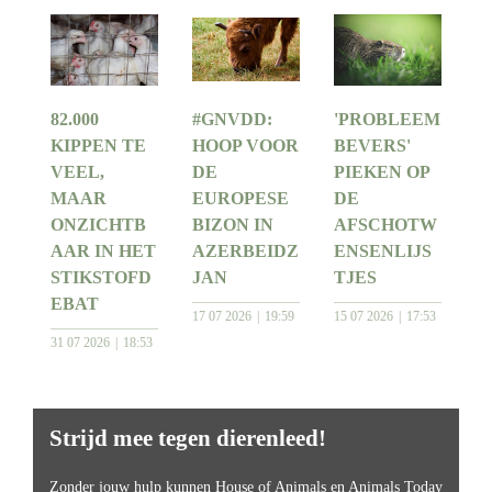
82.000
#GNVDD:
'PROBLEEM
KIPPEN TE
HOOP VOOR
BEVERS'
VEEL,
DE
PIEKEN OP
MAAR
EUROPESE
DE
ONZICHTB
BIZON IN
AFSCHOTW
AAR IN HET
AZERBEIDZ
ENSENLIJS
STIKSTOFD
JAN
TJES
EBAT
17 07 2026
19:59
15 07 2026
17:53
31 07 2026
18:53
Strijd mee tegen dierenleed!
Zonder jouw hulp kunnen House of Animals en Animals Today