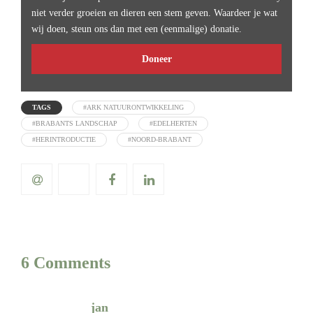
niet verder groeien en dieren een stem geven. Waardeer je wat
wij doen, steun ons dan met een (eenmalige) donatie.
Doneer
TAGS
#ARK NATUURONTWIKKELING
#BRABANTS LANDSCHAP
#EDELHERTEN
#HERINTRODUCTIE
#NOORD-BRABANT
6 Comments
jan