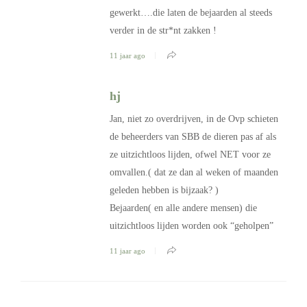
gewerkt….die laten de bejaarden al steeds
verder in de str*nt zakken !
11 jaar ago
hj
Jan, niet zo overdrijven, in de Ovp schieten
de beheerders van SBB de dieren pas af als
ze uitzichtloos lijden, ofwel NET voor ze
omvallen.( dat ze dan al weken of maanden
geleden hebben is bijzaak? )
Bejaarden( en alle andere mensen) die
uitzichtloos lijden worden ook “geholpen”
11 jaar ago