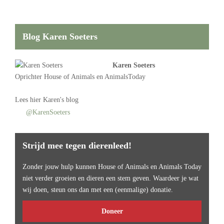
Blog Karen Soeters
Karen Soeters
Oprichter
House of Animals
en AnimalsToday
Lees
hier Karen's blog
@KarenSoeters
Strijd mee tegen dierenleed!
Zonder jouw hulp kunnen House of Animals en Animals Today
niet verder groeien en dieren een stem geven. Waardeer je wat
wij doen, steun ons dan met een (eenmalige) donatie.
Doneer