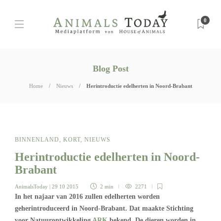
0
Blog Post
Home
Nieuws
Herintroductie edelherten in Noord-Brabant
BINNENLAND
,
KORT
,
NIEUWS
Herintroductie edelherten in Noord-
Brabant
AnimalsToday
| 29 10 2015
2 min
2271
In het najaar van 2016 zullen edelherten worden
geherintroduceerd in Noord-Brabant. Dat maakte Stichting
voor Natuurontwikkeling
ARK
bekend. De dieren worden in