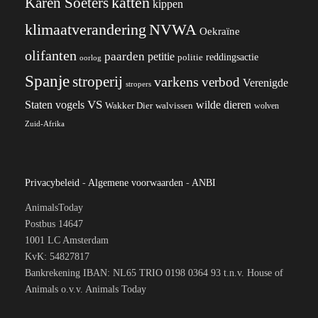
katten
Karen Soeters
kippen
klimaatverandering
NVWA
Oekraïne
olifanten
paarden
petitie
reddingsactie
politie
oorlog
Spanje
stroperij
varkens
verbod
Verenigde
stropers
VS
Staten
vogels
wilde dieren
Wakker Dier
walvissen
wolven
Zuid-Afrika
Privacybeleid
-
Algemene voorwaarden
-
ANBI
AnimalsToday
Postbus 14647
1001 LC Amsterdam
KvK: 54827817
Bankrekening IBAN: NL65 TRIO 0198 0364 93 t.n.v. House of
Animals o.v.v. Animals Today