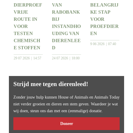
DIERPROEF
VAN
BELANGRIJ
VRIJE
RABOBANK
KE STAP
ROUTE IN
BIJ
VOOR
VOOR
INSTANDHO
PROEFDIER
TESTEN
UDING VAN
EN
CHEMISCH
DIERENLEE
9 06 2026
07:40
E STOFFEN
D
29 07 2026
14:57
24 07 2026
18:00
Strijd mee tegen dierenleed!
Zonder jouw hulp kunnen House of Animals en Animals Today
niet verder groeien en dieren een stem geven. Waardeer je wat
wij doen, steun ons dan met een (eenmalige) donatie.
Doneer