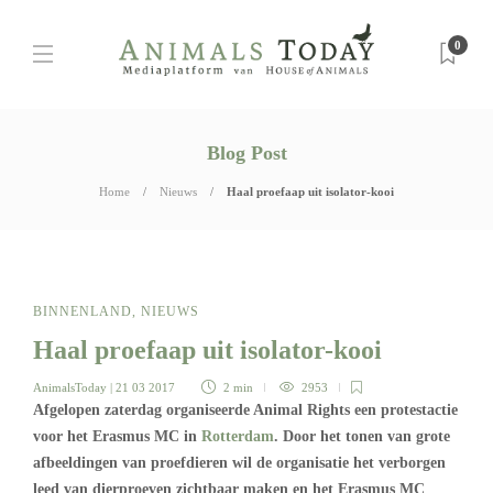
0
Blog Post
Home
Nieuws
Haal proefaap uit isolator-kooi
BINNENLAND
,
NIEUWS
Haal proefaap uit isolator-kooi
AnimalsToday
| 21 03 2017
2 min
2953
Afgelopen zaterdag organiseerde Animal Rights een protestactie
voor het Erasmus MC in
Rotterdam
. Door het tonen van grote
afbeeldingen van proefdieren wil de organisatie het verborgen
leed van dierproeven zichtbaar maken en het Erasmus MC