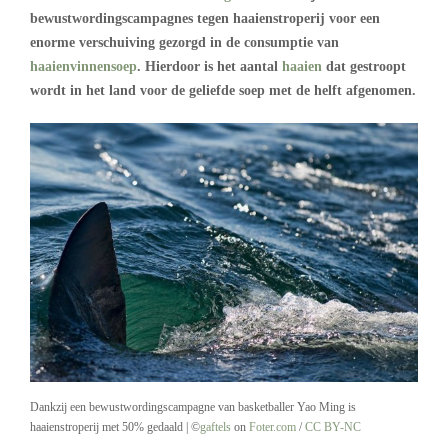
bewustwordingscampagnes tegen haaienstroperij voor een
enorme verschuiving gezorgd in de consumptie van
haaienvinnensoep
. Hierdoor is het aantal
haaien
dat gestroopt
wordt in het land voor de geliefde soep met de helft afgenomen.
Dankzij een bewustwordingscampagne van basketballer Yao Ming is
haaienstroperij met 50% gedaald | ©
gaftels
on
Foter.com
/
CC BY-NC