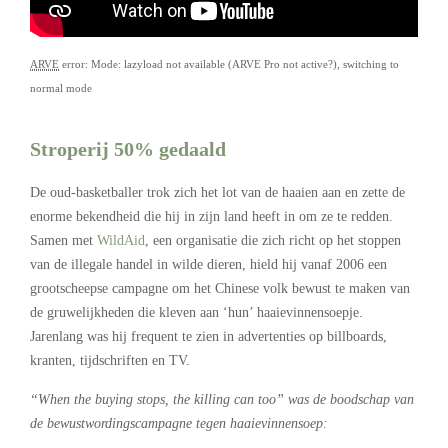
ARVE
error: Mode: lazyload not available (ARVE Pro not active?), switching to
normal mode
Stroperij 50% gedaald
De oud-basketballer trok zich het lot van de haaien aan en zette de
enorme bekendheid die hij in zijn land heeft in om ze te redden.
Samen met
WildAid
, een organisatie die zich richt op het stoppen
van de illegale handel in wilde dieren, hield hij vanaf 2006 een
grootscheepse campagne om het Chinese volk bewust te maken van
de gruwelijkheden die kleven aan ‘hun’ haaievinnensoepje.
Jarenlang was hij frequent te zien in advertenties op billboards,
kranten, tijdschriften en TV.
“When the buying stops, the killing can too” was de boodschap van
de bewustwordingscampagne tegen haaievinnensoep: