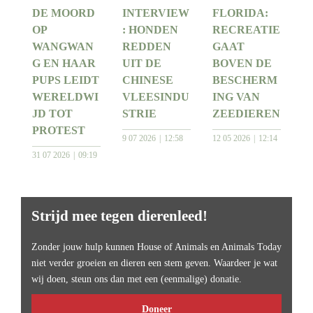
DE MOORD
INTERVIEW
FLORIDA:
OP
: HONDEN
RECREATIE
WANGWAN
REDDEN
GAAT
G EN HAAR
UIT DE
BOVEN DE
PUPS LEIDT
CHINESE
BESCHERM
WERELDWI
VLEESINDU
ING VAN
JD TOT
STRIE
ZEEDIEREN
PROTEST
9 07 2026
12:58
12 05 2026
12:14
31 07 2026
09:19
Strijd mee tegen dierenleed!
Zonder jouw hulp kunnen House of Animals en Animals Today
niet verder groeien en dieren een stem geven. Waardeer je wat
wij doen, steun ons dan met een (eenmalige) donatie.
Doneer