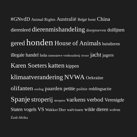
China
#GNvdD
Australië
Animal Rights
België
bont
dierenmishandeling
dierenleed
dolfijnen
dierproeven
honden
gered
House of Animals
huisdieren
jacht
illegale handel
jagers
India
ivoor
intensieve veehouderij
katten
Karen Soeters
kippen
klimaatverandering
NVWA
Oekraïne
olifanten
paarden
petitie
reddingsactie
politie
oorlog
Spanje
stroperij
varkens
verbod
Verenigde
stropers
VS
wilde dieren
Staten
vogels
Wakker Dier
walvissen
wolven
Zuid-Afrika