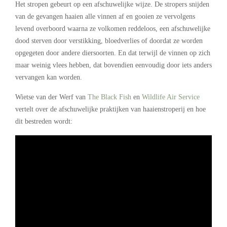
Het stropen gebeurt op een afschuwelijke wijze. De stropers snijden
van de gevangen haaien alle vinnen af en gooien ze vervolgens
levend overboord waarna ze volkomen reddeloos, een afschuwelijke
dood sterven door verstikking, bloedverlies of doordat ze worden
opgegeten door andere diersoorten. En dat terwijl de vinnen op zich
maar weinig vlees hebben, dat bovendien eenvoudig door iets anders
vervangen kan worden.
Wietse van der Werf van
The Black Fish
en
Wildlife Air Service
vertelt over de afschuwelijke praktijken van haaienstroperij en hoe
dit bestreden wordt: