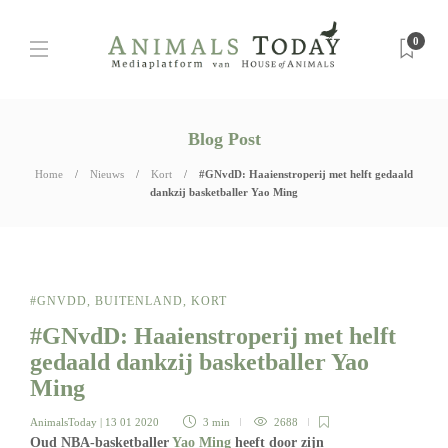
0
Blog Post
Home
Nieuws
Kort
#GNvdD: Haaienstroperij met helft gedaald
dankzij basketballer Yao Ming
#GNVDD
,
BUITENLAND
,
KORT
#GNvdD: Haaienstroperij met helft
gedaald dankzij basketballer Yao
Ming
AnimalsToday
| 13 01 2020
3 min
2688
Oud NBA-basketballer
Yao Ming
heeft door zijn