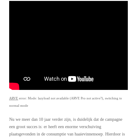
ARVE
error: Mode: lazyload not available (ARVE Pro not active?), switching to
normal mode
Nu we meer dan 10 jaar verder zijn, is duidelijk dat de campagne
een groot succes is: er heeft een enorme verschuiving
plaatsgevonden in de consumptie van haaievinnensoep. Hierdoor is