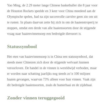
Yao Ming, de 2.29 meter lange Chinese basketballer die 8 jaar voor
de Houston Rockets speelde en 3 keer voor China meedeed aan de
Olympische spelen, had na zijn succesvolle carrière geen zin om uit
te rusten. In plaats daarvan zette hij zich in om de haaienstroperij te
stoppen, omdat een derde van alle haaiensoorten door de stijgende
vraag naar haaienvinnensoep een bedreigde diersoort is.
Statussymbool
Het eten van haaievinnensoep is in China een statussymbool, dat
steeds meer Chinezen zich door de stijgende welvaart kunnen
veroorloven. De handel in de vinnen is wereldwijd verboden, maar
er worden naar schatting jaarlijks nog steeds zo’n 100 miljoen
haaien gevangen, waarvan 73% alleen voor hun vinnen. Vaak zijn
dit bedreigde haaiensoorten, zoals de hamerhaai en de zijdehaai.
Zonder vinnen teruggegooid