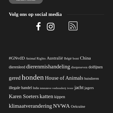
Volg ons op social media
China
#GNvdD
Australië
Animal Rights
België
bont
dierenmishandeling
dierenleed
dolfijnen
dierproeven
honden
gered
House of Animals
huisdieren
jacht
illegale handel
jagers
India
ivoor
intensieve veehouderij
katten
Karen Soeters
kippen
klimaatverandering
NVWA
Oekraïne