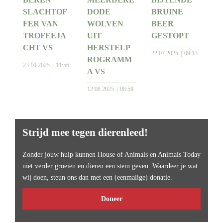
SLACHTOF
DODE
BRUINE
FER VAN
WOLVEN
BEER
TROFEEJA
UIT
GESTOPT
CHT VS
HERSTELP
22 07 2025
09:13
ROGRAMM
23 10 2025
11:56
A VS
12 08 2025
08:59
Strijd mee tegen dierenleed!
Zonder jouw hulp kunnen House of Animals en Animals Today
niet verder groeien en dieren een stem geven. Waardeer je wat
wij doen, steun ons dan met een (eenmalige) donatie.
Doneer