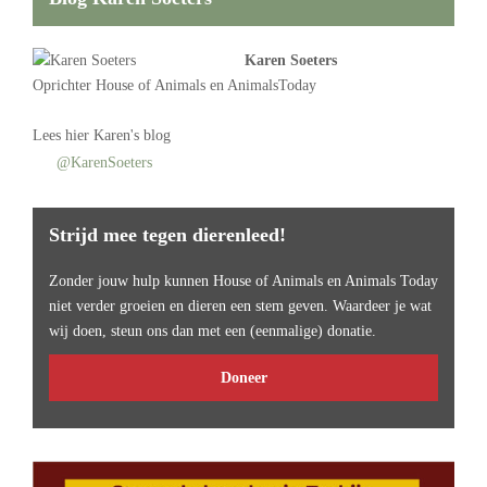
Karen Soeters
Oprichter
House of Animals
en AnimalsToday
Lees
hier Karen's blog
@KarenSoeters
Strijd mee tegen dierenleed!
Zonder jouw hulp kunnen House of Animals en Animals Today
niet verder groeien en dieren een stem geven. Waardeer je wat
wij doen, steun ons dan met een (eenmalige) donatie.
Doneer