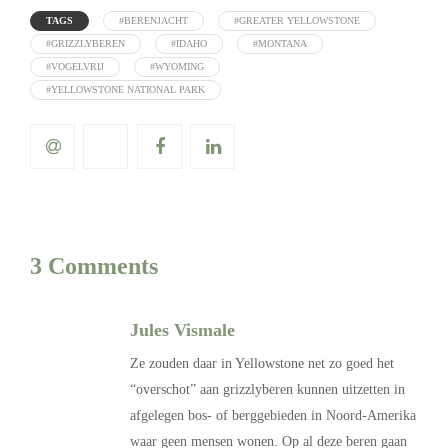
TAGS
#BERENJACHT
#GREATER YELLOWSTONE
#GRIZZLYBEREN
#IDAHO
#MONTANA
#VOGELVRIJ
#WYOMING
#YELLOWSTONE NATIONAL PARK
3 Comments
Jules Vismale
Ze zouden daar in Yellowstone net zo goed het
“overschot” aan grizzlyberen kunnen uitzetten in
afgelegen bos- of berggebieden in Noord-Amerika
waar geen mensen wonen. Op al deze beren gaan