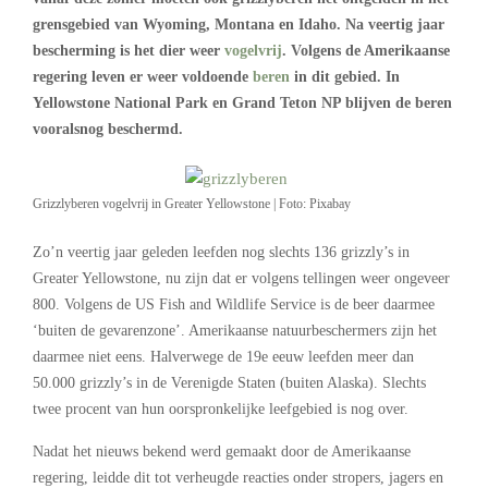
grensgebied van Wyoming, Montana en Idaho. Na veertig jaar
bescherming is het dier weer
vogelvrij
. Volgens de Amerikaanse
regering leven er weer voldoende
beren
in dit gebied. In
Yellowstone National Park en Grand Teton NP blijven de beren
vooralsnog beschermd.
Grizzlyberen vogelvrij in Greater Yellowstone | Foto: Pixabay
Zo’n veertig jaar geleden leefden nog slechts 136 grizzly’s in
Greater Yellowstone, nu zijn dat er volgens tellingen weer ongeveer
800. Volgens de US Fish and Wildlife Service is de beer daarmee
‘buiten de gevarenzone’. Amerikaanse natuurbeschermers zijn het
daarmee niet eens. Halverwege de 19e eeuw leefden meer dan
50.000 grizzly’s in de Verenigde Staten (buiten Alaska). Slechts
twee procent van hun oorspronkelijke leefgebied is nog over.
Nadat het nieuws bekend werd gemaakt door de Amerikaanse
regering, leidde dit tot verheugde reacties onder stropers, jagers en