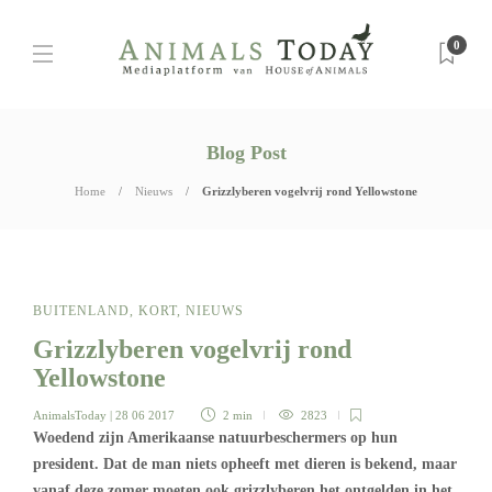
0
Blog Post
Home
Nieuws
Grizzlyberen vogelvrij rond Yellowstone
BUITENLAND
,
KORT
,
NIEUWS
Grizzlyberen vogelvrij rond
Yellowstone
AnimalsToday
| 28 06 2017
2 min
2823
Woedend zijn Amerikaanse natuurbeschermers op hun
president. Dat de man niets opheeft met dieren is bekend, maar
vanaf deze zomer moeten ook grizzlyberen het ontgelden in het