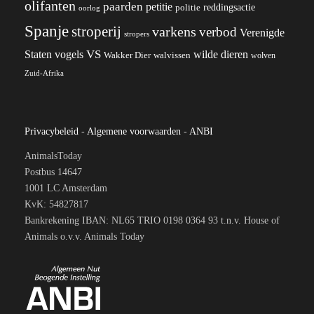
olifanten
paarden
petitie
reddingsactie
politie
oorlog
Spanje
stroperij
varkens
verbod
Verenigde
stropers
VS
wilde dieren
Staten
vogels
Wakker Dier
walvissen
wolven
Zuid-Afrika
Privacybeleid
-
Algemene voorwaarden
-
ANBI
AnimalsToday
Postbus 14647
1001 LC Amsterdam
KvK: 54827817
Bankrekening IBAN: NL65 TRIO 0198 0364 93 t.n.v. House of
Animals o.v.v. Animals Today