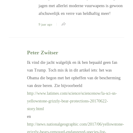
jagen met allerlei moderne vuurwapens is gewoon
afschuwelijk en verre van heldhaftig meer!
9 jaar ago
Peter Zwitser
Ik vind die jacht walgelijk en ik ben bepaald geen fan
van Trump. Toch mis ik in dit artikel iets: het was
Obama die begon met het opheffen van de bescherming
van deze beren. Zie bijvoorbeeld
http://www.latimes.com/science/sciencenow/la-sci-sn-
yellowstone-grizzly-bear-protections-20170622-
story.html
en
http://news.nationalgeographic.com/2017/06/yellowstone-
grizzly-bears-removed-endangered-species-list-