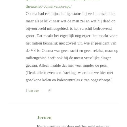
threatened-conservation-spd/
Obama had een bijna heilige status bij veel mensen hier,
maar als je kijkt naar wat de man zei en wat hij deed op
bijvoorbeeld milieugebied, is het verschil bedroevend
groot. Dat maakt het eigenlijk nog erger: het maakt voor
het milieu kennelijk niet zoveel uit, wie er president van
de VS is. Obama was geen racist en geen seksist, maar op
milieugebied heeft ook hij de meest vreselijke dingen
gedaan. Alleen haalde dat hier veel minder de pers.
(Denk alleen even aan fracking, waardoor we hier met
goedkope kolen en kolencentrales zitten opgescheept.)
9 jaar ago
Jeroen
Het is wachten tot deze gek het veld ruimt en