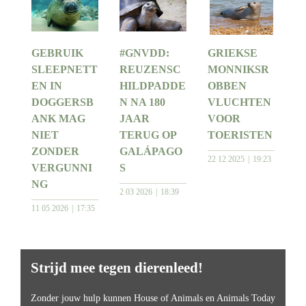
GEBRUIK
#GNVDD:
GRIEKSE
SLEEPNETT
REUZENSC
MONNIKSR
EN IN
HILDPADDE
OBBEN
DOGGERSB
N NA 180
VLUCHTEN
ANK MAG
JAAR
VOOR
NIET
TERUG OP
TOERISTEN
ZONDER
GALÁPAGO
22 12 2025
19:23
VERGUNNI
S
NG
2 03 2026
18:39
11 05 2026
17:35
Strijd mee tegen dierenleed!
Zonder jouw hulp kunnen House of Animals en Animals Today