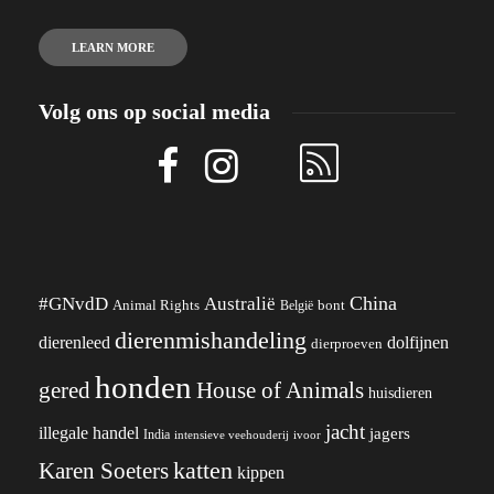
LEARN MORE
Volg ons op social media
China
#GNvdD
Australië
Animal Rights
België
bont
dierenmishandeling
dierenleed
dolfijnen
dierproeven
honden
gered
House of Animals
huisdieren
jacht
illegale handel
jagers
India
ivoor
intensieve veehouderij
katten
Karen Soeters
kippen