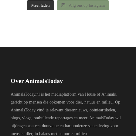
Meer laden
Volg ons op Instagram
Over AnimalsToday
AnimalsToday.nl is het mediaplatform van House of Animals,
gericht op mensen die opkomen voor dier, natuur en milieu. Op
AnimalsToday vind je relevant dierennieuws, opinieartikelen,
blogs, vlogs, onthullende reportages en meer. AnimalsToday wil
bijdragen aan een duurzame en harmonieuze samenleving voor
mens en dier, in balans met natuur en milieu.