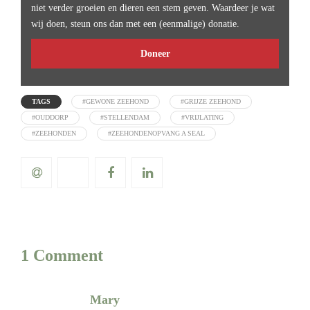
niet verder groeien en dieren een stem geven. Waardeer je wat
wij doen, steun ons dan met een (eenmalige) donatie.
Doneer
TAGS
#GEWONE ZEEHOND
#GRIJZE ZEEHOND
#OUDDORP
#STELLENDAM
#VRIJLATING
#ZEEHONDEN
#ZEEHONDENOPVANG A SEAL
1 Comment
Mary