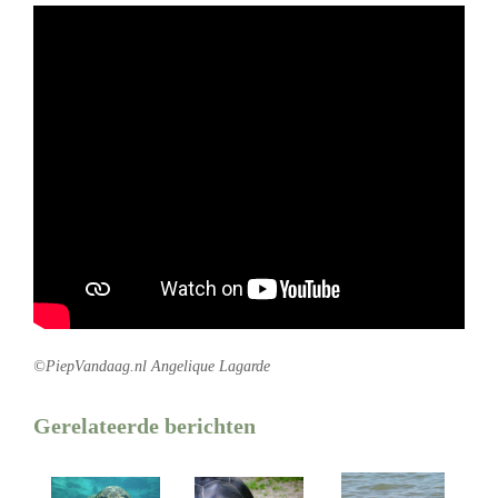
©PiepVandaag.nl Angelique Lagarde
Gerelateerde berichten