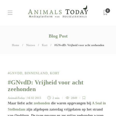
0
Blog Post
Home
Nieuws
Kort
#GNvdD: Vrijheid voor acht zeehonden
#GNVDD
,
BINNENLAND
,
KORT
#GNvdD: Vrijheid voor acht
zeehonden
AnimalsToday
| 16 02 2015
2 min
2849
Maar liefst acht
zeehonden
die waren opgevangen bij
A Seal in
Stellendam
zijn afgelopen zaterdag vrijgelaten op het strand
van Ouddorp. De twee gewone en zes grijze zeehonden waren