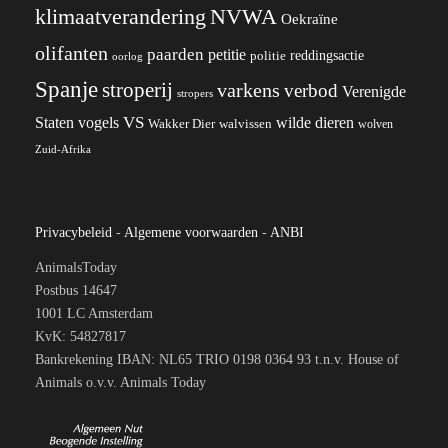
klimaatverandering
NVWA
Oekraïne
olifanten
paarden
petitie
reddingsactie
politie
oorlog
Spanje
stroperij
varkens
verbod
Verenigde
stropers
VS
wilde dieren
Staten
vogels
Wakker Dier
walvissen
wolven
Zuid-Afrika
Privacybeleid
-
Algemene voorwaarden
-
ANBI
AnimalsToday
Postbus 14647
1001 LC Amsterdam
KvK: 54827817
Bankrekening IBAN: NL65 TRIO 0198 0364 93 t.n.v. House of
Animals o.v.v. Animals Today