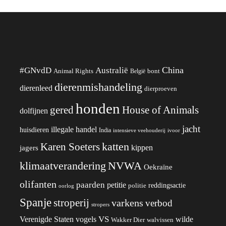
China
#GNvdD
Australië
Animal Rights
België
bont
dierenmishandeling
dierenleed
dierproeven
honden
gered
House of Animals
dolfijnen
jacht
illegale handel
huisdieren
India
ivoor
intensieve veehouderij
katten
Karen Soeters
kippen
jagers
klimaatverandering
NVWA
Oekraïne
olifanten
paarden
petitie
reddingsactie
politie
oorlog
Spanje
stroperij
varkens
verbod
stropers
VS
wilde
Verenigde Staten
vogels
Wakker Dier
walvissen