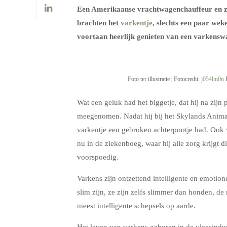
Een Amerikaanse vrachtwagenchauffeur en z
brachten het
varkentje
, slechts een paar we
voortaan heerlijk genieten van een varkensw
Foto ter illustratie | Fotocredit:
j054lm0n
F
Wat een geluk had het biggetje, dat hij na zijn
meegenomen. Nadat hij bij het Skylands Anima
varkentje een gebroken achterpootje had. Ook w
nu in de ziekenboeg, waar hij alle zorg krijgt d
voorspoedig.
Varkens zijn ontzettend intelligente en emotio
slim zijn, ze zijn zelfs slimmer dan honden, de
meest intelligente schepsels op aarde.
Het leven van varkens geboren in de vleesindustr