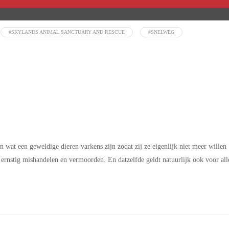
#SKYLANDS ANIMAL SANCTUARY AND RESCUE
#SNELWEG
 wat een geweldige dieren varkens zijn zodat zij ze eigenlijk niet meer willen
 ernstig mishandelen en vermoorden. En datzelfde geldt natuurlijk ook voor all