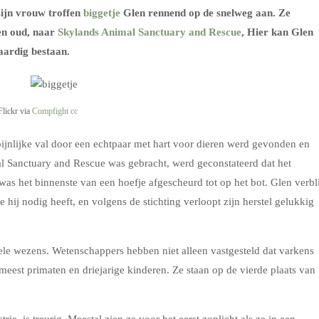
ijn vrouw troffen
biggetje
Glen rennend op de snelweg aan. Ze
ken oud, naar
Skylands Animal Sanctuary and Rescue
, Hier kan Glen
aardig bestaan.
lickr via
Compfight
cc
 pijnlijke val door een echtpaar met hart voor dieren werd gevonden en
l Sanctuary and Rescue was gebracht, werd geconstateerd dat het
as het binnenste van een hoefje afgescheurd tot op het bot. Glen verbli
ie hij nodig heeft, en volgens de stichting verloopt zijn herstel gelukkig
nele wezens. Wetenschappers hebben niet alleen vastgesteld dat varkens
 meest primaten en driejarige kinderen. Ze staan op de vierde plaats van
ie, is treurig. Meestal zien ze voor het eerst zonlicht als ze in een