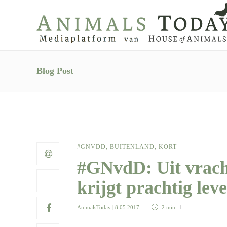
Blog Post
#GNVDD
,
BUITENLAND
,
KORT
#GNvdD: Uit vrach
krijgt prachtig lev
AnimalsToday
| 8 05 2017
2 min