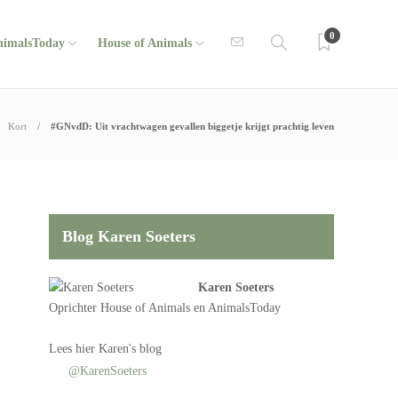
0
nimalsToday
House of Animals
Kort
#GNvdD: Uit vrachtwagen gevallen biggetje krijgt prachtig leven
Blog Karen Soeters
Karen Soeters
Oprichter
House of Animals
en AnimalsToday
Lees
hier Karen's blog
@KarenSoeters