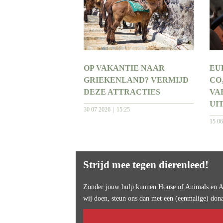
OP VAKANTIE NAAR
EU
GRIEKENLAND? VERMIJD
CO
DEZE ATTRACTIES
VA
UI
30 07 2026
15:25
15 0
Strijd mee tegen dierenleed!
Zonder jouw hulp kunnen House of Animals en An
wij doen, steun ons dan met een (eenmalige) dona