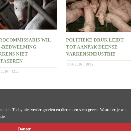
ROCOMMISSARIS WIL
POLITIEKE DRUK LEIDT
₂-BEDWELMING
TOT AANPAK DEENSE
RKENS NIET
VARKENSINDUSTRIE
TFASEREN
11 06 2026
19:12
6 2026
12:23
imals Today niet verder groeien en dieren een stem geven. Waardeer je wat
tie.
Doneer