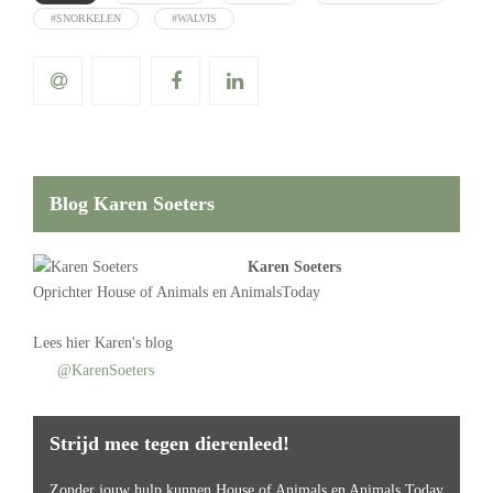
#SNORKELEN
#WALVIS
Blog Karen Soeters
Karen Soeters
Oprichter
House of Animals
en AnimalsToday
Lees
hier Karen's blog
@KarenSoeters
Strijd mee tegen dierenleed!
Zonder jouw hulp kunnen House of Animals en Animals Today