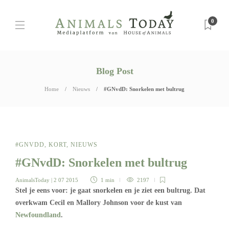
0
Blog Post
Home
Nieuws
#GNvdD: Snorkelen met bultrug
#GNVDD
,
KORT
,
NIEUWS
#GNvdD: Snorkelen met bultrug
AnimalsToday
| 2 07 2015
1 min
2197
Stel je eens voor: je gaat snorkelen en je ziet een bultrug. Dat
overkwam Cecil en Mallory Johnson voor de kust van
Newfoundland
.