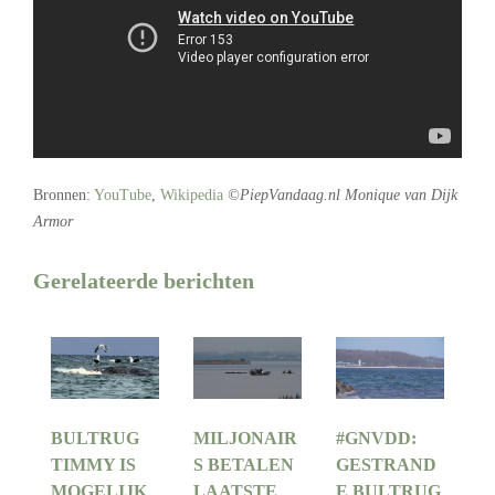
Bronnen:
YouTube
,
Wikipedia
©PiepVandaag.nl Monique van Dijk
Armor
Gerelateerde berichten
BULTRUG
MILJONAIR
#GNVDD:
TIMMY IS
S BETALEN
GESTRAND
MOGELIJK
LAATSTE
E BULTRUG