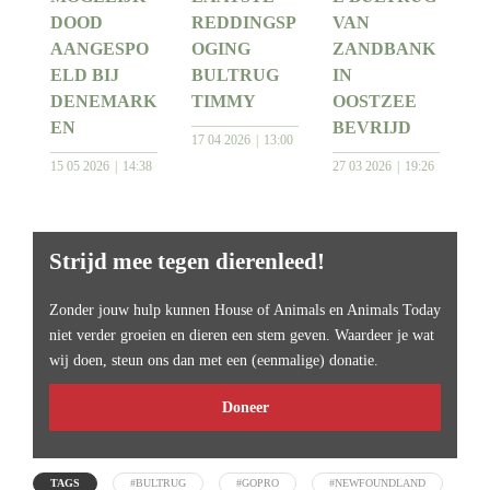
DOOD
REDDINGSP
VAN
AANGESPO
OGING
ZANDBANK
ELD BIJ
BULTRUG
IN
DENEMARK
TIMMY
OOSTZEE
EN
BEVRIJD
17 04 2026
13:00
15 05 2026
14:38
27 03 2026
19:26
Strijd mee tegen dierenleed!
Zonder jouw hulp kunnen House of Animals en Animals Today
niet verder groeien en dieren een stem geven. Waardeer je wat
wij doen, steun ons dan met een (eenmalige) donatie.
Doneer
TAGS
#BULTRUG
#GOPRO
#NEWFOUNDLAND