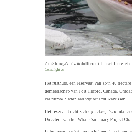
Zo’n 8 beloega’s, of witte dolfijnen, uit dolfinaria kunnen ei
Compfight
cc
Het rusthuis, een reservaat van zo’n 40 hectare
gemeenschap van Port Hilford, Canada. Omdat he
zal ruimte bieden aan vijf tot acht walvissen.
Het reservaat richt zich op beloega’s, omdat e
Directeur van het Whale Sanctuary Project Charl
In het reservaat krijgen de beloega’s na jaren