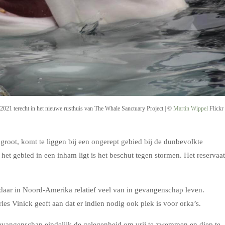
nd 2021 terecht in het nieuwe rusthuis van The Whale Sanctuary Project | ©
Martin Wippel
Flickr 
 groot, komt te liggen bij een ongerept gebied bij de dunbevolkte
t gebied in een inham ligt is het beschut tegen stormen. Het reservaat
r daar in Noord-Amerika relatief veel van in gevangenschap leven.
es Vinick geeft aan dat er indien nodig ook plek is voor orka’s.
 gevangenschap eindelijk de gelegenheid om vrij te zwemmen en diep te