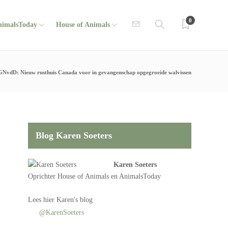
0
nimalsToday
House of Animals
GNvdD: Nieuw rusthuis Canada voor in gevangenschap opgegroeide walvissen
Blog Karen Soeters
Karen Soeters
Oprichter
House of Animals
en AnimalsToday
Lees
hier Karen's blog
@KarenSoeters