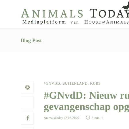
Blog Post
#GNVDD
,
BUITENLAND
,
KORT
#GNvdD: Nieuw rus
gevangenschap opg
AnimalsToday
| 2 03 2020
3 min