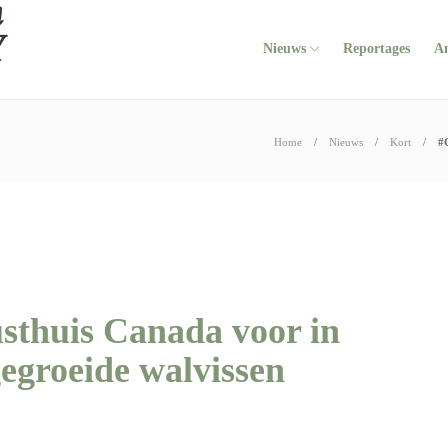
Nieuws
Reportages
A
Home
Nieuws
Kort
#
thuis Canada voor in
egroeide walvissen