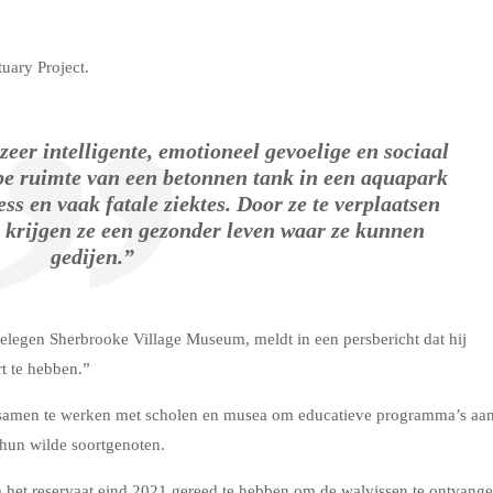
uary Project.
zeer intelligente, emotioneel gevoelige en sociaal
pe ruimte van een betonnen tank in een aquapark
ess en vaak fatale ziektes. Door ze te verplaatsen
krijgen ze een gezonder leven waar ze kunnen
gedijen.”
elegen Sherbrooke Village Museum, meldt in een persbericht dat hij
t te hebben.”
is samen te werken met scholen en musea om educatieve programma’s aa
 hun wilde soortgenoten.
m het reservaat eind 2021 gereed te hebben om de walvissen te ontvange