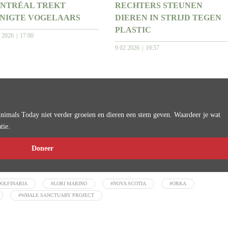
NTRÉAL TREKT
RECHTERS STEUNEN
NIGTE VOGELAARS
DIEREN IN STRIJD TEGEN
PLASTIC
2 2026
17:00
9 02 2026
19:57
imals Today niet verder groeien en dieren een stem geven. Waardeer je wat
tie.
Doneer
DOLFINARIA
#LORI MARINO
#NOVA SCOTIA
#ORKA
#WHALE SANCTUARY PROJECT