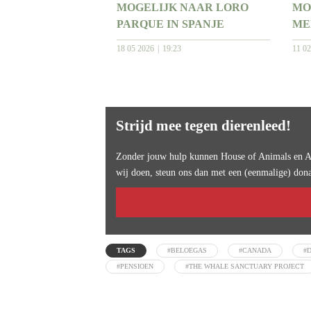
MOGELIJK NAAR LORO
MO
PARQUE IN SPANJE
ME
18 05 2026
19:23
11 0
Strijd mee tegen dierenleed!
Zonder jouw hulp kunnen House of Animals en An
wij doen, steun ons dan met een (eenmalige) dona
TAGS
#BELOEGAS
#CANADA
#
#PENSIOEN
#THE WHALE SANCTUARY PROJECT