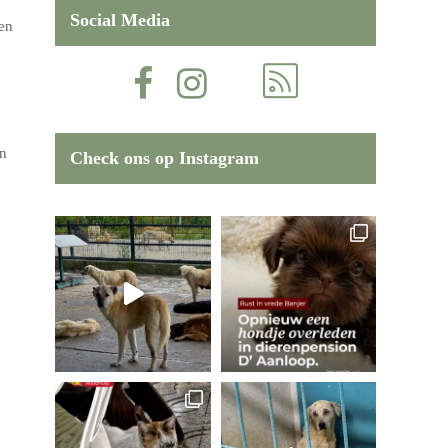
Social Media
en
en
Check ons op Instagram