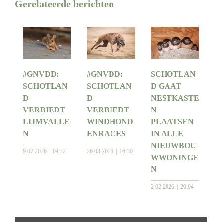
Gerelateerde berichten
#GNVDD:
#GNVDD:
SCHOTLAN
SCHOTLAN
SCHOTLAN
D GAAT
D
D
NESTKASTE
VERBIEDT
VERBIEDT
N
LIJMVALLE
WINDHOND
PLAATSEN
N
ENRACES
IN ALLE
NIEUWBOU
9 07 2026
09:32
26 03 2026
16:30
WWONINGE
N
2 02 2026
20:04