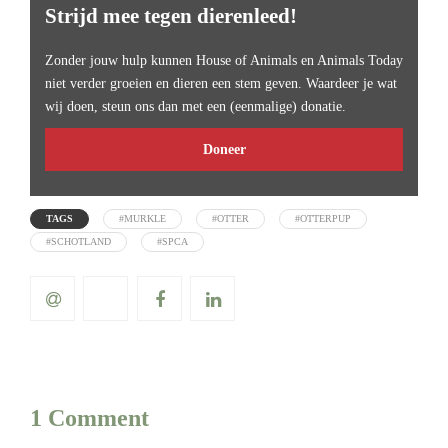
Strijd mee tegen dierenleed!
Zonder jouw hulp kunnen House of Animals en Animals Today
niet verder groeien en dieren een stem geven. Waardeer je wat
wij doen, steun ons dan met een (eenmalige) donatie.
Doneer
TAGS
#MURKLE
#OTTER
#OTTERPUP
#SCHOTLAND
#SPCA
1 Comment