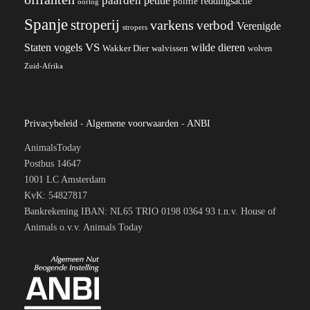
paarden
petitie
reddingsactie
politie
oorlog
Spanje
stroperij
varkens
verbod
Verenigde
stropers
VS
wilde dieren
Staten
vogels
Wakker Dier
walvissen
wolven
Zuid-Afrika
Privacybeleid
-
Algemene voorwaarden
-
ANBI
AnimalsToday
Postbus 14647
1001 LC Amsterdam
KvK: 54827817
Bankrekening IBAN: NL65 TRIO 0198 0364 93 t.n.v. House of
Animals o.v.v. Animals Today