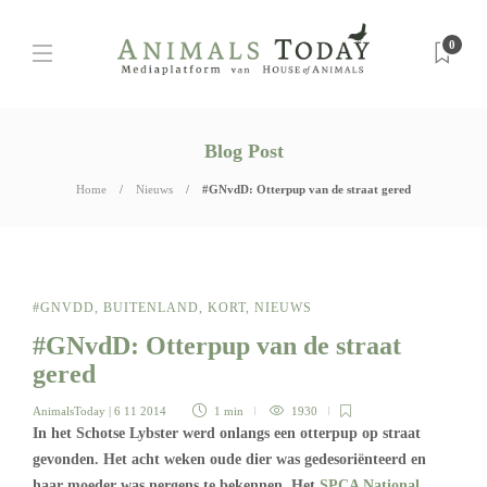
0
Blog Post
Home
Nieuws
#GNvdD: Otterpup van de straat gered
#GNVDD
,
BUITENLAND
,
KORT
,
NIEUWS
#GNvdD: Otterpup van de straat
gered
AnimalsToday
| 6 11 2014
1 min
1930
In het Schotse Lybster werd onlangs een otterpup op straat
gevonden. Het acht weken oude dier was gedesoriënteerd en
haar moeder was nergens te bekennen. Het
SPCA National