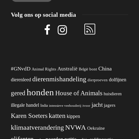
Volg ons op social media
China
#GNvdD
Australië
Animal Rights
België
bont
dierenmishandeling
dierenleed
dolfijnen
dierproeven
honden
gered
House of Animals
huisdieren
jacht
illegale handel
jagers
India
ivoor
intensieve veehouderij
katten
Karen Soeters
kippen
klimaatverandering
NVWA
Oekraïne
olifanten