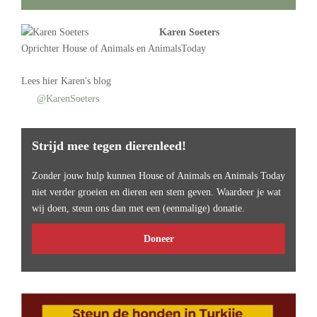
Karen Soeters
Oprichter
House of Animals
en AnimalsToday
Lees
hier Karen's blog
@KarenSoeters
Strijd mee tegen dierenleed!
Zonder jouw hulp kunnen House of Animals en Animals Today
niet verder groeien en dieren een stem geven. Waardeer je wat
wij doen, steun ons dan met een (eenmalige) donatie.
Doneer