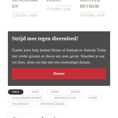
EN
BEVRIJD
17 04 2026
13:00
15 05 2026
14:38
27 03 2026
19:26
Strijd mee tegen dierenleed!
Zonder jouw hulp kunnen House of Animals en Animals Today
niet verder groeien en dieren een stem geven. Waardeer je wat
wij doen, steun ons dan met een (eenmalige) donatie.
Doneer
TAGS
#DIER
#HERT
#KNRM
#LOSLOPENDE HONDEN
#REDDINGSACTIE
#SCHIP
#VLISSINGEN
#WESTERSCHELDE