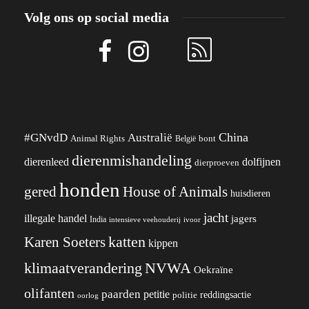
Volg ons op social media
China
#GNvdD
Australië
Animal Rights
België
bont
dierenmishandeling
dierenleed
dolfijnen
dierproeven
honden
gered
House of Animals
huisdieren
jacht
illegale handel
jagers
India
ivoor
intensieve veehouderij
katten
Karen Soeters
kippen
klimaatverandering
NVWA
Oekraïne
olifanten
paarden
petitie
reddingsactie
politie
oorlog