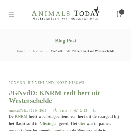
0
Blog Post
Home
Nieuws
#GNvdD: KNRM redt hert uit Westerschelde
#GNVDD
,
BINNENLAND
,
KORT
,
NIEUWS
#GNvdD: KNRM redt hert uit
Westerschelde
AnimalsToday
| 21 04 2016
1 min
2425
De
KNRM
heeft woensdagochtend een hert uit de vaargeul bij
het Badstrand in
Vlissingen
gered. Het
dier
was in paniek
geraakt door loslopende
honden
en de Westerschelde in