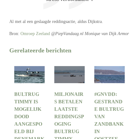
Al met al een geslaagde reddingsactie, aldus Dijkstra.
Bron:
Omroep Zeeland
@PiepVandaag.nl Monique van Dijk Armor
Gerelateerde berichten
BULTRUG
MILJONAIR
#GNVDD:
TIMMY IS
S BETALEN
GESTRAND
MOGELIJK
LAATSTE
E BULTRUG
DOOD
REDDINGSP
VAN
AANGESPO
OGING
ZANDBANK
ELD BIJ
BULTRUG
IN
DENEMARK
TIMMY
OOSTZEE