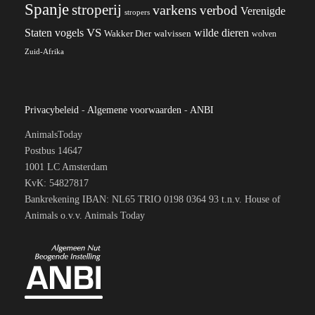
Spanje
stroperij
varkens
verbod
Verenigde
stropers
VS
Staten
vogels
wilde dieren
Wakker Dier
walvissen
wolven
Zuid-Afrika
Privacybeleid
-
Algemene voorwaarden
-
ANBI
AnimalsToday
Postbus 14647
1001 LC Amsterdam
KvK: 54827817
Bankrekening IBAN: NL65 TRIO 0198 0364 93 t.n.v. House of
Animals o.v.v. Animals Today