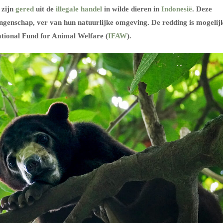
 zijn
gered
uit de
illegale handel
in wilde dieren in
Indonesië
. Deze
angenschap, ver van hun natuurlijke omgeving. De redding is mogelij
ational Fund for Animal Welfare (
IFAW
).