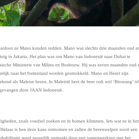
 waardoor ze Mano konden redden. Mano was slechts drie maanden oud e
tuig in Jakarta. Het plan was om Mano van Indonesië naar Dubai te
sische Ministerie van Milieu en Bosbouw. Hij was zeven maanden oud 
ijnlijk naar het buitenland worden gesmokkeld. Mano en Henri zijn
ekend als Maleise beren. In Maleisië heet de beer ook wel ‘Biroeang’ of
opgevangen door JAAN Indonesië.
digheden, zoals voedsel zoeken en in bomen klimmen. Iets wat ze in het
Helaas is hen deze kans ontnomen en zullen de berenwelpen nooit een
rehabilitatie werd mogelijk gemaakt door een samenwerking met het