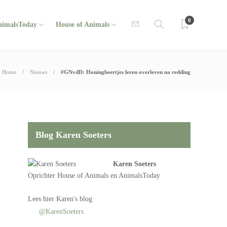
0
nimalsToday
House of Animals
Home
Nieuws
#GNvdD: Honingbeertjes leren overleven na redding
Blog Karen Soeters
Karen Soeters
Oprichter
House of Animals
en AnimalsToday
Lees
hier Karen's blog
@KarenSoeters