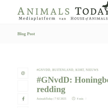
Blog Post
#GNVDD
,
BUITENLAND
,
KORT
,
NIEUWS
#GNvdD: Honingbee
redding
AnimalsToday
| 7 02 2025
4 min