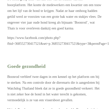
boorplatform. Het kostte de medewerkers een kwartier om een touw
om het lijf van de hond te krijgen. Nadat ze haar omhoog hadden
getild werd ze voorzien van een grote bak water en stukjes vlees. De
ongeveer vier jaar oude hond kreeg als bijnaam ‘Boonrod’, wat
Thais is voor overleven dankzij een goed karma.
https://www.facebook.com/photo.php?
fbid=368552730417521&set=p.368552730417521&type=3&permPage=1
–
Goede gezondheid
Boonrod verbleef twee dagen in een kennel op het platform om bij
te sterken. Na een controle door de dierenarts die is aangesloten bij
Watchdog Thailand bleek dat ze in goede gezondheid verkeert. Het
is niet zeker hoe de hond in het water terecht is gekomen,
vermoedelijk is ze van een vissersboot gevallen.