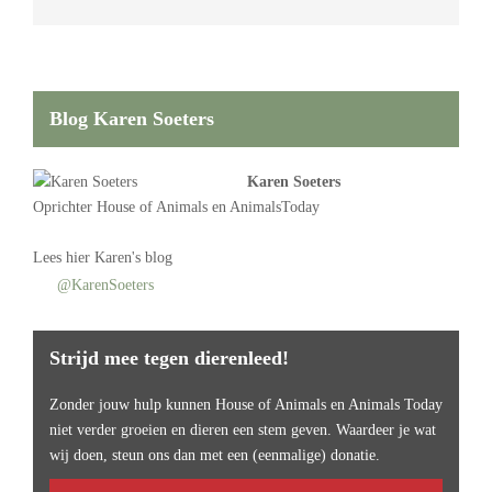
Blog Karen Soeters
Karen Soeters
Oprichter
House of Animals
en AnimalsToday
Lees
hier Karen's blog
@KarenSoeters
Strijd mee tegen dierenleed!
Zonder jouw hulp kunnen House of Animals en Animals Today
niet verder groeien en dieren een stem geven. Waardeer je wat
wij doen, steun ons dan met een (eenmalige) donatie.