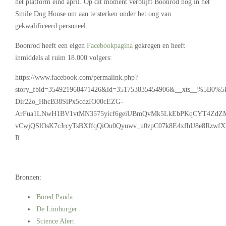
het platform eind april. Op dit moment verblijft Boonrod nog in het
Smile Dog House om aan te sterken onder het oog van
gekwalificeerd personeel.
Boonrod heeft een eigen
Facebookpagina
gekregen en heeft
inmiddels al ruim 18.000 volgers:
https://www.facebook.com/permalink.php?
story_fbid=354921968471426&id=351753835454906&__xts__%5B0
Dir22o_HhcB38SiPx5cdzIO00cEZG-
ArFua1LNwH1BV1vtMN3575yicf6geiUBmQvMk5LkEbPKqCYT4ZdZM
vCwjQSlOsK7cJrcyTsBXffqQiOu0Qyuwv_u0zpC07k8E4xfhU8e8Rzwf
R
–
Bronnen:
Bored Panda
De Limburger
Science Alert