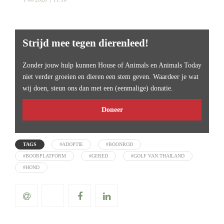
Strijd mee tegen dierenleed!
Zonder jouw hulp kunnen House of Animals en Animals Today
niet verder groeien en dieren een stem geven. Waardeer je wat
wij doen, steun ons dan met een (eenmalige) donatie.
Doneer
TAGS
#ADOPTIE
#BOONROD
#BOORPLATFORM
#GERED
#GOLF VAN THAILAND
#HOND