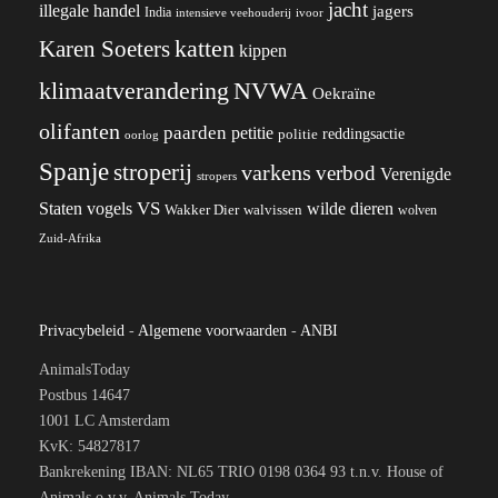
jacht
illegale handel
jagers
India
ivoor
intensieve veehouderij
katten
Karen Soeters
kippen
klimaatverandering
NVWA
Oekraïne
olifanten
paarden
petitie
reddingsactie
politie
oorlog
Spanje
stroperij
varkens
verbod
Verenigde
stropers
VS
wilde dieren
Staten
vogels
Wakker Dier
walvissen
wolven
Zuid-Afrika
Privacybeleid
-
Algemene voorwaarden
-
ANBI
AnimalsToday
Postbus 14647
1001 LC Amsterdam
KvK: 54827817
Bankrekening IBAN: NL65 TRIO 0198 0364 93 t.n.v. House of
Animals o.v.v. Animals Today