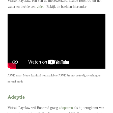
Vitisak Payalaw, een van de medewerkers, haalde Boonrod uit het
water en deelde een
video
. Bekijk de beelden hieronder:
ARVE
error: Mode: lazyload not available (ARVE Pro not active?), switching to
normal mode
Adoptie
Vitisak Payalaw wil Boonrod graag
adopteren
als hij terugkomt van