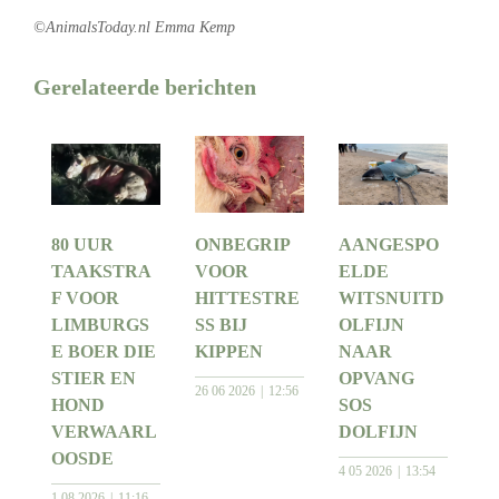
©AnimalsToday.nl Emma Kemp
Gerelateerde berichten
80 UUR
ONBEGRIP
AANGESPO
TAAKSTRA
VOOR
ELDE
F VOOR
HITTESTRE
WITSNUITD
LIMBURGS
SS BIJ
OLFIJN
E BOER DIE
KIPPEN
NAAR
STIER EN
OPVANG
26 06 2026
12:56
HOND
SOS
VERWAARL
DOLFIJN
OOSDE
4 05 2026
13:54
1 08 2026
11:16