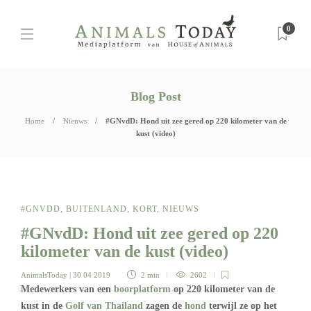
0
Blog Post
Home
Nieuws
#GNvdD: Hond uit zee gered op 220 kilometer van de
kust (video)
#GNVDD
,
BUITENLAND
,
KORT
,
NIEUWS
#GNvdD: Hond uit zee gered op 220
kilometer van de kust (video)
AnimalsToday
| 30 04 2019
2 min
2602
Medewerkers van een
boorplatform
op 220 kilometer van de
kust in de
Golf van Thailand
zagen de
hond
terwijl ze op het