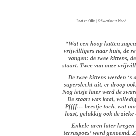
Raaf en Ollie | ©Zwerfkat in Nood
“Wat een hoop katten zagen
vrijwilligers naar huis, de r
vangen: de twee kittens, d
staart. Twee van onze vrijwil
De twee kittens werden ‘s 
superslecht uit, er droop oo
Nog ietsje later werd de zwa
De staart was kaal, volledig 
Pffff… beestje toch, wat mo
least, gelukkig ook de zieke
Enkele uren later kregen 
terraspoes’ werd genoemd. Ze