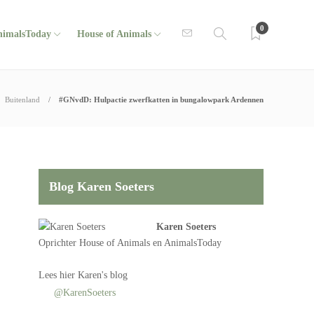
0
nimalsToday
House of Animals
Buitenland
#GNvdD: Hulpactie zwerfkatten in bungalowpark Ardennen
Blog Karen Soeters
Karen Soeters
Oprichter
House of Animals
en AnimalsToday
Lees
hier Karen's blog
@KarenSoeters