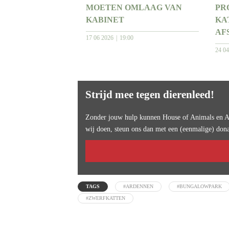
MOETEN OMLAAG VAN
PR
KABINET
KA
AF
17 06 2026
19:00
24 0
Strijd mee tegen dierenleed!
Zonder jouw hulp kunnen House of Animals en An
wij doen, steun ons dan met een (eenmalige) dona
TAGS
#ARDENNEN
#BUNGALOWPARK
#ZWERFKATTEN