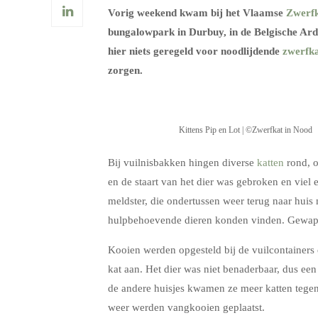
Vorig weekend kwam bij het Vlaamse
Zwerfk
bungalowpark in Durbuy, in de Belgische Ard
hier niets geregeld voor noodlijdende
zwerfka
zorgen.
Kittens Pip en Lot | ©Zwerfkat in Nood
Bij vuilnisbakken hingen diverse
katten
rond, o
en de staart van het dier was gebroken en viel e
meldster, die ondertussen weer terug naar hui
hulpbehoevende dieren konden vinden. Gewap
Kooien werden opgesteld bij de vuilcontainers e
kat aan. Het dier was niet benaderbaar, dus ee
de andere huisjes kwamen ze meer katten tegen
weer werden vangkooien geplaatst.