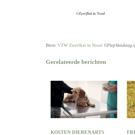
©Zwerfkat in Nood
Bron:
VZW Zwerfkat in Nood
©PiepVandaag.n
Gerelateerde berichten
KOSTEN DIERENARTS
FR