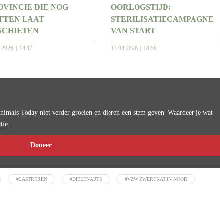
OVINCIE DIE NOG
OORLOGSTIJD:
TTEN LAAT
STERILISATIECAMPAGNE
SCHIETEN
VAN START
4 2026
14:37
13 04 2026
18:58
imals Today niet verder groeien en dieren een stem geven. Waardeer je wat
tie.
Doneer
#CASTREREN
#DIERENARTS
#VZW ZWERFKAT IN NOOD