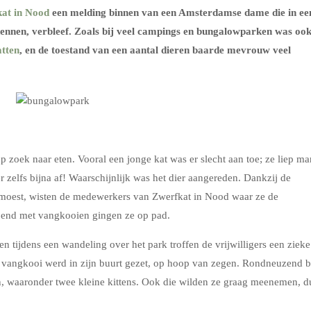
at in Nood
een melding binnen van een Amsterdamse dame die in ee
ennen, verbleef. Zoals bij veel campings en bungalowparken was oo
tten
, en de toestand van een aantal dieren baarde mevrouw veel
p zoek naar eten. Vooral een jonge kat was er slecht aan toe; ze liep m
r zelfs bijna af! Waarschijnlijk was het dier aangereden. Dankzij de
s moest, wisten de medewerkers van Zwerfkat in Nood waar ze de
end met vangkooien gingen ze op pad.
n tijdens een wandeling over het park troffen de vrijwilligers een zieke
n vangkooi werd in zijn buurt gezet, op hoop van zegen. Rondneuzend b
, waaronder twee kleine kittens. Ook die wilden ze graag meenemen, d