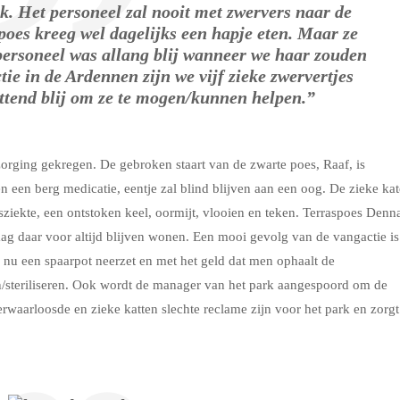
k. Het personeel zal nooit met zwervers naar de
poes kreeg wel dagelijks een hapje eten. Maar ze
personeel was allang blij wanneer we haar zouden
e in de Ardennen zijn we vijf zieke zwervertjes
ettend blij om ze te mogen/kunnen helpen.”
rging gekregen. De gebroken staart van de zwarte poes, Raaf, is
n een berg medicatie, eentje zal blind blijven aan een oog. De zieke kat
iesziekte, een ontstoken keel, oormijt, vlooien en teken. Terraspoes Denn
 mag daar voor altijd blijven wonen. Een mooi gevolg van de vangactie is
k nu een spaarpot neerzet en met het geld dat men ophaalt de
en/steriliseren. Ook wordt de manager van het park aangespoord om de
 verwaarloosde en zieke katten slechte reclame zijn voor het park en zorgt