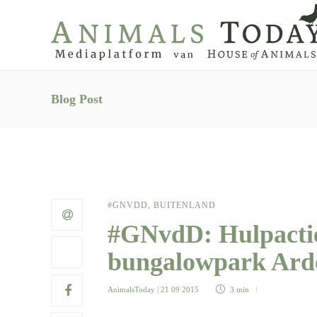
Blog Post
#GNVDD
,
BUITENLAND
#GNvdD: Hulpactie
bungalowpark Ar
AnimalsToday
| 21 09 2015
3 min