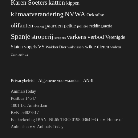
katten
Karen Soeters
kippen
klimaatverandering
NVWA
Oekraïne
olifanten
paarden
petitie
reddingsactie
politie
oorlog
Spanje
stroperij
varkens
verbod
Verenigde
stropers
VS
wilde dieren
Staten
vogels
Wakker Dier
walvissen
wolven
Zuid-Afrika
Privacybeleid
-
Algemene voorwaarden
-
ANBI
AnimalsToday
Postbus 14647
1001 LC Amsterdam
KvK: 54827817
Bankrekening IBAN: NL65 TRIO 0198 0364 93 t.n.v. House of
Animals o.v.v. Animals Today