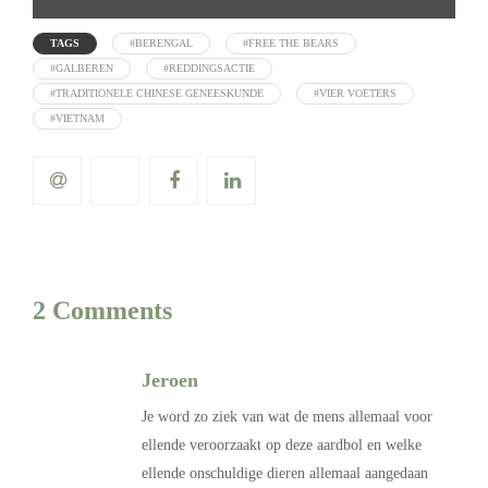
TAGS
#BERENGAL
#FREE THE BEARS
#GALBEREN
#REDDINGSACTIE
#TRADITIONELE CHINESE GENEESKUNDE
#VIER VOETERS
#VIETNAM
2 Comments
Jeroen
Je word zo ziek van wat de mens allemaal voor
ellende veroorzaakt op deze aardbol en welke
ellende onschuldige dieren allemaal aangedaan