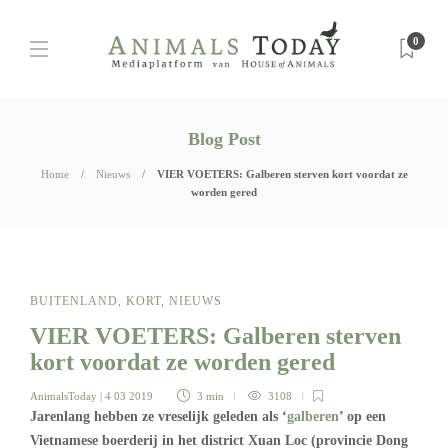
0
Blog Post
Home
Nieuws
VIER VOETERS: Galberen sterven kort voordat ze
worden gered
BUITENLAND
,
KORT
,
NIEUWS
VIER VOETERS: Galberen sterven
kort voordat ze worden gered
AnimalsToday
| 4 03 2019
3 min
3108
Jarenlang hebben ze vreselijk geleden als ‘
galberen
’ op een
Vietnamese boerderij in het district Xuan Loc (provincie Dong