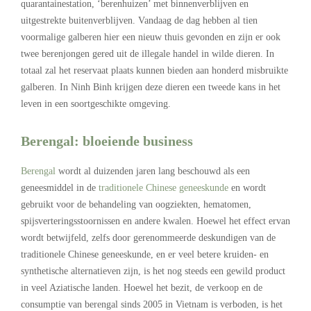
quarantainestation, ‘berenhuizen’ met binnenverblijven en
uitgestrekte buitenverblijven. Vandaag de dag hebben al tien
voormalige galberen hier een nieuw thuis gevonden en zijn er ook
twee berenjongen gered uit de illegale handel in wilde dieren. In
totaal zal het reservaat plaats kunnen bieden aan honderd misbruikte
galberen. In Ninh Binh krijgen deze dieren een tweede kans in het
leven in een soortgeschikte omgeving.
Berengal: bloeiende business
Berengal
wordt al duizenden jaren lang beschouwd als een
geneesmiddel in de
traditionele Chinese geneeskunde
en wordt
gebruikt voor de behandeling van oogziekten, hematomen,
spijsverteringsstoornissen en andere kwalen. Hoewel het effect ervan
wordt betwijfeld, zelfs door gerenommeerde deskundigen van de
traditionele Chinese geneeskunde, en er veel betere kruiden- en
synthetische alternatieven zijn, is het nog steeds een gewild product
in veel Aziatische landen. Hoewel het bezit, de verkoop en de
consumptie van berengal sinds 2005 in Vietnam is verboden, is het