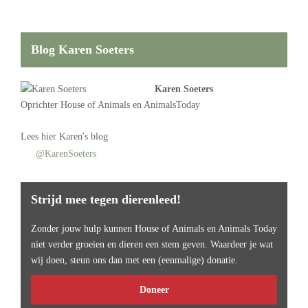
Blog Karen Soeters
Karen Soeters
Oprichter
House of Animals
en AnimalsToday
Lees
hier Karen's blog
@KarenSoeters
Strijd mee tegen dierenleed!
Zonder jouw hulp kunnen House of Animals en Animals Today
niet verder groeien en dieren een stem geven. Waardeer je wat
wij doen, steun ons dan met een (eenmalige) donatie.
Doneer