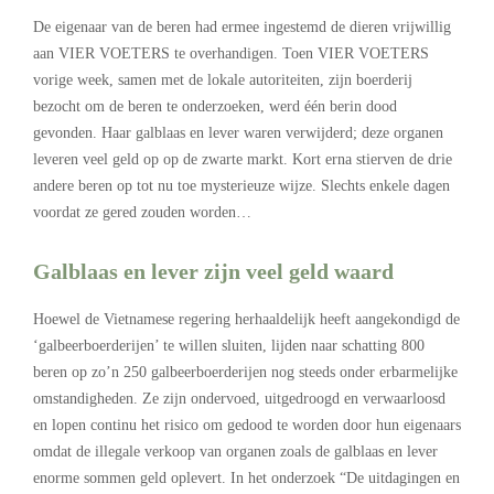
De eigenaar van de beren had ermee ingestemd de dieren vrijwillig
aan VIER VOETERS te overhandigen. Toen VIER VOETERS
vorige week, samen met de lokale autoriteiten, zijn boerderij
bezocht om de beren te onderzoeken, werd één berin dood
gevonden. Haar galblaas en lever waren verwijderd; deze organen
leveren veel geld op op de zwarte markt. Kort erna stierven de drie
andere beren op tot nu toe mysterieuze wijze. Slechts enkele dagen
voordat ze gered zouden worden…
Galblaas en lever zijn veel geld waard
Hoewel de Vietnamese regering herhaaldelijk heeft aangekondigd de
‘galbeerboerderijen’ te willen sluiten, lijden naar schatting 800
beren op zo’n 250 galbeerboerderijen nog steeds onder erbarmelijke
omstandigheden. Ze zijn ondervoed, uitgedroogd en verwaarloosd
en lopen continu het risico om gedood te worden door hun eigenaars
omdat de illegale verkoop van organen zoals de galblaas en lever
enorme sommen geld oplevert. In het onderzoek “De uitdagingen en