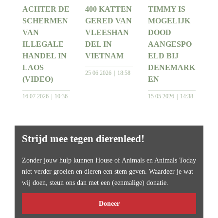
ACHTER DE
400 KATTEN
TIMMY IS
SCHERMEN
GERED VAN
MOGELIJK
VAN
VLEESHAN
DOOD
ILLEGALE
DEL IN
AANGESPO
HANDEL IN
VIETNAM
ELD BIJ
LAOS
DENEMARK
25 06 2026
18:58
(VIDEO)
EN
16 07 2026
10:36
15 05 2026
14:38
Strijd mee tegen dierenleed!
Zonder jouw hulp kunnen House of Animals en Animals Today
niet verder groeien en dieren een stem geven. Waardeer je wat
wij doen, steun ons dan met een (eenmalige) donatie.
Doneer