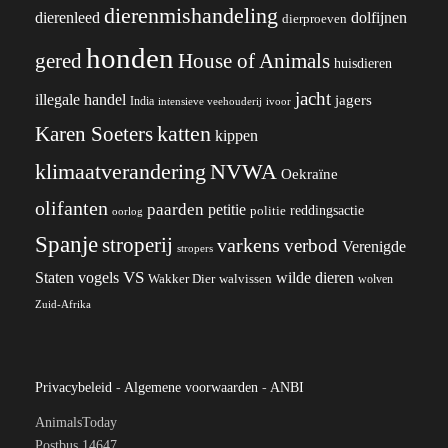
dierenmishandeling
dierenleed
dolfijnen
dierproeven
honden
gered
House of Animals
huisdieren
jacht
illegale handel
jagers
India
ivoor
intensieve veehouderij
katten
Karen Soeters
kippen
klimaatverandering
NVWA
Oekraïne
olifanten
paarden
petitie
reddingsactie
politie
oorlog
Spanje
stroperij
varkens
verbod
Verenigde
stropers
VS
wilde dieren
Staten
vogels
Wakker Dier
walvissen
wolven
Zuid-Afrika
Privacybeleid
-
Algemene voorwaarden
-
ANBI
AnimalsToday
Postbus 14647