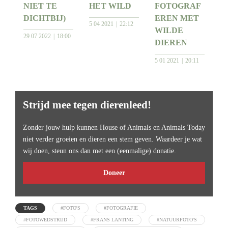
NIET TE
HET WILD
FOTOGRAF
DICHTBIJ)
EREN MET
5 04 2021
22:12
WILDE
29 07 2022
18:00
DIEREN
5 01 2021
20:11
Strijd mee tegen dierenleed!
Zonder jouw hulp kunnen House of Animals en Animals Today
niet verder groeien en dieren een stem geven. Waardeer je wat
wij doen, steun ons dan met een (eenmalige) donatie.
Doneer
TAGS
#FOTO'S
#FOTOGRAFIE
#FOTOWEDSTRIJD
#FRANS LANTING
#NATUURFOTO'S