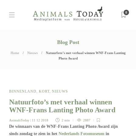
0
Blog Post
Home
Nieuws
Natuurfoto’s met verhaal winnen WNF-Frans Lanting
Photo Award
BINNENLAND
,
KORT
,
NIEUWS
Natuurfoto’s met verhaal winnen
WNF-Frans Lanting Photo Award
AnimalsToday
| 11 12 2018
2 min
2887
De winnaars van de WNF-Frans Lanting Photo Award zijn
sinds zondag te zien in het
Nederlands Fotomuseum
in