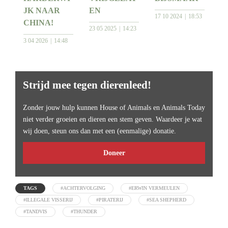
JK NAAR
EN
17 10 2024
18:53
CHINA!
23 05 2025
14:23
3 04 2026
14:48
Strijd mee tegen dierenleed!
Zonder jouw hulp kunnen House of Animals en Animals Today
niet verder groeien en dieren een stem geven. Waardeer je wat
wij doen, steun ons dan met een (eenmalige) donatie.
Doneer
TAGS
#ACHTERVOLGING
#ERWIN VERMEULEN
#ILLEGALE VISSERIJ
#PIRATERIJ
#SEA SHEPHERD
#TANDVIS
#THUNDER