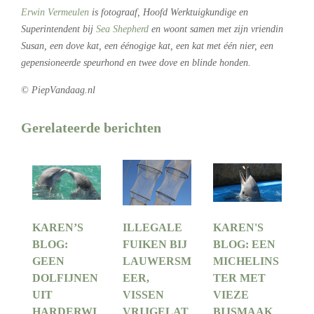
Erwin Vermeulen
is fotograaf, Hoofd Werktuigkundige en
Superintendent bij
Sea Shepherd
en woont samen met zijn vriendin
Susan, een dove kat, een éénogige kat, een kat met één nier, een
gepensioneerde speurhond en twee dove en blinde honden.
© PiepVandaag.nl
Gerelateerde berichten
KAREN’S
ILLEGALE
KAREN'S
BLOG:
FUIKEN BIJ
BLOG: EEN
GEEN
LAUWERSM
MICHELINS
DOLFIJNEN
EER,
TER MET
UIT
VISSEN
VIEZE
HARDERWI
VRIJGELAT
BIJSMAAK