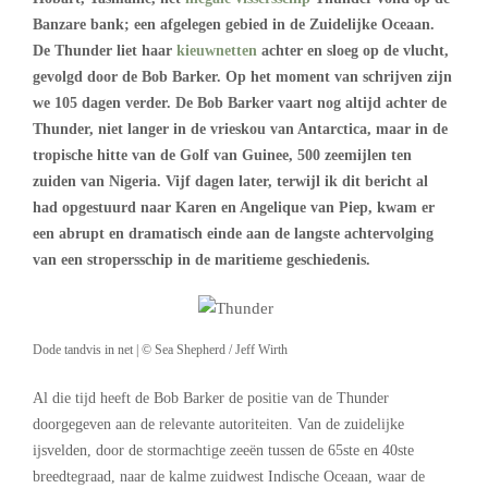
Banzare bank; een afgelegen gebied in de Zuidelijke Oceaan.
De Thunder liet haar
kieuwnetten
achter en sloeg op de vlucht,
gevolgd door de Bob Barker. Op het moment van schrijven zijn
we 105 dagen verder.
De Bob Barker vaart nog altijd achter de
Thunder, niet langer in de vrieskou van Antarctica, maar in de
tropische hitte van de Golf van Guinee, 500 zeemijlen ten
zuiden van Nigeria. Vijf dagen later, terwijl ik dit bericht al
had opgestuurd naar Karen en Angelique van Piep, kwam er
een abrupt en dramatisch einde aan de langste achtervolging
van een stropersschip in de maritieme geschiedenis.
Dode tandvis in net | © Sea Shepherd / Jeff Wirth
Al die tijd heeft de Bob Barker de positie van de Thunder
doorgegeven aan de relevante autoriteiten. Van de zuidelijke
ijsvelden, door de stormachtige zeeën tussen de 65ste en 40ste
breedtegraad, naar de kalme zuidwest Indische Oceaan, waar de