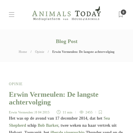
0
Blog Post
Home
Opinie
Erwin Vermeulen: De langste achtervolging
OPINIE
Erwin Vermeulen: De langste
achtervolging
Erwin Vermeulen
| 8 04 2015
11 min
2455
Het was op de avond van 17 december 2014, dat het
Sea
Shepherd
schip
Bob Barker
, twee weken na haar vertrek uit
Hobart, Tasmanië, het
illegale vissersschip
Thunder vond op de