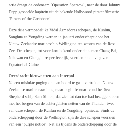
actie draagt de codenaam ‘Operation Sparrow’, naar de door Johnny
Depp gespeelde kapitein uit de bekende Hollywood piratenfilmserie
‘Pirates of the Caribbean’.
Deze drie vermoedelijke Vidal Armadores schepen, de Kunlun,
Songhua en Yongding werden in januari onderschept door het
Nieuw-Zeelandse marineschip Wellington ten westen van de Ross
Zee. De schepen, tot voor kort bekend onder de namen Chang Bai,
Nihewan en Chengdu respectievelijk, voerden nu de vlag van
Equatoriaal-Guinea.
Overdracht kieuwnetten aan Interpol
Na een mislukte poging om aan boord te gaan vertrok de Nieuw-
Zeelandse marine naar huis, maar begin februari vond het Sea
Shepherd schip Sam Simon, dat zich tot dan toe had beziggehouden
met het bergen van de achtergelaten netten van de Thunder, twee
van deze schepen, de Kunlun en de Yongding, opnieuw. Sinds de
onderschepping door de Wellington zijn de drie schepen voorzien
van een ‘purple notice’. Net als tijdens de onderschepping door de