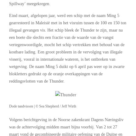
Spillway’ meegekregen.
Eind maart, afgelopen jaar, werd een schip met de naam Ming 5
gearresteerd in Maleisië met in het visruim tussen de 100 en 150 ton
illegaal gevangen vis. Het schip bleek de Thunder te zijn, maar na
een boete die slechts een fractie van de waarde van de vangst
vertegenwoordigde, mocht het schip vertrekken met behoud van de
kostbare lading. Een groot probleem in de vervolging van illegale
visserij, vooral in internationale wateren, is het ontbreken van
wetgeving. De naam Ming 5 duikt op 6 april pas weer op in zwarte
blokletters gedrukt op de oranje overkappingen van de
reddingsvlotten van de Thunder.
Dode tandvissen | © Sea Shepherd / Jeff Wirth
Volgens berichtgeving in de Noorse zakenkrant Dagens Næringsliv
was de achtervolging midden maart bijna voorbij. Van 2 tot 27
maart vond de gecombineerde militaire oefening van de Duitse en