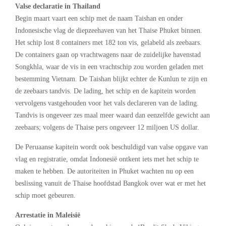
Valse declaratie in Thailand
Begin maart vaart een schip met de naam Taishan en onder
Indonesische vlag de diepzeehaven van het Thaise Phuket binnen.
Het schip lost 8 containers met 182 ton vis, gelabeld als zeebaars.
De containers gaan op vrachtwagens naar de zuidelijke havenstad
Songkhla, waar de vis in een vrachtschip zou worden geladen met
bestemming Vietnam. De Taishan blijkt echter de Kunlun te zijn en
de zeebaars tandvis. De lading, het schip en de kapitein worden
vervolgens vastgehouden voor het vals declareren van de lading.
Tandvis is ongeveer zes maal meer waard dan eenzelfde gewicht aan
zeebaars; volgens de Thaise pers ongeveer 12 miljoen US dollar.
De Peruaanse kapitein wordt ook beschuldigd van valse opgave van
vlag en registratie, omdat Indonesië ontkent iets met het schip te
maken te hebben. De autoriteiten in Phuket wachten nu op een
beslissing vanuit de Thaise hoofdstad Bangkok over wat er met het
schip moet gebeuren.
Arrestatie in Maleisië