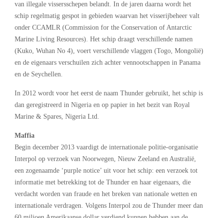
van illegale vissersschepen belandt. In de jaren daarna wordt het
schip regelmatig gespot in gebieden waarvan het visserijbeheer valt
onder CCAMLR (Commission for the Conservation of Antarctic
Marine Living Resources). Het schip draagt verschillende namen
(Kuko, Wuhan No 4), voert verschillende vlaggen (Togo, Mongolië)
en de eigenaars verschuilen zich achter vennootschappen in Panama
en de Seychellen.
In 2012 wordt voor het eerst de naam Thunder gebruikt, het schip is
dan geregistreerd in Nigeria en op papier in het bezit van Royal
Marine & Spares, Nigeria Ltd.
Maffia
Begin december 2013 vaardigt de internationale politie-organisatie
Interpol op verzoek van Noorwegen, Nieuw Zeeland en Australië,
een zogenaamde ‘purple notice’ uit voor het schip: een verzoek tot
informatie met betrekking tot de Thunder en haar eigenaars, die
verdacht worden van fraude en het breken van nationale wetten en
internationale verdragen. Volgens Interpol zou de Thunder meer dan
60 miljoen Amerikaanse dollar verdiend kunnen hebben aan de