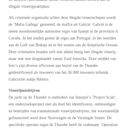
illegale visserijpraktijken.
Als criminele organisatie achter deze illegale vissersschepen wordt
de ‘Mafia Gallega’ genoemd, de maffia uit Galicië. Galicië is de
meest noordoostelijke autonome regio van Spanje in de provincie A
Coruña. In het zuiden grenst de regio aan Portugal, in het noorden
aan de Golf van Biskaje en in het westen aan de Atlantische Oceaan.
Deze criminelen houden zich niet alleen bezig met illegale visserij,
maar ook met drugshandel vanuit Zuid Amerika. Door middel van
foto’s zijn diverse officieren aan boord van de Thunder
geïdentificeerd als inwoners van het 26.000 inwoners tellende
Galicische stadje Ribeira.
Visserijmisdrijven
De jacht op de Thunder is onderdeel van Interpol’s ’Project Scale’,
een onderzoeksproject met als doel het identificeren, ontmoedigen
en bestrijden van transnationale visserijmisdrijven, dat voornamelijk
gefinancierd word door Noorwegen en de Verenigde Staten. De
specifieke operatie tegen de Thunder heeft de codenaam ‘Operation