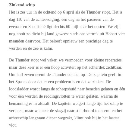
Zinkend schip
Het is zes uur in de ochtend op 6 april als de Thunder stopt. Het is
dag 110 van de achtervolging, één dag na het passeren van de
evenaar en Sao Tomé ligt slechts 60 mijl naar het oosten. We zijn
nog nooit zo dicht bij land geweest sinds ons vertrek uit Hobart vier
maanden daarvoor. Het belooft opnieuw een prachtige dag te
worden en de zee is kalm.
De Thunder stopt wel vaker, we vermoeden voor kleine reparaties,
maar deze keer is er een hoop activiteit op het achterdek zichtbaar.
Om half zeven neemt de Thunder contact op. De kapitein geeft in
het Spaans door dat er een probleem is en dat ze zinken. De
loodsladder wordt langs de scheepshuid naar beneden gelaten en één
voor één worden de reddingsvlotten te water gelaten, waarna de
bemanning er in afdaalt. De kapitein weigert lange tijd het schip te
verlaten, maar wanneer de slagzij naar stuurboord toeneemt en het
achterschip langzaam dieper wegzakt, klimt ook hij in het laatste
vlot.