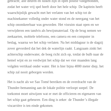
gebracht; alle deuren en luiken zijn in open positie vastgebonden,
zodat het water vrij spel heeft door het hele schip. De kapitein heeft
waarschijnlijk gewacht met het verlaten van het schip tot de
machinekamer volledig onder water stond en de neergang van het
schip onomkeerbaar was geworden. Het visruim staat open en we
verwijderen een tandvis als bewijsmateriaal. Op de brug nemen we
zeekaarten, mobiele telefoons, een camera en een computer in
beslag, waarna we het schip verlaten. Na het middaguur is de slagzij
zover gevorderd dat het dek de waterlijn raakt. Langzaam zinkt het
achterschip onderwater, de boeg richt zich op, totdat de bulb naar de
hemel wijst en zo verdwijnt het schip dat we vier maanden lang
volgden vertikaal onder water. Het is hier bijna 4000 meter diep; het
schip zal nooit geborgen worden.
Het is nacht als we Sao Tomé bereiken en de overdracht van de
Thunder-bemanning aan de lokale politie verloopt soepel. De
toekomst moet uitwijzen wat er met de officieren en eigenaren van
het schip gaat gebeuren. Een ding is zeker: de Thunder’s illegale
viscarrière is ten einde gekomen.