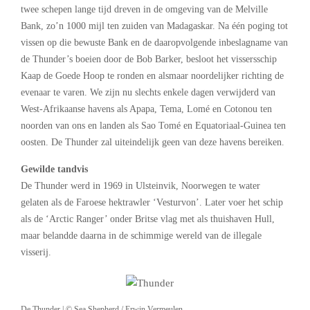
twee schepen lange tijd dreven in de omgeving van de Melville
Bank, zo’n 1000 mijl ten zuiden van Madagaskar. Na één poging tot
vissen op die bewuste Bank en de daaropvolgende inbeslagname van
de Thunder’s boeien door de Bob Barker, besloot het vissersschip
Kaap de Goede Hoop te ronden en alsmaar noordelijker richting de
evenaar te varen. We zijn nu slechts enkele dagen verwijderd van
West-Afrikaanse havens als Apapa, Tema, Lomé en Cotonou ten
noorden van ons en landen als Sao Tomé en Equatoriaal-Guinea ten
oosten. De Thunder zal uiteindelijk geen van deze havens bereiken.
Gewilde tandvis
De Thunder werd in 1969 in Ulsteinvik, Noorwegen te water
gelaten als de Faroese hektrawler ‘Vesturvon’. Later voer het schip
als de ‘Arctic Ranger’ onder Britse vlag met als thuishaven Hull,
maar belandde daarna in de schimmige wereld van de illegale
visserij.
De Thunder | © Sea Shepherd / Erwin Vermeulen