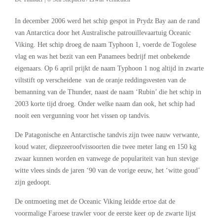
In december 2006 werd het schip gespot in Prydz Bay aan de rand
van Antarctica door het Australische patrouillevaartuig Oceanic
Viking. Het schip droeg de naam Typhoon 1, voerde de Togolese
vlag en was het bezit van een Panamees bedrijf met onbekende
eigenaars. Op 6 april prijkt de naam Typhoon 1 nog altijd in zwarte
viltstift op verscheidene van de oranje reddingsvesten van de
bemanning van de Thunder, naast de naam ‘Rubin’ die het schip in
2003 korte tijd droeg. Onder welke naam dan ook, het schip had
nooit een vergunning voor het vissen op tandvis.
De Patagonische en Antarctische tandvis zijn twee nauw verwante,
koud water, diepzeeroofvissoorten die twee meter lang en 150 kg
zwaar kunnen worden en vanwege de populariteit van hun stevige
witte vlees sinds de jaren ‘90 van de vorige eeuw, het ‘witte goud’
zijn gedoopt.
De ontmoeting met de Oceanic Viking leidde ertoe dat de
voormalige Faroese trawler voor de eerste keer op de zwarte lijst