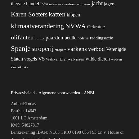
jacht
illegale handel
jagers
India
ivoor
intensieve veehouderij
katten
Karen Soeters
kippen
klimaatverandering
NVWA
Oekraïne
olifanten
paarden
petitie
reddingsactie
politie
oorlog
Spanje
stroperij
varkens
verbod
Verenigde
stropers
VS
wilde dieren
Staten
vogels
Wakker Dier
walvissen
wolven
Zuid-Afrika
Privacybeleid
-
Algemene voorwaarden
-
ANBI
AnimalsToday
Postbus 14647
1001 LC Amsterdam
KvK: 54827817
Bankrekening IBAN: NL65 TRIO 0198 0364 93 t.n.v. House of