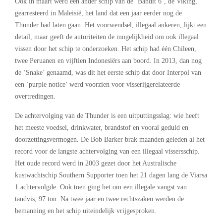
Ook in maart werd een ander schip van de ‘Bandit 6’, de Viking,
gearresteerd in Maleisië, het land dat een jaar eerder nog de
Thunder had laten gaan. Het voorwendsel, illegaal ankeren, lijkt een
detail, maar geeft de autoriteiten de mogelijkheid om ook illegaal
vissen door het schip te onderzoeken. Het schip had één Chileen,
twee Peruanen en vijftien Indonesiërs aan boord. In 2013, dan nog
de ‘Snake’ genaamd, was dit het eerste schip dat door Interpol van
een ‘purple notice’ werd voorzien voor visserijgerelateerde
overtredingen.
De achtervolging van de Thunder is een uitputtingsslag: wie heeft
het meeste voedsel, drinkwater, brandstof en vooral geduld en
doorzettingsvermogen. De Bob Barker brak maanden geleden al het
record voor de langste achtervolging van een illegaal vissersschip.
Het oude record werd in 2003 gezet door het Australische
kustwachtschip Southern Supporter toen het 21 dagen lang de Viarsa
1 achtervolgde. Ook toen ging het om een illegale vangst van
tandvis; 97 ton. Na twee jaar en twee rechtszaken werden de
bemanning en het schip uiteindelijk vrijgesproken.