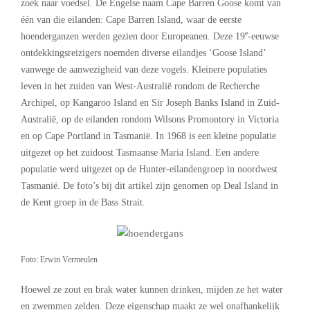
zoek naar voedsel. De Engelse naam Cape Barren Goose komt van
één van die eilanden: Cape Barren Island, waar de eerste
e
hoenderganzen werden gezien door Europeanen. Deze 19
-eeuwse
ontdekkingsreizigers noemden diverse eilandjes ‘Goose Island’
vanwege de aanwezigheid van deze vogels. Kleinere populaties
leven in het zuiden van West-Australië rondom de Recherche
Archipel, op Kangaroo Island en Sir Joseph Banks Island in Zuid-
Australië, op de eilanden rondom Wilsons Promontory in Victoria
en op Cape Portland in Tasmanië. In 1968 is een kleine populatie
uitgezet op het zuidoost Tasmaanse Maria Island. Een andere
populatie werd uitgezet op de Hunter-eilandengroep in noordwest
Tasmanië. De foto’s bij dit artikel zijn genomen op Deal Island in
de Kent groep in de Bass Strait.
Foto: Erwin Vermeulen
Hoewel ze zout en brak water kunnen drinken, mijden ze het water
en zwemmen zelden. Deze eigenschap maakt ze wel onafhankelijk