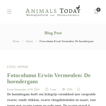
0
Blog Post
Home
Opinie
Fotocolumn Erwin Vermeulen: De hoendergans
FOTO
,
OPINIE
Fotocolumn Erwin Vermeulen: De
hoendergans
Erwin Vermeulen
| 6 01 2014
3 min
3335
De hoendergans heeft een lichtgrijs verenkleed met verspreide
zwarte, ronde vlekken, zwarte vleugeluiteinden en staart, roze
poten met zwarte voeten en rode ogen. De zwarte snavel is