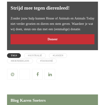
Strijd mee tegen dierenleed!
Zonder jouw hulp kunnen House of Animals en Animals Today
niet verder groeien en dieren een stem geven. Waardeer je wat
wij doen, steun ons dan met een (eenmalige) donatie.
Doneer
TAGS
#AUSTRALIË
#GANZEN
#HOENDERGANS
#TASMANIË
Blog Karen Soeters