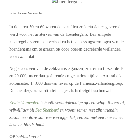
Foto: Erwin Vermeulen
In de jaren 50 en 60 waren de aantallen zo klein dat er gevreesd
werd voor het uitsterven van de hoendergans. Een simpele
maatregel als een jachtverbod en het aanpassingsvermogen van de
hoendergans om te grazen op door boeren gecreëerde weilanden
voorkwam dat.
Nog steeds een van de zeldzaamste ganzen, zijn er nu tussen de 16
en 20.000, meer dan gedurende enige andere tijd van Australië’s
kolonisatie. 14.000 daarvan leven op de Furneaux-eilandengroep.
De hoendergans wordt niet langer als bedreigd beschouwd.
Erwin Vermeulen
is hoofdwerktuigkundige op een schip, fotograaf,
vrijwilliger bij
Sea Shepherd
en woont samen met zijn vriendin
Susan, een dove kat, een eenogige kat, een kat met één nier en een
dove en blinde hond.
©PiepVandaag.nl