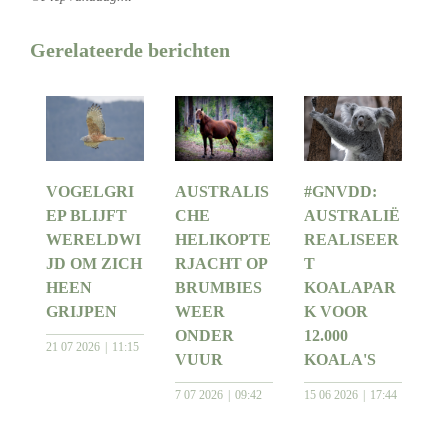
Gerelateerde berichten
VOGELGRI
AUSTRALIS
#GNVDD:
EP BLIJFT
CHE
AUSTRALIË
WERELDWI
HELIKOPTE
REALISEER
JD OM ZICH
RJACHT OP
T
HEEN
BRUMBIES
KOALAPAR
GRIJPEN
WEER
K VOOR
ONDER
12.000
21 07 2026
11:15
VUUR
KOALA'S
7 07 2026
09:42
15 06 2026
17:44