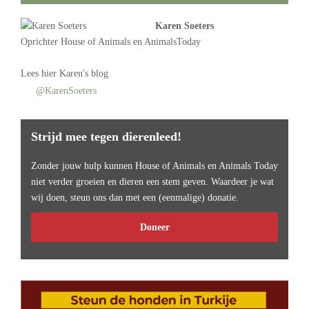
Karen Soeters
Oprichter
House of Animals
en AnimalsToday
Lees
hier Karen's blog
@KarenSoeters
Strijd mee tegen dierenleed!
Zonder jouw hulp kunnen House of Animals en Animals Today
niet verder groeien en dieren een stem geven. Waardeer je wat
wij doen, steun ons dan met een (eenmalige) donatie.
Doneer