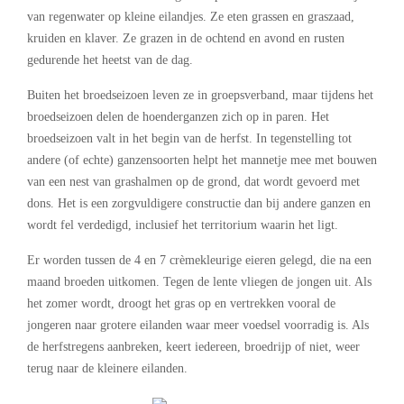
van regenwater op kleine eilandjes. Ze eten grassen en graszaad,
kruiden en klaver. Ze grazen in de ochtend en avond en rusten
gedurende het heetst van de dag.
Buiten het broedseizoen leven ze in groepsverband, maar tijdens het
broedseizoen delen de hoenderganzen zich op in paren. Het
broedseizoen valt in het begin van de herfst. In tegenstelling tot
andere (of echte) ganzensoorten helpt het mannetje mee met bouwen
van een nest van grashalmen op de grond, dat wordt gevoerd met
dons. Het is een zorgvuldigere constructie dan bij andere ganzen en
wordt fel verdedigd, inclusief het territorium waarin het ligt.
Er worden tussen de 4 en 7 crèmekleurige eieren gelegd, die na een
maand broeden uitkomen. Tegen de lente vliegen de jongen uit. Als
het zomer wordt, droogt het gras op en vertrekken vooral de
jongeren naar grotere eilanden waar meer voedsel voorradig is. Als
de herfstregens aanbreken, keert iedereen, broedrijp of niet, weer
terug naar de kleinere eilanden.