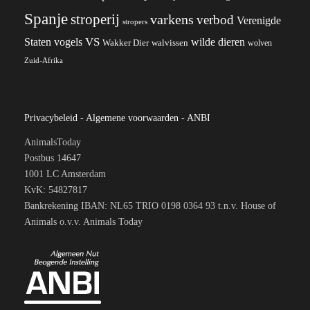
Spanje
stroperij
varkens
verbod
Verenigde
stropers
VS
wilde dieren
Staten
vogels
Wakker Dier
walvissen
wolven
Zuid-Afrika
Privacybeleid
-
Algemene voorwaarden
-
ANBI
AnimalsToday
Postbus 14647
1001 LC Amsterdam
KvK: 54827817
Bankrekening IBAN: NL65 TRIO 0198 0364 93 t.n.v. House of
Animals o.v.v. Animals Today