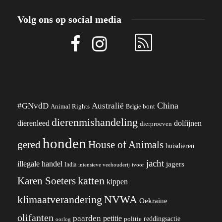
Volg ons op social media
China
#GNvdD
Australië
Animal Rights
België
bont
dierenmishandeling
dierenleed
dolfijnen
dierproeven
honden
gered
House of Animals
huisdieren
jacht
illegale handel
jagers
India
ivoor
intensieve veehouderij
katten
Karen Soeters
kippen
klimaatverandering
NVWA
Oekraïne
olifanten
paarden
petitie
reddingsactie
politie
oorlog